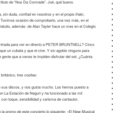
l titulo de “Nos Da Comrade”. Joé, qué bueno.
 sin duda, confiad en nosotros y en el propio Iñaki,
tas. Tuvimos ocasion de comprobarlo, una vez más, en el
gratuito, además- de Alan Tayler hace un mes en el Colegio
a entrada para ver en directo a PETER BRUNTNELL? Cinco
que un cubata y que el cine. Y sin agobio ninguno para
 gente que a veces te impiden disfrutar del set. ¿Cuánta
 británico, tres cositas:
 sus discos, y nos gusta mucho. Los hemos puesto a
n La Estación de Neguri y ha funcionado a las mil
, con toque, sensibilidad y carisma de cantautor.
en la promo de este concierto lo siguiente: «El New Musical