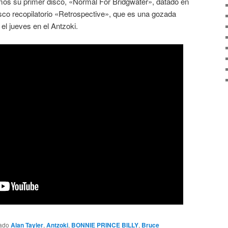
mos su primer disco, «Normal For Bridgwater», datado en
sco recopilatorio «Retrospective», que es una gozada
el jueves en el Antzoki.
tado
Alan Tayler
,
Antzoki
,
BONNIE PRINCE BILLY
,
Bruce