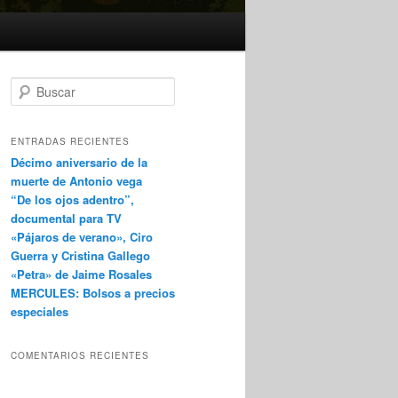
B
u
s
c
ENTRADAS RECIENTES
a
Décimo aniversario de la
r
muerte de Antonio vega
“De los ojos adentro”,
documental para TV
«Pájaros de verano», Ciro
Guerra y Cristina Gallego
«Petra» de Jaime Rosales
MERCULES: Bolsos a precios
especiales
COMENTARIOS RECIENTES