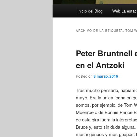
Menú
Inicio del Blog
Web La estaci
principal
ARCHIVO DE LA ETIQUETA:
TOM W
Peter Bruntnell 
en el Antzoki
Posted on
8 marzo, 2016
Tras mucho pensarlo, habíamo
mayo. Era la única fecha en q
somos, por ejemplo, de Tom Wa
Mcenroe o de Bonnie Prince Bil
de esta gira fuera la interpre
Bruce y, esto sin duda algun
más ingenuos y más guapos. Nos