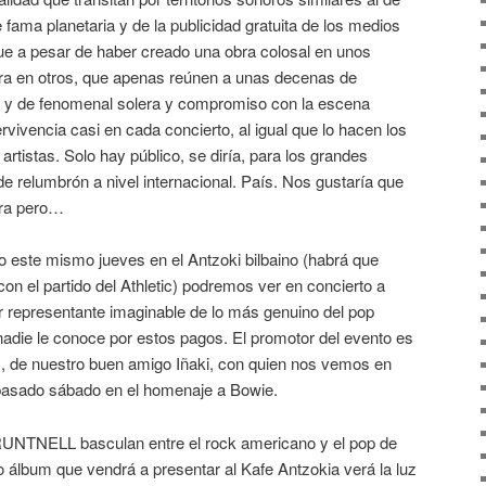
ama planetaria y de la publicidad gratuita de los medios
e a pesar de haber creado una obra colosal en unos
ora en otros, que apenas reúnen a unas decenas de
 y de fenomenal solera y compromiso con la escena
vivencia casi en cada concierto, al igual que lo hacen los
rtistas. Solo hay público, se diría, para los grandes
de relumbrón a nivel internacional. País. Nos gustaría que
era pero…
o este mismo jueves en el Antzoki bilbaino (habrá que
n el partido del Athletic) podremos ver en concierto a
epresentante imaginable de lo más genuino del pop
 nadie le conoce por estos pagos. El promotor del evento es
, de nuestro buen amigo Iñaki, con quien nos vemos en
l pasado sábado en el homenaje a Bowie.
NTNELL basculan entre el rock americano y el pop de
o álbum que vendrá a presentar al Kafe Antzokia verá la luz