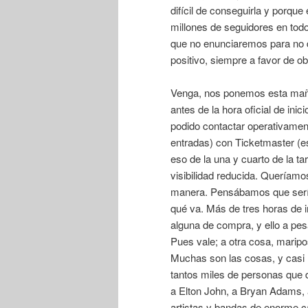
difícil de conseguirla y porque
millones de seguidores en tod
que no enunciaremos para no di
positivo, siempre a favor de ob
Venga, nos ponemos esta mañan
antes de la hora oficial de ini
podido contactar operativament
entradas) con Ticketmaster (e
eso de la una y cuarto de la t
visibilidad reducida. Queríamos
manera. Pensábamos que sería
qué va. Más de tres horas de 
alguna de compra, y ello a pe
Pues vale; a otra cosa, maripo
Muchas son las cosas, y casi 
tantos miles de personas que di
a Elton John, a Bryan Adams, a
artistas y bandas de enorme cal