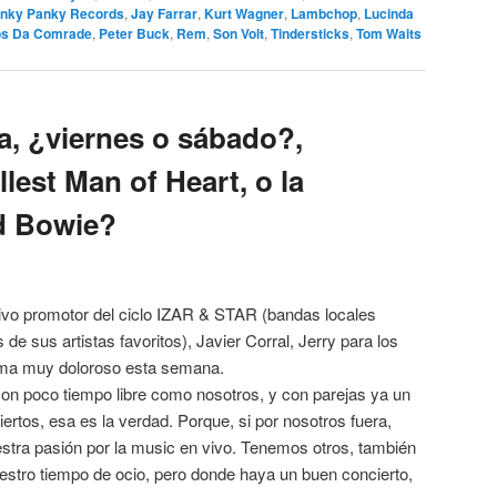
nky Panky Records
,
Jay Farrar
,
Kurt Wagner
,
Lambchop
,
Lucinda
s Da Comrade
,
Peter Buck
,
Rem
,
Son Volt
,
Tindersticks
,
Tom Waits
, ¿viernes o sábado?,
lest Man of Heart, o la
id Bowie?
tivo promotor del ciclo IZAR & STAR (bandas locales
de sus artistas favoritos), Javier Corral, Jerry para los
ema muy doloroso esta semana.
on poco tiempo libre como nosotros, y con parejas ya un
rtos, esa es la verdad. Porque, si por nosotros fuera,
stra pasión por la music en vivo. Tenemos otros, también
uestro tiempo de ocio, pero donde haya un buen concierto,