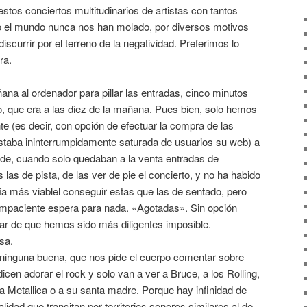
 estos conciertos multitudinarios de artistas con tantos
o el mundo nunca nos han molado, por diversos motivos
scurrir por el terreno de la negatividad. Preferimos lo
ra.
a al ordenador para pillar las entradas, cinco minutos
cio, que era a las diez de la mañana. Pues bien, solo hemos
e (es decir, con opción de efectuar la compra de las
staba ininterrumpidamente saturada de usuarios su web) a
arde, cuando solo quedaban a la venta entradas de
 las de pista, de las ver de pie el concierto, y no ha habido
 más viablel conseguir estas que las de sentado, pero
impaciente espera para nada. «Agotadas». Sin opción
sar de que hemos sido más diligentes imposible.
sa.
ninguna buena, que nos pide el cuerpo comentar sobre
cen adorar el rock y solo van a ver a Bruce, a los Rolling,
 Metallica o a su santa madre. Porque hay infinidad de
idad que transitan por territorios sonoros similares al de