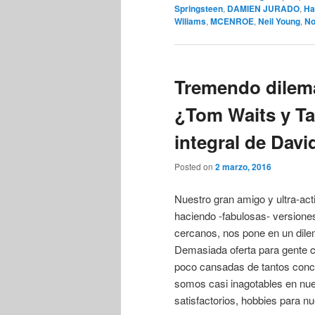
Springsteen
,
DAMIEN JURADO
,
Ha
Wiliams
,
MCENROE
,
Neil Young
,
No
Tremendo dilema
¿Tom Waits y Tal
integral de Dav
Posted on
2 marzo, 2016
Nuestro gran amigo y ultra-ac
haciendo -fabulosas- versiones 
cercanos, nos pone en un dil
Demasiada oferta para gente c
poco cansadas de tantos concie
somos casi inagotables en nue
satisfactorios, hobbies para n