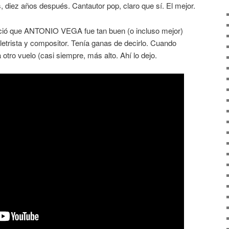
, diez años después. Cantautor pop, claro que sí. El mejor.
ció que ANTONIO VEGA fue tan buen (o incluso mejor)
/letrista y compositor. Tenía ganas de decirlo. Cuando
 otro vuelo (casi siempre, más alto. Ahí lo dejo.