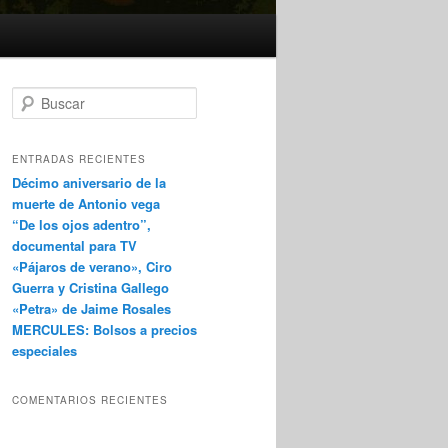
B
u
s
c
ENTRADAS RECIENTES
a
Décimo aniversario de la
r
muerte de Antonio vega
“De los ojos adentro”,
documental para TV
«Pájaros de verano», Ciro
Guerra y Cristina Gallego
«Petra» de Jaime Rosales
MERCULES: Bolsos a precios
especiales
COMENTARIOS RECIENTES