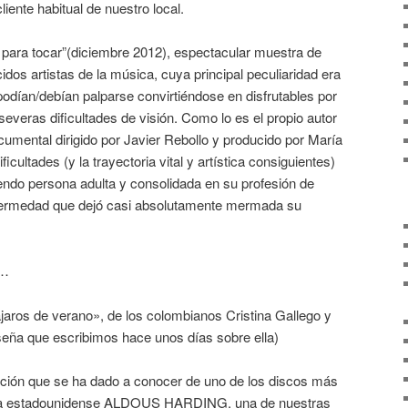
nte habitual de nuestro local.
ara tocar”(diciembre 2012), espectacular muestra de
dos artistas de la música, cuya principal peculiaridad era
 podían/debían palparse convirtiéndose en disfrutables por
severas dificultades de visión. Como lo es el propio autor
umental dirigido por Javier Rebollo y producido por María
ficultades (y la trayectoria vital y artística consiguientes)
endo persona adulta y consolidada en su profesión de
nfermedad que dejó casi absolutamente mermada su
s…
jaros de verano», de los colombianos Cristina Gallego y
seña que escribimos hace unos días sobre ella)
nción que se ha dado a conocer de uno de los discos más
e la estadounidense ALDOUS HARDING, una de nuestras