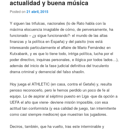
actualidad y buena música
Posted on
21 abril, 2015
Y siguen las trifulcas, nacionales (lo de Rato habla con la
máxima elocuencia imagiable de cómo, de perversamente, ha
funcionado – ¿y sigue funcionando?- el mundo de las altas
finanzas y la política en España) y del paisito (nos está
interesando particularmente el affaire de Mario Fernández en
Kutxabank, y es que lo tiene todo, intriga política, lucha por el
poder directivo, inquinas personales, e ilógica por todos lados…),
además del inicio de la fase judicial definitiva del truculento
drama criminal y demencial del falso shaolin.
Hoy juega el ATHLETIC (en casa, contra el Getafe) y, resulta
penoso reconocerlo, pero le hemos perdido un poco de fe al
equipo. Lo de aspirar al séptimo puesto en Liga -que da opción a
UEFA el año que viene- deviene misión imposible, con esa
actitud tan conformista (y esa calidad de juego, tan intermitente
como casi siempre mediocre) que muestran los jugadores.
Deciros, también, que ha vuelto, tras este interminable y