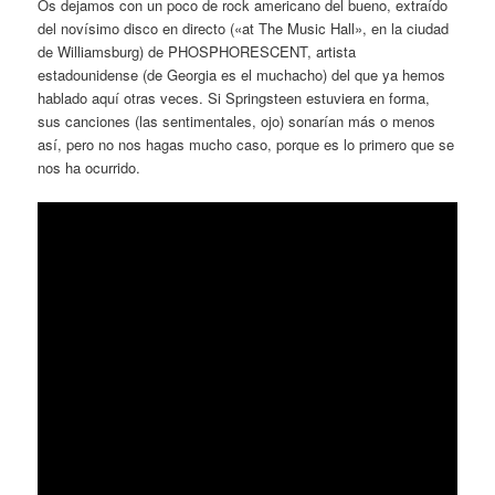
Os dejamos con un poco de rock americano del bueno, extraído
del novísimo disco en directo («at The Music Hall», en la ciudad
de Williamsburg) de PHOSPHORESCENT, artista
estadounidense (de Georgia es el muchacho) del que ya hemos
hablado aquí otras veces. Si Springsteen estuviera en forma,
sus canciones (las sentimentales, ojo) sonarían más o menos
así, pero no nos hagas mucho caso, porque es lo primero que se
nos ha ocurrido.