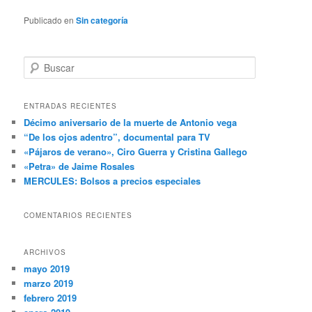
Publicado en
Sin categoría
B
u
s
c
ENTRADAS RECIENTES
a
Décimo aniversario de la muerte de Antonio vega
r
“De los ojos adentro”, documental para TV
«Pájaros de verano», Ciro Guerra y Cristina Gallego
«Petra» de Jaime Rosales
MERCULES: Bolsos a precios especiales
COMENTARIOS RECIENTES
ARCHIVOS
mayo 2019
marzo 2019
febrero 2019