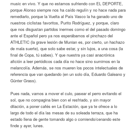
music en vivo. Y que no estamos sufriendo con EL DEPORTE,
porque Alonso siempre nos ha caído regulín y no hace nada para
remediarlo, porque la Vuelta al País Vasco la ha ganado uno de
nuestros ciclistas favoritos, Purito Rodríguez, y porque, claro
que nos disgustan partidos inermes como el del pasado domingo
ante el Español pero ya nos esperábamos el pinchazo del
ATHLETIC (la grave lesión de Munian es, por cierto, un hachazo
de mala suerte), que solo sabe estar, y sin lujos, a una cosa (la
final de Copa, tú sabes). Y que nuestra ya casi anacrónica
afición a leer periódicos cada día no hace sino sumirnos en la
melancolía. Además, se nos mueren los pocos intelectuales de
referencia que van quedando (en un solo día, Eduardo Galeano y
Günter Grass).
Pues nada, vamos a mover el culo, pasear el perro evitando el
sol, que no compagina bien con el resfriado, y sin mayor
dilación, a poner cafés en La Estación, que ya te ofrece a lo
largo de todo el día las mesas de su soleada terraza, que ha
estado llena de gente tomando algo o comiendo/cenando este
finde y ayer, lunes.