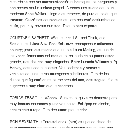
electrónica pop sin autosatisfacción ni barroquismos cargantes y
con ribetes soul e incluso gospel. A veces nos suena como un
moderno Scott Walker. Llega a estremecer, de pura emoción que
trasmite. Quizá nos equivoquemos pero nos está deslumbrando
el tío, por muy novato que sea. Talento para exportar.
COURTNEY BARNETT, «Sometimes I Sit and Think, and
Sometimes I Just Sit». Rock/folk nivel champions e influencia
country; joven australiana que junto a Laura Marling, es una de
las voces femeninas del momento, brillando en su primer disco
grande, tras dos eps muy elogiados. Entre Lucinda Williams y Pj
Harvey, casi nada al aparato. Voz poderosa y sensible
vehiculando unas letras arriesgadas y brillantes. Otro de los
discos que figurará entre los mejores del año, casi seguro. Y otra
sugerencia muy clara que te hacemos.
TOBIAS TESSO Jr., «Goon». Suavecito, quizá en demasía pero
muy bonitas canciones y una voz chula. Folk/pop de alcoba,
sentimiento a tope. Otro debutante prometedor.
RON SEXSMITH, «Carousel one», (otro) estupendo disco de
este encantador canadiense, uno de nuestros cantautores pop