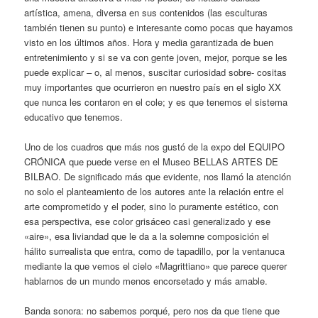
artística, amena, diversa en sus contenidos (las esculturas
también tienen su punto) e interesante como pocas que hayamos
visto en los últimos años. Hora y media garantizada de buen
entretenimiento y si se va con gente joven, mejor, porque se les
puede explicar – o, al menos, suscitar curiosidad sobre- cositas
muy importantes que ocurrieron en nuestro país en el siglo XX
que nunca les contaron en el cole; y es que tenemos el sistema
educativo que tenemos.
Uno de los cuadros que más nos gustó de la expo del EQUIPO
CRÓNICA que puede verse en el Museo BELLAS ARTES DE
BILBAO. De significado más que evidente, nos llamó la atención
no solo el planteamiento de los autores ante la relación entre el
arte comprometido y el poder, sino lo puramente estético, con
esa perspectiva, ese color grisáceo casi generalizado y ese
«aire», esa liviandad que le da a la solemne composición el
hálito surrealista que entra, como de tapadillo, por la ventanuca
mediante la que vemos el cielo «Magrittiano» que parece querer
hablarnos de un mundo menos encorsetado y más amable.
Banda sonora: no sabemos porqué, pero nos da que tiene que