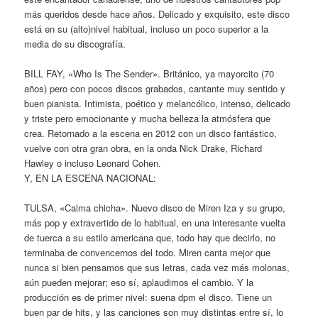
más queridos desde hace años. Delicado y exquisito, este disco
está en su (alto)nivel habitual, incluso un poco superior a la
media de su discografía.
BILL FAY, «Who Is The Sender». Británico, ya mayorcito (70
años) pero con pocos discos grabados, cantante muy sentido y
buen pianista. Intimista, poético y melancólico, intenso, delicado
y triste pero emocionante y mucha belleza la atmósfera que
crea. Retornado a la escena en 2012 con un disco fantástico,
vuelve con otra gran obra, en la onda Nick Drake, Richard
Hawley o incluso Leonard Cohen.
Y, EN LA ESCENA NACIONAL:
TULSA, «Calma chicha». Nuevo disco de Miren Iza y su grupo,
más pop y extravertido de lo habitual, en una interesante vuelta
de tuerca a su estilo americana que, todo hay que decirlo, no
terminaba de convencernos del todo. Miren canta mejor que
nunca si bien pensamos que sus letras, cada vez más molonas,
aún pueden mejorar; eso sí, aplaudimos el cambio. Y la
producción es de primer nivel: suena dpm el disco. Tiene un
buen par de hits, y las canciones son muy distintas entre sí, lo