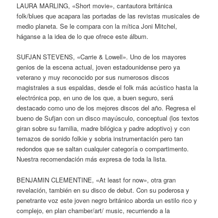
LAURA MARLING, «Short movie», cantautora británica
folk/blues que acapara las portadas de las revistas musicales de
medio planeta. Se le compara con la mítica Joni Mitchel,
háganse a la idea de lo que ofrece este álbum.
SUFJAN STEVENS, «Carrie & Lowell». Uno de los mayores
genios de la escena actual, joven estadounidense pero ya
veterano y muy reconocido por sus numerosos discos
magistrales a sus espaldas, desde el folk más acústico hasta la
electrónica pop, en uno de los que, a buen seguro, será
destacado como uno de los mejores discos del año. Regresa el
bueno de Sufjan con un disco mayúsculo, conceptual (los textos
giran sobre su familia, madre bilógica y padre adoptivo) y con
temazos de sonido folkie y sobria instrumentación pero tan
redondos que se saltan cualquier categoría o compartimento.
Nuestra recomendación más expresa de toda la lista.
BENJAMIN CLEMENTINE, «At least for now», otra gran
revelación, también en su disco de debut. Con su poderosa y
penetrante voz este joven negro británico aborda un estilo rico y
complejo, en plan chamber/art/ music, recurriendo a la