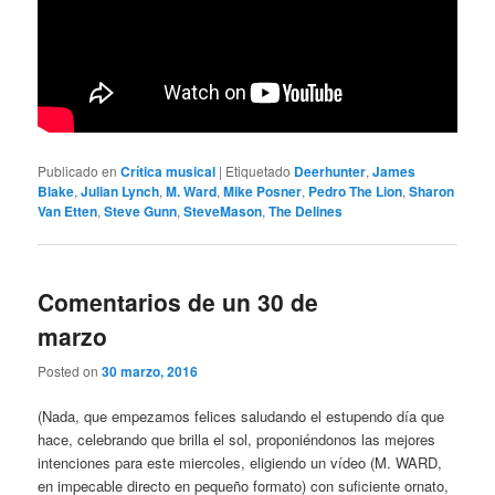
Publicado en
Crítica musical
|
Etiquetado
Deerhunter
,
James
Blake
,
Julian Lynch
,
M. Ward
,
Mike Posner
,
Pedro The Lion
,
Sharon
Van Etten
,
Steve Gunn
,
SteveMason
,
The Delines
Comentarios de un 30 de
marzo
Posted on
30 marzo, 2016
(Nada, que empezamos felices saludando el estupendo día que
hace, celebrando que brilla el sol, proponiéndonos las mejores
intenciones para este miercoles, eligiendo un vídeo (M. WARD,
en impecable directo en pequeño formato) con suficiente ornato,