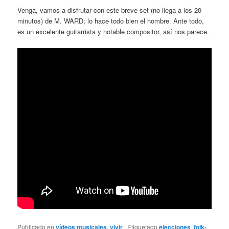
Venga, vamos a disfrutar con este breve set (no llega a los 20
minutos) de M. WARD; lo hace todo bien el hombre. Ante todo,
es un excelente guitarrista y notable compositor, así nos parece.
Publicado en
vídeos musicales
,
vivir
|
Etiquetado
elecciones
,
folk-