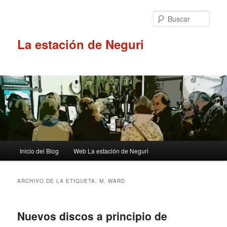
Ir
Ir
al
al
Busc
contenido
contenido
principal
secundario
La estación de Neguri
Menú
Inicio del Blog
Web La estación de Neguri
principal
ARCHIVO DE LA ETIQUETA:
M. WARD
Nuevos discos a principio de