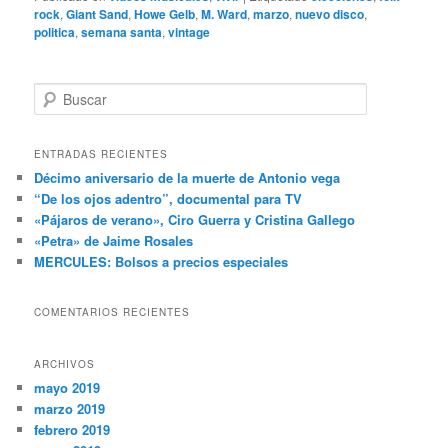
rock
,
Giant Sand
,
Howe Gelb
,
M. Ward
,
marzo
,
nuevo disco
,
politica
,
semana santa
,
vintage
B
u
s
c
ENTRADAS RECIENTES
a
Décimo aniversario de la muerte de Antonio vega
r
“De los ojos adentro”, documental para TV
«Pájaros de verano», Ciro Guerra y Cristina Gallego
«Petra» de Jaime Rosales
MERCULES: Bolsos a precios especiales
COMENTARIOS RECIENTES
ARCHIVOS
mayo 2019
marzo 2019
febrero 2019