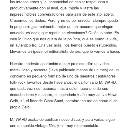
los interlocutores y la incapacidad de hablar respetuosa y
productivamente con el rival, que impide y lastra las
imprescindibles conversaciones para salir de este atolladero.
Crucemos los dedos. Pero, y no es por enredar, siempre queda
la pregunta: ¿es realmente mejor un mal acuerdo que ningún
acuerdo; es decir, que repetir las elecciones? Quién lo sabe. Es
casi lo único que nos gusta de la política, que es como la vida,
un auténtico lío. Una vez más, nos hemos puesto estupendos.
Llevamos un (pésimo) editorialista dentro, qué le vamos a hacer.
Nuestra modesta aportación a este precioso día: un video
maravilloso y reciente (lleva publicado menos de un mes) de un
concierto en pequeño formato de uno de nuestros cantautores
folk- rock favoritos desde hace años, el californiano M. WARD,
que cada vez nos recuerda más a quien fuera uno de sus
descubridores y maestro, el legendario y aún muy activo Howe
Gelb, sí, el líder de Giant Sand, normbre tan mítico como el del
propio Gelb.
M. WARD acaba de publicar nuevo disco, y para variar, sigue
con su sonido vintage 50s, y es muy recomendable.