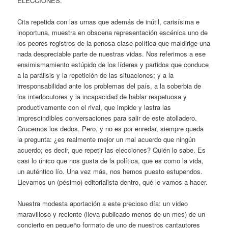
ELECCIONES.
Cita repetida con las urnas que además de inútil, carisísima e
inoportuna, muestra en obscena representación escénica uno de
los peores registros de la penosa clase política que maldirige una
nada despreciable parte de nuestras vidas. Nos referimos a ese
ensimismamiento estúpido de los líderes y partidos que conduce
a la parálisis y la repetición de las situaciones; y a la
irresponsabilidad ante los problemas del país, a la soberbia de
los interlocutores y la incapacidad de hablar respetuosa y
productivamente con el rival, que impide y lastra las
imprescindibles conversaciones para salir de este atolladero.
Crucemos los dedos. Pero, y no es por enredar, siempre queda
la pregunta: ¿es realmente mejor un mal acuerdo que ningún
acuerdo; es decir, que repetir las elecciones? Quién lo sabe. Es
casi lo único que nos gusta de la política, que es como la vida,
un auténtico lío. Una vez más, nos hemos puesto estupendos.
Llevamos un (pésimo) editorialista dentro, qué le vamos a hacer.
Nuestra modesta aportación a este precioso día: un video
maravilloso y reciente (lleva publicado menos de un mes) de un
concierto en pequeño formato de uno de nuestros cantautores