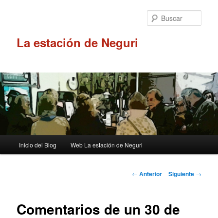
Ir
al
Busc
contenido
principal
La estación de Neguri
Menú
Inicio del Blog
Web La estación de Neguri
principal
Navegación
←
Anterior
Siguiente
→
de
entradas
Comentarios de un 30 de