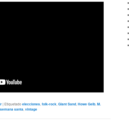
ir
|
Etiquetado
elecciones
,
folk-rock
,
Giant Sand
,
Howe Gelb
,
M.
semana santa
,
vintage