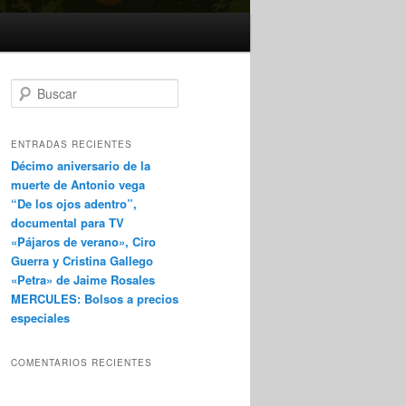
B
u
s
c
ENTRADAS RECIENTES
a
Décimo aniversario de la
r
muerte de Antonio vega
“De los ojos adentro”,
documental para TV
«Pájaros de verano», Ciro
Guerra y Cristina Gallego
«Petra» de Jaime Rosales
MERCULES: Bolsos a precios
especiales
COMENTARIOS RECIENTES