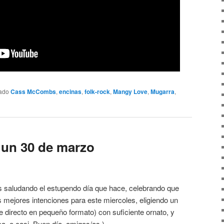
tado
Cass McCombs
,
encinas
,
folk-rock
,
Mangy Love
,
Mugarra
,
 un 30 de marzo
 saludando el estupendo día que hace, celebrando que
as mejores intenciones para este miercoles, eligiendo un
directo en pequeño formato) con suficiente ornato, y
a, o casi. Buen día, amigos/as.)