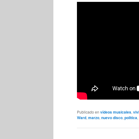
Publicado en
vídeos musicales
,
viv
Ward
,
marzo
,
nuevo disco
,
politica
,