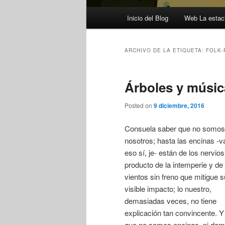
Menú
Inicio del Blog
Web La estaci
principal
ARCHIVO DE LA ETIQUETA:
FOLK-
Árboles y músic
Posted on
9 diciembre, 2016
Consuela saber que no somos
nosotros; hasta las encinas -v
eso sí, je- están de los nervios;
producto de la intemperie y de
vientos sin freno que mitigue s
visible impacto; lo nuestro,
demasiadas veces, no tiene
explicación tan convincente. Y
que no somos encinas, ni da