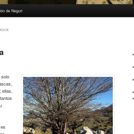
ón de Neguri
ROCK
a
 solo
ascas,
 ellas,
 tantos
u
 es
mos