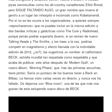
joyas semiocultas como los alt-country canadienses Elliot Brood,
pero SIGUE FALTANDO ALGO, un gran nombre que mueva al
gentío a un lugar tan inhospito e incómodo como Kobetamendi.
Por si no se les ocurre a los organizadores, a quienes siempre
«reprocharemos» que no puedes incluir en la misma edición a
dos bandas míticas y galácticas como The Cure y Radiohead,
porque jamás podrás superarla (bueno, si se reúnen de nuevo
Talking Heads y The Smiths, y los traes a la vez, podrías
competir en magnetismo y efecto llamada con la inolvidable
edición de 2012, ¿no?), les sugerimos un nombre: el californiano
BECK, estrella mundial tan respetada como respetable y que
acaba de publicar, seis años después de ‘Modern Guilt’, un
nuevo álbum, ‘Morning Phase’, que, tras las primeras escuchas,
tiene pintón. Sería un puntazo de los buenos tener a Beck en
Bilbao. Le hemos visto varias veces en directo, y nunca nos ha
fallado. Os dejamos con “Blue moon”, una de las que más nos
gustan de este estupendo nuevo disco de BECK.