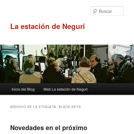
Ir
Ir
al
al
Busc
contenido
contenido
principal
secundario
La estación de Neguri
Menú
Inicio del Blog
Web La estación de Neguri
principal
ARCHIVO DE LA ETIQUETA:
BLACK KEYS
Novedades en el próximo