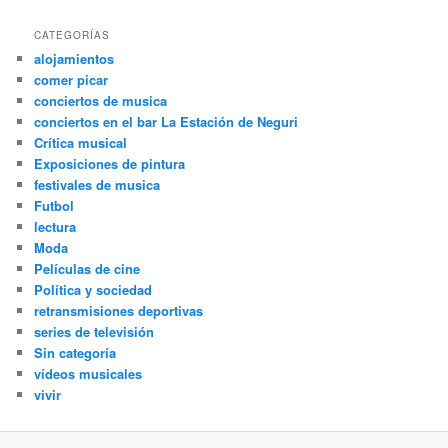
CATEGORÍAS
alojamientos
comer picar
conciertos de musica
conciertos en el bar La Estación de Neguri
Crítica musical
Exposiciones de pintura
festivales de musica
Futbol
lectura
Moda
Películas de cine
Política y sociedad
retransmisiones deportivas
series de televisión
Sin categoría
vídeos musicales
vivir