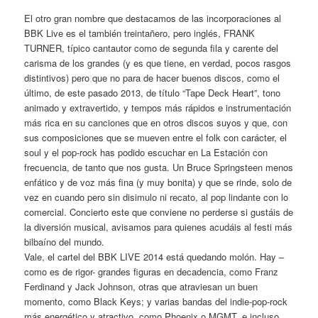
El otro gran nombre que destacamos de las incorporaciones al
BBK Live es el también treintañero, pero inglés, FRANK
TURNER, típico cantautor como de segunda fila y carente del
carisma de los grandes (y es que tiene, en verdad, pocos rasgos
distintivos) pero que no para de hacer buenos discos, como el
último, de este pasado 2013, de título “Tape Deck Heart”, tono
animado y extravertido, y tempos más rápidos e instrumentación
más rica en su canciones que en otros discos suyos y que, con
sus composiciones que se mueven entre el folk con carácter, el
soul y el pop-rock has podido escuchar en La Estación con
frecuencia, de tanto que nos gusta. Un Bruce Springsteen menos
enfático y de voz más fina (y muy bonita) y que se rinde, solo de
vez en cuando pero sin disimulo ni recato, al pop lindante con lo
comercial. Concierto este que conviene no perderse si gustáis de
la diversión musical, avisamos para quienes acudáis al festi más
bilbaíno del mundo.
Vale, el cartel del BBK LIVE 2014 está quedando molón. Hay –
como es de rigor- grandes figuras en decadencia, como Franz
Ferdinand y Jack Johnson, otras que atraviesan un buen
momento, como Black Keys; y varias bandas del indie-pop-rock
más energético y atractivo, como Phoenix o MGMT, e incluso