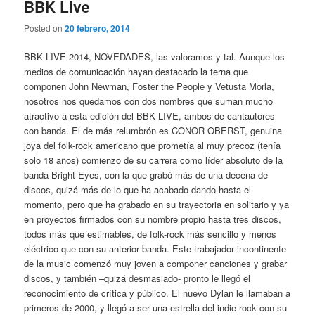
BBK Live
Posted on
20 febrero, 2014
BBK LIVE 2014, NOVEDADES, las valoramos y tal. Aunque los
medios de comunicación hayan destacado la terna que
componen John Newman, Foster the People y Vetusta Morla,
nosotros nos quedamos con dos nombres que suman mucho
atractivo a esta edición del BBK LIVE, ambos de cantautores
con banda. El de más relumbrón es CONOR OBERST, genuina
joya del folk-rock americano que prometía al muy precoz (tenía
solo 18 años) comienzo de su carrera como líder absoluto de la
banda Bright Eyes, con la que grabó más de una decena de
discos, quizá más de lo que ha acabado dando hasta el
momento, pero que ha grabado en su trayectoria en solitario y ya
en proyectos firmados con su nombre propio hasta tres discos,
todos más que estimables, de folk-rock más sencillo y menos
eléctrico que con su anterior banda. Este trabajador incontinente
de la music comenzó muy joven a componer canciones y grabar
discos, y también –quizá desmasiado- pronto le llegó el
reconocimiento de crítica y público. El nuevo Dylan le llamaban a
primeros de 2000, y llegó a ser una estrella del indie-rock con su