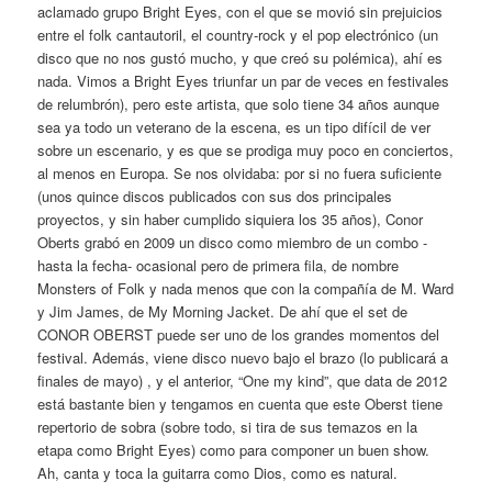
aclamado grupo Bright Eyes, con el que se movió sin prejuicios
entre el folk cantautoril, el country-rock y el pop electrónico (un
disco que no nos gustó mucho, y que creó su polémica), ahí es
nada. Vimos a Bright Eyes triunfar un par de veces en festivales
de relumbrón), pero este artista, que solo tiene 34 años aunque
sea ya todo un veterano de la escena, es un tipo difícil de ver
sobre un escenario, y es que se prodiga muy poco en conciertos,
al menos en Europa. Se nos olvidaba: por si no fuera suficiente
(unos quince discos publicados con sus dos principales
proyectos, y sin haber cumplido siquiera los 35 años), Conor
Oberts grabó en 2009 un disco como miembro de un combo -
hasta la fecha- ocasional pero de primera fila, de nombre
Monsters of Folk y nada menos que con la compañía de M. Ward
y Jim James, de My Morning Jacket. De ahí que el set de
CONOR OBERST puede ser uno de los grandes momentos del
festival. Además, viene disco nuevo bajo el brazo (lo publicará a
finales de mayo) , y el anterior, “One my kind”, que data de 2012
está bastante bien y tengamos en cuenta que este Oberst tiene
repertorio de sobra (sobre todo, si tira de sus temazos en la
etapa como Bright Eyes) como para componer un buen show.
Ah, canta y toca la guitarra como Dios, como es natural.