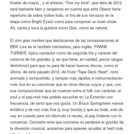
finales de mayo) , y el anterior, “One my kind”, que data de 2012
está bastante bien y tengamos en cuenta que este Oberst tiene
repertorio de sobra (sobre todo, si tira de sus temazos en la
etapa como Bright Eyes) como para componer un buen show.
Ah, canta y toca la guitarra como Dios, como es natural.
El otro gran nombre que destacamos de las incorporaciones al
BBK Live es el también treintañero, pero inglés, FRANK
TURNER, típico cantautor como de segunda fila y carente del
carisma de los grandes (y es que tiene, en verdad, pocos rasgos
distintivos) pero que no para de hacer buenos discos, como el
último, de este pasado 2013, de título “Tape Deck Heart”, tono
animado y extravertido, y tempos más rápidos e instrumentación
más rica en su canciones que en otros discos suyos y que, con
sus composiciones que se mueven entre el folk con carácter, el
soul y el pop-rock has podido escuchar en La Estación con
frecuencia, de tanto que nos gusta. Un Bruce Springsteen menos
enfático y de voz más fina (y muy bonita) y que se rinde, solo de
vez en cuando pero sin disimulo ni recato, al pop lindante con lo
comercial. Concierto este que conviene no perderse si gustáis de
la diversión musical, avisamos para quienes acudáis al festi más