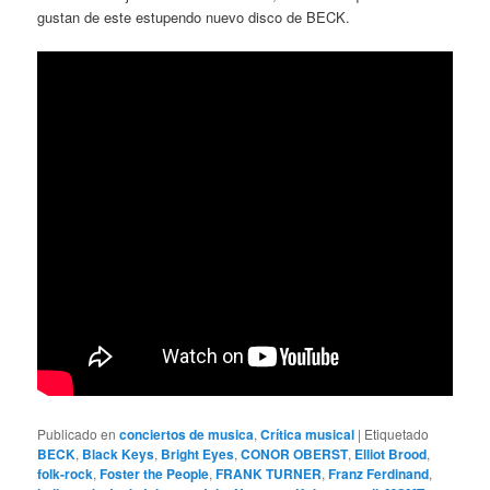
gustan de este estupendo nuevo disco de BECK.
Publicado en
conciertos de musica
,
Crítica musical
|
Etiquetado
BECK
,
Black Keys
,
Bright Eyes
,
CONOR OBERST
,
Elliot Brood
,
folk-rock
,
Foster the People
,
FRANK TURNER
,
Franz Ferdinand
,