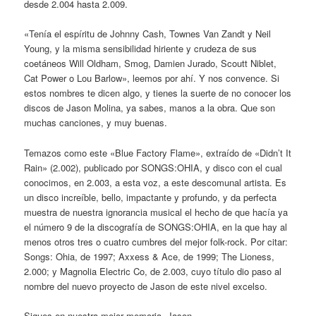
desde 2.004 hasta 2.009.
«Tenía el espíritu de Johnny Cash, Townes Van Zandt y Neil
Young, y la misma sensibilidad hiriente y crudeza de sus
coetáneos Will Oldham, Smog, Damien Jurado, Scoutt Niblet,
Cat Power o Lou Barlow», leemos por ahí. Y nos convence. Si
estos nombres te dicen algo, y tienes la suerte de no conocer los
discos de Jason Molina, ya sabes, manos a la obra. Que son
muchas canciones, y muy buenas.
Temazos como este «Blue Factory Flame», extraído de «Didn’t It
Rain» (2.002), publicado por SONGS:OHIA, y disco con el cual
conocimos, en 2.003, a esta voz, a este descomunal artista. Es
un disco increíble, bello, impactante y profundo, y da perfecta
muestra de nuestra ignorancia musical el hecho de que hacía ya
el número 9 de la discografía de SONGS:OHIA, en la que hay al
menos otros tres o cuatro cumbres del mejor folk-rock. Por citar:
Songs: Ohia, de 1997; Axxess & Ace, de 1999; The Lioness,
2.000; y Magnolia Electric Co, de 2.003, cuyo título dio paso al
nombre del nuevo proyecto de Jason de este nivel excelso.
Sigues en nuestra mejor memoria, Jason.