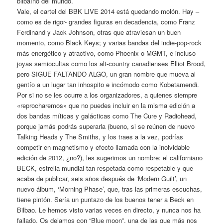
bilbaíno del mundo.
Vale, el cartel del BBK LIVE 2014 está quedando molón. Hay –
como es de rigor- grandes figuras en decadencia, como Franz
Ferdinand y Jack Johnson, otras que atraviesan un buen
momento, como Black Keys; y varias bandas del indie-pop-rock
más energético y atractivo, como Phoenix o MGMT, e incluso
joyas semiocultas como los alt-country canadienses Elliot Brood,
pero SIGUE FALTANDO ALGO, un gran nombre que mueva al
gentío a un lugar tan inhospito e incómodo como Kobetamendi.
Por si no se les ocurre a los organizadores, a quienes siempre
«reprocharemos» que no puedes incluir en la misma edición a
dos bandas míticas y galácticas como The Cure y Radiohead,
porque jamás podrás superarla (bueno, si se reúnen de nuevo
Talking Heads y The Smiths, y los traes a la vez, podrías
competir en magnetismo y efecto llamada con la inolvidable
edición de 2012, ¿no?), les sugerimos un nombre: el californiano
BECK, estrella mundial tan respetada como respetable y que
acaba de publicar, seis años después de ‘Modern Guilt’, un
nuevo álbum, ‘Morning Phase’, que, tras las primeras escuchas,
tiene pintón. Sería un puntazo de los buenos tener a Beck en
Bilbao. Le hemos visto varias veces en directo, y nunca nos ha
fallado. Os dejamos con “Blue moon”, una de las que más nos