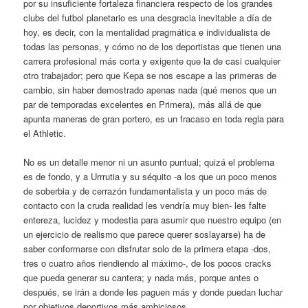
por su insuficiente fortaleza financiera respecto de los grandes
clubs del futbol planetario es una desgracia inevitable a día de
hoy, es decir, con la mentalidad pragmática e individualista de
todas las personas, y cómo no de los deportistas que tienen una
carrera profesional más corta y exigente que la de casi cualquier
otro trabajador; pero que Kepa se nos escape a las primeras de
cambio, sin haber demostrado apenas nada (qué menos que un
par de temporadas excelentes en Primera), más allá de que
apunta maneras de gran portero, es un fracaso en toda regla para
el Athletic.
No es un detalle menor ni un asunto puntual; quizá el problema
es de fondo, y a Urrrutia y su séquito -a los que un poco menos
de soberbia y de cerrazón fundamentalista y un poco más de
contacto con la cruda realidad les vendría muy bien- les falte
entereza, lucidez y modestia para asumir que nuestro equipo (en
un ejercicio de realismo que parece querer soslayarse) ha de
saber conformarse con disfrutar solo de la primera etapa -dos,
tres o cuatro años riendiendo al máximo-, de los pocos cracks
que pueda generar su cantera; y nada más, porque antes o
después, se irán a donde les paguen más y donde puedan luchar
por objetivos deportivos más ambiciosos.