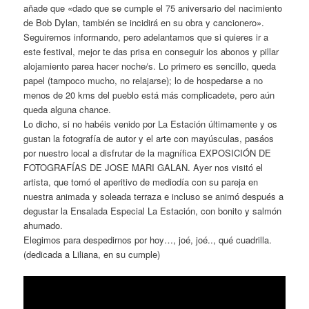
añade que «dado que se cumple el 75 aniversario del nacimiento
de Bob Dylan, también se incidirá en su obra y cancionero».
Seguiremos informando, pero adelantamos que si quieres ir a
este festival, mejor te das prisa en conseguir los abonos y pillar
alojamiento parea hacer noche/s. Lo primero es sencillo, queda
papel (tampoco mucho, no relajarse); lo de hospedarse a no
menos de 20 kms del pueblo está más complicadete, pero aún
queda alguna chance.
Lo dicho, si no habéis venido por La Estación últimamente y os
gustan la fotografía de autor y el arte con mayúsculas, pasáos
por nuestro local a disfrutar de la magnífica EXPOSICIÓN DE
FOTOGRAFÍAS DE JOSE MARI GALAN. Ayer nos visitó el
artista, que tomó el aperitivo de mediodía con su pareja en
nuestra animada y soleada terraza e incluso se animó después a
degustar la Ensalada Especial La Estación, con bonito y salmón
ahumado.
Elegimos para despedirnos por hoy…, joé, joé.., qué cuadrilla.
(dedicada a Liliana, en su cumple)