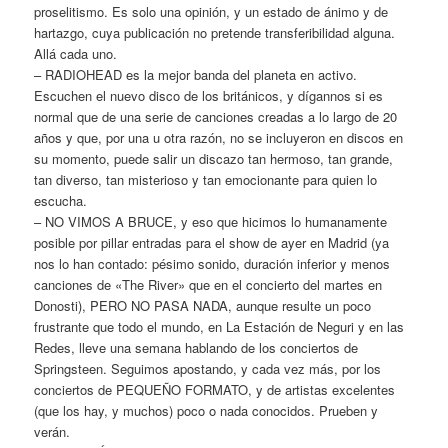
proselitismo. Es solo una opinión, y un estado de ánimo y de
hartazgo, cuya publicación no pretende transferibilidad alguna.
Allá cada uno.
– RADIOHEAD es la mejor banda del planeta en activo.
Escuchen el nuevo disco de los británicos, y dígannos si es
normal que de una serie de canciones creadas a lo largo de 20
años y que, por una u otra razón, no se incluyeron en discos en
su momento, puede salir un discazo tan hermoso, tan grande,
tan diverso, tan misterioso y tan emocionante para quien lo
escucha.
– NO VIMOS A BRUCE, y eso que hicimos lo humanamente
posible por pillar entradas para el show de ayer en Madrid (ya
nos lo han contado: pésimo sonido, duración inferior y menos
canciones de «The River» que en el concierto del martes en
Donosti), PERO NO PASA NADA, aunque resulte un poco
frustrante que todo el mundo, en La Estación de Neguri y en las
Redes, lleve una semana hablando de los conciertos de
Springsteen. Seguimos apostando, y cada vez más, por los
conciertos de PEQUEÑO FORMATO, y de artistas excelentes
(que los hay, y muchos) poco o nada conocidos. Prueben y
verán.