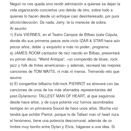
Neguri no nos queda sino rendir admiración a quienes se dejan la
vida organizando conciertos uno detrás de otro, sobre todo a
quienes lo hacen desde un enfoque casi desinteresado, por pura
afición/devoción. De nada, Jerry, te lo mereces de sobra.
Al asunto:
1) Este VIERNES, en el Teatro Campos de Bilbao (sala Cúpula,
donde dio sus primeros pasos este ciclo IZAR & STAR hace aún
pocos años, doble -y exquisito a más no poder-, programa:
a) JAMES ROOM cantautor de raíz nacido en Bilbao, presentará
su primer disco, “Weird Antiqua”, «un compendio de blues, rock,
jazz y folk de tintes americanos» y además, recreará las mejores
canciones de TOM WAITS, ni más ni menos. Tremendo reto que
asume.
b) El songwritter bilbaíno folk/rock PIERROT se atreverá con las
canciones de unos de los más afamados representantes del
post-Dylanismo: TALLEST MAN OF HEART, al que seguimos
desde hace años, y de cuya potente voz fuimos asombrados
testigos en un primavera Sound de hace unos años. Mucha voz
tendrá que exhibir Pierrot, porque lo de Tallest man of heart roza
el fenómeno, tiene una potencia descomunal, además de un
timbre muy bonito entre Dylan y Elvis, háganse a una idea. Si