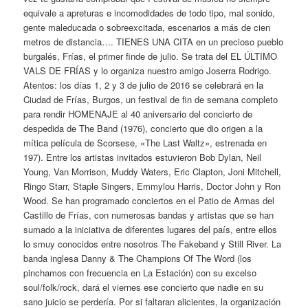
equivale a apreturas e incomodidades de todo tipo, mal sonido,
gente maleducada o sobreexcitada, escenarios a más de cien
metros de distancia…. TIENES UNA CITA en un precioso pueblo
burgalés, Frías, el primer finde de julio. Se trata del EL ÚLTIMO
VALS DE FRÍAS y lo organiza nuestro amigo Joserra Rodrigo.
Atentos: los días 1, 2 y 3 de julio de 2016 se celebrará en la
Ciudad de Frías, Burgos, un festival de fin de semana completo
para rendir HOMENAJE al 40 aniversario del concierto de
despedida de The Band (1976), concierto que dio origen a la
mítica película de Scorsese, «The Last Waltz», estrenada en
197). Entre los artistas invitados estuvieron Bob Dylan, Neil
Young, Van Morrison, Muddy Waters, Eric Clapton, Joni Mitchell,
Ringo Starr, Staple Singers, Emmylou Harris, Doctor John y Ron
Wood. Se han programado conciertos en el Patio de Armas del
Castillo de Frías, con numerosas bandas y artistas que se han
sumado a la iniciativa de diferentes lugares del país, entre ellos
lo smuy conocidos entre nosotros The Fakeband y Still River. La
banda inglesa Danny & The Champions Of The Word (los
pinchamos con frecuencia en La Estación) con su excelso
soul/folk/rock, dará el viernes ese concierto que nadie en su
sano juicio se perdería. Por si faltaran alicientes, la organización