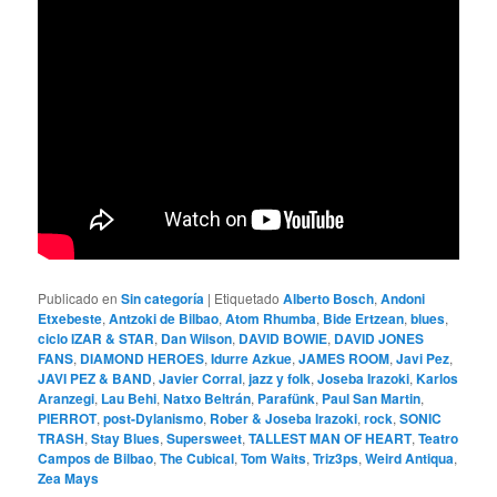
Publicado en
Sin categoría
|
Etiquetado
Alberto Bosch
,
Andoni
Etxebeste
,
Antzoki de Bilbao
,
Atom Rhumba
,
Bide Ertzean
,
blues
,
ciclo IZAR & STAR
,
Dan Wilson
,
DAVID BOWIE
,
DAVID JONES
FANS
,
DIAMOND HEROES
,
Idurre Azkue
,
JAMES ROOM
,
Javi Pez
,
JAVI PEZ & BAND
,
Javier Corral
,
jazz y folk
,
Joseba Irazoki
,
Karlos
Aranzegi
,
Lau Behi
,
Natxo Beltrán
,
Parafünk
,
Paul San Martin
,
PIERROT
,
post-Dylanismo
,
Rober & Joseba Irazoki
,
rock
,
SONIC
TRASH
,
Stay Blues
,
Supersweet
,
TALLEST MAN OF HEART
,
Teatro
Campos de Bilbao
,
The Cubical
,
Tom Waits
,
Triz3ps
,
Weird Antiqua
,
Zea Mays