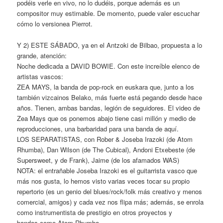
podéis verle en vivo, no lo dudéis, porque además es un
compositor muy estimable. De momento, puede valer escuchar
cómo lo versionea Pierrot.
Y 2) ESTE SÁBADO, ya en el Antzoki de Bilbao, propuesta a lo
grande, atención:
Noche dedicada a DAVID BOWIE. Con este increíble elenco de
artistas vascos:
ZEA MAYS, la banda de pop-rock en euskara que, junto a los
también vizcainos Belako, más fuerte está pegando desde hace
años. Tienen, ambas bandas, legión de seguidores. El video de
Zea Mays que os ponemos abajo tiene casi millón y medio de
reproducciones, una barbaridad para una banda de aquí.
LOS SEPARATISTAS, con Rober & Joseba Irazoki (de Atom
Rhumba), Dan Wilson (de The Cubical), Andoni Etxebeste (de
Supersweet, y de Frank), Jaime (de los afamados WAS)
NOTA: el entrañable Joseba Irazoki es el guitarrista vasco que
más nos gusta, lo hemos visto varias veces tocar su propio
repertorio (es un genio del blues/rock/folk más creativo y menos
comercial, amigos) y cada vez nos flipa más; además, se enrola
como instrumentista de prestigio en otros proyectos y
bandas,como Atom Rhumba .