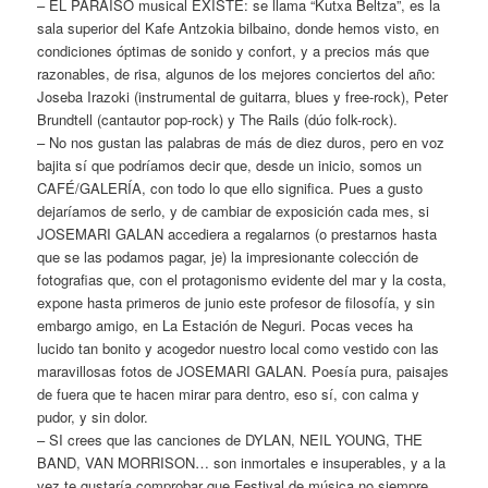
– EL PARAÍSO musical EXISTE: se llama “Kutxa Beltza”, es la
sala superior del Kafe Antzokia bilbaino, donde hemos visto, en
condiciones óptimas de sonido y confort, y a precios más que
razonables, de risa, algunos de los mejores conciertos del año:
Joseba Irazoki (instrumental de guitarra, blues y free-rock), Peter
Brundtell (cantautor pop-rock) y The Rails (dúo folk-rock).
– No nos gustan las palabras de más de diez duros, pero en voz
bajita sí que podríamos decir que, desde un inicio, somos un
CAFÉ/GALERÍA, con todo lo que ello significa. Pues a gusto
dejaríamos de serlo, y de cambiar de exposición cada mes, si
JOSEMARI GALAN accediera a regalarnos (o prestarnos hasta
que se las podamos pagar, je) la impresionante colección de
fotografias que, con el protagonismo evidente del mar y la costa,
expone hasta primeros de junio este profesor de filosofía, y sin
embargo amigo, en La Estación de Neguri. Pocas veces ha
lucido tan bonito y acogedor nuestro local como vestido con las
maravillosas fotos de JOSEMARI GALAN. Poesía pura, paisajes
de fuera que te hacen mirar para dentro, eso sí, con calma y
pudor, y sin dolor.
– SI crees que las canciones de DYLAN, NEIL YOUNG, THE
BAND, VAN MORRISON… son inmortales e insuperables, y a la
vez te gustaría comprobar que Festival de música no siempre