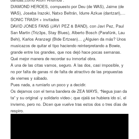
DIAMOND HEROES, compuesto por Deu (de WAS), Jaime (de
WAS), Joseba Irazoki, Natxo Beltrán, Idurre Azkue (dantzari),…
SONIC TRASH + invitados
DAVID JONES FANS (JAVI PEZ & BAND), con Javi Pez, Paul
San Martin (Triz3ps, Stay Blues), Alberto Bosch (Parafünk, Lau
Behi), Karlos Aranzegi (Bide Ertzean)… ¿Alguien da más? Unos
musicazos de quitar el tipo haciendo reinterpretando a Bowie,
grande entre los grandes, que nos dejó hace pocas semanas.
Qué mejor manera de recordar su inmortal obra.
A una de las citas vamos, seguro. A las dos, casi imposible, y
no por falta de ganas ni de falta de atractivo de las propuestas
de viernes y sábado.
Pues nada, a rumiarlo un poco y a decidir.
Os dejamos con el tema bandera de ZEA MAYS, “Negua joan da
ta” y su original -y solidario video-; que ojalá se hubiera ido sí, el
invierno, pero no. Dicen que vuelve tras estos dos o tres días de
respiro.