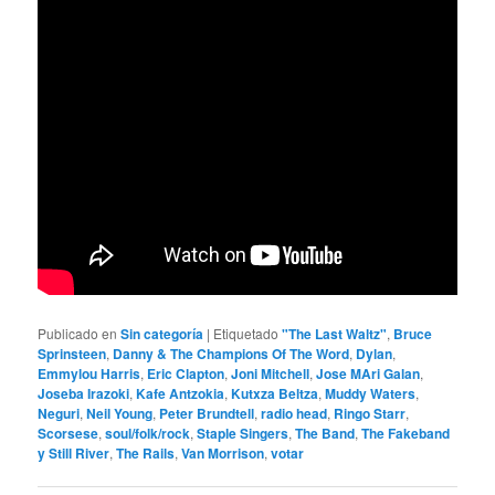
Publicado en
Sin categoría
|
Etiquetado
"The Last Waltz"
,
Bruce
Sprinsteen
,
Danny & The Champions Of The Word
,
Dylan
,
Emmylou Harris
,
Eric Clapton
,
Joni Mitchell
,
Jose MAri Galan
,
Joseba Irazoki
,
Kafe Antzokia
,
Kutxza Beltza
,
Muddy Waters
,
Neguri
,
Neil Young
,
Peter Brundtell
,
radio head
,
Ringo Starr
,
Scorsese
,
soul/folk/rock
,
Staple Singers
,
The Band
,
The Fakeband
y Still River
,
The Rails
,
Van Morrison
,
votar