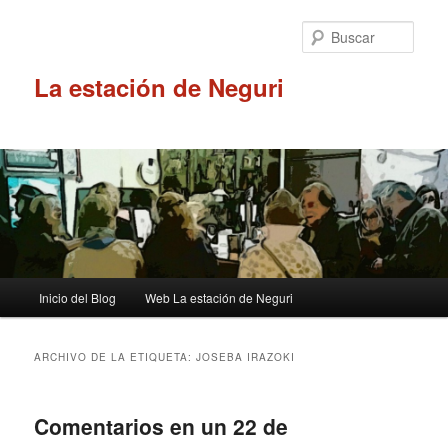
Ir
Ir
al
al
Busc
contenido
contenido
principal
secundario
La estación de Neguri
Menú
Inicio del Blog
Web La estación de Neguri
principal
ARCHIVO DE LA ETIQUETA:
JOSEBA IRAZOKI
Comentarios en un 22 de