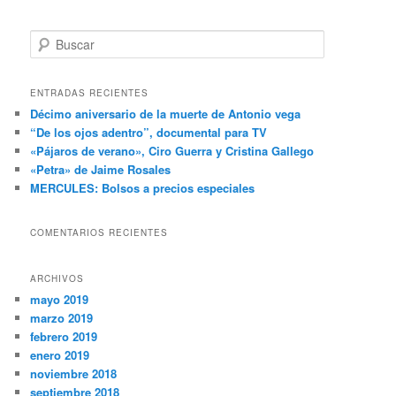
B
u
s
c
ENTRADAS RECIENTES
a
Décimo aniversario de la muerte de Antonio vega
r
“De los ojos adentro”, documental para TV
«Pájaros de verano», Ciro Guerra y Cristina Gallego
«Petra» de Jaime Rosales
MERCULES: Bolsos a precios especiales
COMENTARIOS RECIENTES
ARCHIVOS
mayo 2019
marzo 2019
febrero 2019
enero 2019
noviembre 2018
septiembre 2018