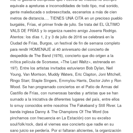
equivale a apreturas e incomodidades de todo tipo, mal sonido,
gente maleducada o sobreexcitada, escenarios a más de cien
metros de distancia…. TIENES UNA CITA en un precioso pueblo
burgalés, Frías, el primer finde de julio. Se trata del EL ÚLTIMO
VALS DE FRÍAS y lo organiza nuestro amigo Joserra Rodrigo.
Atentos: los días 1, 2 y 3 de julio de 2016 se celebrará en la
Ciudad de Frías, Burgos, un festival de fin de semana completo
para rendir HOMENAJE al 40 aniversario del concierto de
despedida de The Band (1976), concierto que dio origen a la
mítica película de Scorsese, «The Last Waltz», estrenada en
197). Entre los artistas invitados estuvieron Bob Dylan, Neil
Young, Van Morrison, Muddy Waters, Eric Clapton, Joni Mitchell,
Ringo Starr, Staple Singers, Emmylou Harris, Doctor John y Ron
Wood. Se han programado conciertos en el Patio de Armas del
Castillo de Frías, con numerosas bandas y artistas que se han
sumado a la iniciativa de diferentes lugares del país, entre ellos
lo smuy conocidos entre nosotros The Fakeband y Still River. La
banda inglesa Danny & The Champions Of The Word (los
pinchamos con frecuencia en La Estación) con su excelso
soul/folk/rock, dará el viernes ese concierto que nadie en su
sano juicio se perdería. Por si faltaran alicientes, la organización