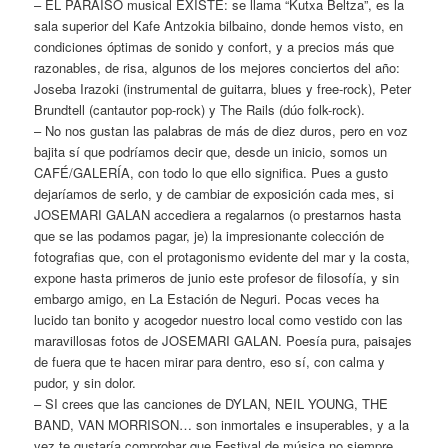
– EL PARAÍSO musical EXISTE: se llama “Kutxa Beltza”, es la
sala superior del Kafe Antzokia bilbaino, donde hemos visto, en
condiciones óptimas de sonido y confort, y a precios más que
razonables, de risa, algunos de los mejores conciertos del año:
Joseba Irazoki (instrumental de guitarra, blues y free-rock), Peter
Brundtell (cantautor pop-rock) y The Rails (dúo folk-rock).
– No nos gustan las palabras de más de diez duros, pero en voz
bajita sí que podríamos decir que, desde un inicio, somos un
CAFÉ/GALERÍA, con todo lo que ello significa. Pues a gusto
dejaríamos de serlo, y de cambiar de exposición cada mes, si
JOSEMARI GALAN accediera a regalarnos (o prestarnos hasta
que se las podamos pagar, je) la impresionante colección de
fotografias que, con el protagonismo evidente del mar y la costa,
expone hasta primeros de junio este profesor de filosofía, y sin
embargo amigo, en La Estación de Neguri. Pocas veces ha
lucido tan bonito y acogedor nuestro local como vestido con las
maravillosas fotos de JOSEMARI GALAN. Poesía pura, paisajes
de fuera que te hacen mirar para dentro, eso sí, con calma y
pudor, y sin dolor.
– SI crees que las canciones de DYLAN, NEIL YOUNG, THE
BAND, VAN MORRISON… son inmortales e insuperables, y a la
vez te gustaría comprobar que Festival de música no siempre