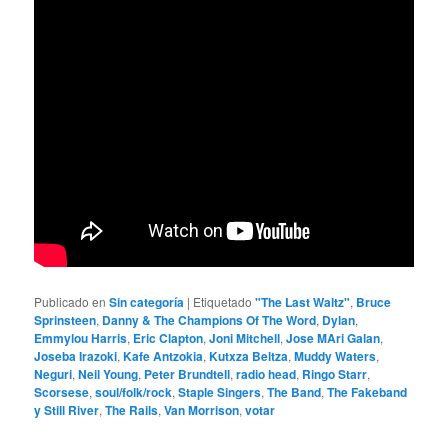
Publicado en
Sin categoría
|
Etiquetado
"The Last Waltz"
,
Bruce
Sprinsteen
,
Danny & The Champions Of The Word
,
Dylan
,
Emmylou Harris
,
Eric Clapton
,
Joni Mitchell
,
Jose MAri Galan
,
Joseba Irazoki
,
Kafe Antzokia
,
Kutxza Beltza
,
Muddy Waters
,
Neguri
,
Neil Young
,
Peter Brundtell
,
radio head
,
Ringo Starr
,
Scorsese
,
soul/folk/rock
,
Staple Singers
,
The Band
,
The Fakeband
y Still River
,
The Rails
,
Van Morrison
,
votar