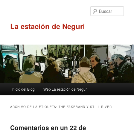
Ir
Ir
al
al
Busc
contenido
contenido
principal
secundario
La estación de Neguri
Menú
Inicio del Blog
Web La estación de Neguri
principal
ARCHIVO DE LA ETIQUETA:
THE FAKEBAND Y STILL RIVER
Comentarios en un 22 de