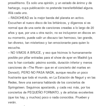
proselitismo. Es solo una opinión, y un estado de ánimo y de
hartazgo, cuya publicación no pretende transferibilidad alguna.
Allá cada uno.
– RADIOHEAD es la mejor banda del planeta en activo.
Escuchen el nuevo disco de los británicos, y dígannos si es
normal que de una serie de canciones creadas a lo largo de 20
años y que, por una u otra razón, no se incluyeron en discos en
su momento, puede salir un discazo tan hermoso, tan grande,
tan diverso, tan misterioso y tan emocionante para quien lo
escucha.
– NO VIMOS A BRUCE, y eso que hicimos lo humanamente
posible por pillar entradas para el show de ayer en Madrid (ya
nos lo han contado: pésimo sonido, duración inferior y menos
canciones de «The River» que en el concierto del martes en
Donosti), PERO NO PASA NADA, aunque resulte un poco
frustrante que todo el mundo, en La Estación de Neguri y en las
Redes, lleve una semana hablando de los conciertos de
Springsteen. Seguimos apostando, y cada vez más, por los
conciertos de PEQUEÑO FORMATO, y de artistas excelentes
(que los hay, y muchos) poco o nada conocidos. Prueben y
verán.