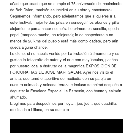
añade que «dado que se cumple el 75 aniversario del nacimiento
de Bob Dylan, también se incidirá en su obra y cancionero».
Seguiremos informando, pero adelantamos que si quieres ir a
este festival, mejor te das prisa en conseguir los abonos y pillar
alojamiento parea hacer noche/s. Lo primero es sencillo, queda
papel (tampoco mucho, no relajarse); lo de hospedarse a no
menos de 20 kms del pueblo está más complicadete, pero aún
queda alguna chance.
Lo dicho, si no habéis venido por La Estación últimamente y os
gustan la fotografía de autor y el arte con mayúsculas, pasáos
por nuestro local a disfrutar de la magnífica EXPOSICIÓN DE
FOTOGRAFÍAS DE JOSE MARI GALAN. Ayer nos visitó el
artista, que tomó el aperitivo de mediodía con su pareja en
nuestra animada y soleada terraza e incluso se animó después a
degustar la Ensalada Especial La Estación, con bonito y salmón
ahumado.
Elegimos para despedirnos por hoy…, joé, joé.., qué cuadrilla.
(dedicada a Liliana, en su cumple)