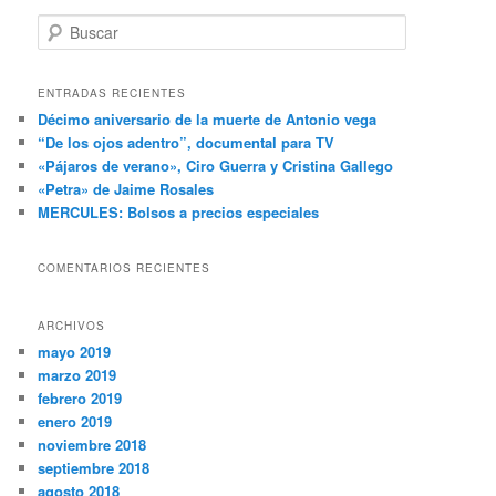
B
u
s
c
ENTRADAS RECIENTES
a
Décimo aniversario de la muerte de Antonio vega
r
“De los ojos adentro”, documental para TV
«Pájaros de verano», Ciro Guerra y Cristina Gallego
«Petra» de Jaime Rosales
MERCULES: Bolsos a precios especiales
COMENTARIOS RECIENTES
ARCHIVOS
mayo 2019
marzo 2019
febrero 2019
enero 2019
noviembre 2018
septiembre 2018
agosto 2018