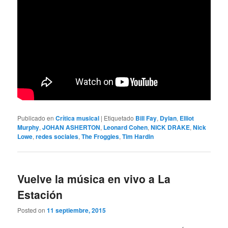
Publicado en
Crítica musical
|
Etiquetado
Bill Fay
,
Dylan
,
Elliot
Murphy
,
JOHAN ASHERTON
,
Leonard Cohen
,
NICK DRAKE
,
Nick
Lowe
,
redes sociales
,
The Froggies
,
Tim Hardin
Vuelve la música en vivo a La
Estación
Posted on
11 septiembre, 2015