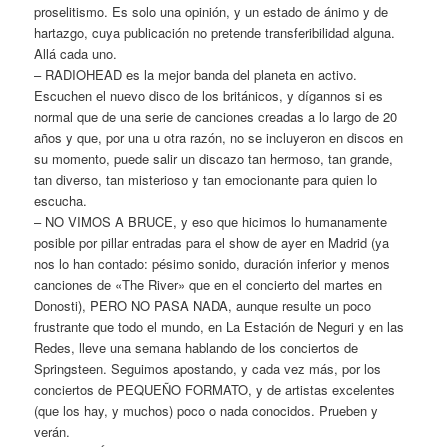
proselitismo. Es solo una opinión, y un estado de ánimo y de
hartazgo, cuya publicación no pretende transferibilidad alguna.
Allá cada uno.
– RADIOHEAD es la mejor banda del planeta en activo.
Escuchen el nuevo disco de los británicos, y dígannos si es
normal que de una serie de canciones creadas a lo largo de 20
años y que, por una u otra razón, no se incluyeron en discos en
su momento, puede salir un discazo tan hermoso, tan grande,
tan diverso, tan misterioso y tan emocionante para quien lo
escucha.
– NO VIMOS A BRUCE, y eso que hicimos lo humanamente
posible por pillar entradas para el show de ayer en Madrid (ya
nos lo han contado: pésimo sonido, duración inferior y menos
canciones de «The River» que en el concierto del martes en
Donosti), PERO NO PASA NADA, aunque resulte un poco
frustrante que todo el mundo, en La Estación de Neguri y en las
Redes, lleve una semana hablando de los conciertos de
Springsteen. Seguimos apostando, y cada vez más, por los
conciertos de PEQUEÑO FORMATO, y de artistas excelentes
(que los hay, y muchos) poco o nada conocidos. Prueben y
verán.