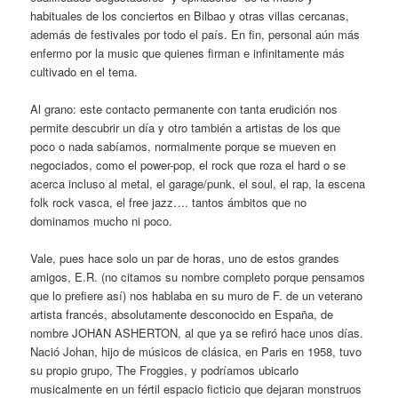
habituales de los conciertos en Bilbao y otras villas cercanas,
además de festivales por todo el país. En fin, personal aún más
enfermo por la music que quienes firman e infinitamente más
cultivado en el tema.
Al grano: este contacto permanente con tanta erudición nos
permite descubrir un día y otro también a artistas de los que
poco o nada sabíamos, normalmente porque se mueven en
negociados, como el power-pop, el rock que roza el hard o se
acerca incluso al metal, el garage/punk, el soul, el rap, la escena
folk rock vasca, el free jazz…. tantos ámbitos que no
dominamos mucho ni poco.
Vale, pues hace solo un par de horas, uno de estos grandes
amigos, E.R. (no citamos su nombre completo porque pensamos
que lo prefiere así) nos hablaba en su muro de F. de un veterano
artista francés, absolutamente desconocido en España, de
nombre JOHAN ASHERTON, al que ya se refiró hace unos días.
Nació Johan, hijo de músicos de clásica, en Paris en 1958, tuvo
su propio grupo, The Froggies, y podríamos ubicarlo
musicalmente en un fértil espacio ficticio que dejaran monstruos