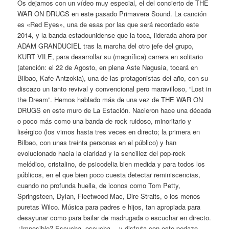
Os dejamos con un vídeo muy especial, el del concierto de THE
WAR ON DRUGS en este pasado Primavera Sound. La canción
es «Red Eyes», una de esas por las que será recordado este
2014, y la banda estadounidense que la toca, liderada ahora por
ADAM GRANDUCIEL tras la marcha del otro jefe del grupo,
KURT VILE, para desarrollar su (magnífica) carrera en solitario
(atención: el 22 de Agosto, en plena Aste Nagusia, tocará en
Bilbao, Kafe Antzokia), una de las protagonistas del año, con su
discazo un tanto revival y convencional pero maravilloso, “Lost in
the Dream”. Hemos hablado más de una vez de THE WAR ON
DRUGS en este muro de La Estación. Nacieron hace una década
o poco más como una banda de rock ruidoso, minoritario y
lisérgico (los vimos hasta tres veces en directo; la primera en
Bilbao, con unas treinta personas en el público) y han
evolucionado hacia la claridad y la sencillez del pop-rock
melódico, cristalino, de psicodelia bien medida y para todos los
públicos, en el que bien poco cuesta detectar reminiscencias,
cuando no profunda huella, de iconos como Tom Petty,
Springsteen, Dylan, Fleetwood Mac, Dire Straits, o los menos
puretas Wilco. Música para padres e hijos, tan apropiada para
desayunar como para bailar de madrugada o escuchar en directo.
¿Imposible? Escucha, escucha… y disfruta con este pedazo