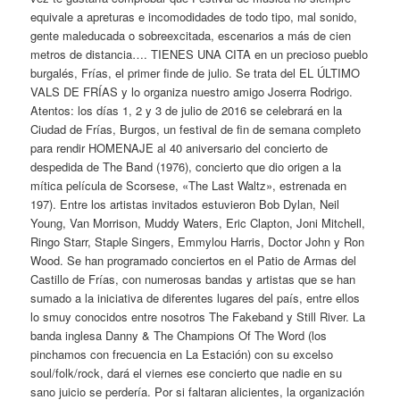
equivale a apreturas e incomodidades de todo tipo, mal sonido,
gente maleducada o sobreexcitada, escenarios a más de cien
metros de distancia…. TIENES UNA CITA en un precioso pueblo
burgalés, Frías, el primer finde de julio. Se trata del EL ÚLTIMO
VALS DE FRÍAS y lo organiza nuestro amigo Joserra Rodrigo.
Atentos: los días 1, 2 y 3 de julio de 2016 se celebrará en la
Ciudad de Frías, Burgos, un festival de fin de semana completo
para rendir HOMENAJE al 40 aniversario del concierto de
despedida de The Band (1976), concierto que dio origen a la
mítica película de Scorsese, «The Last Waltz», estrenada en
197). Entre los artistas invitados estuvieron Bob Dylan, Neil
Young, Van Morrison, Muddy Waters, Eric Clapton, Joni Mitchell,
Ringo Starr, Staple Singers, Emmylou Harris, Doctor John y Ron
Wood. Se han programado conciertos en el Patio de Armas del
Castillo de Frías, con numerosas bandas y artistas que se han
sumado a la iniciativa de diferentes lugares del país, entre ellos
lo smuy conocidos entre nosotros The Fakeband y Still River. La
banda inglesa Danny & The Champions Of The Word (los
pinchamos con frecuencia en La Estación) con su excelso
soul/folk/rock, dará el viernes ese concierto que nadie en su
sano juicio se perdería. Por si faltaran alicientes, la organización