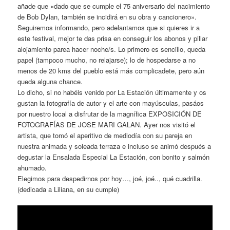
añade que «dado que se cumple el 75 aniversario del nacimiento
de Bob Dylan, también se incidirá en su obra y cancionero».
Seguiremos informando, pero adelantamos que si quieres ir a
este festival, mejor te das prisa en conseguir los abonos y pillar
alojamiento parea hacer noche/s. Lo primero es sencillo, queda
papel (tampoco mucho, no relajarse); lo de hospedarse a no
menos de 20 kms del pueblo está más complicadete, pero aún
queda alguna chance.
Lo dicho, si no habéis venido por La Estación últimamente y os
gustan la fotografía de autor y el arte con mayúsculas, pasáos
por nuestro local a disfrutar de la magnífica EXPOSICIÓN DE
FOTOGRAFÍAS DE JOSE MARI GALAN. Ayer nos visitó el
artista, que tomó el aperitivo de mediodía con su pareja en
nuestra animada y soleada terraza e incluso se animó después a
degustar la Ensalada Especial La Estación, con bonito y salmón
ahumado.
Elegimos para despedirnos por hoy…, joé, joé.., qué cuadrilla.
(dedicada a Liliana, en su cumple)