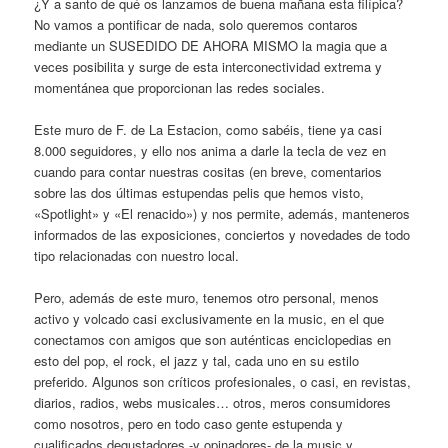
¿Y a santo de qué os lanzamos de buena mañana esta filípica?
No vamos a pontificar de nada, solo queremos contaros
mediante un SUSEDIDO DE AHORA MISMO la magia que a
veces posibilita y surge de esta interconectividad extrema y
momentánea que proporcionan las redes sociales.
Este muro de F. de La Estacion, como sabéis, tiene ya casi
8.000 seguidores, y ello nos anima a darle la tecla de vez en
cuando para contar nuestras cositas (en breve, comentarios
sobre las dos últimas estupendas pelis que hemos visto,
«Spotlight» y «El renacido») y nos permite, además, manteneros
informados de las exposiciones, conciertos y novedades de todo
tipo relacionadas con nuestro local.
Pero, además de este muro, tenemos otro personal, menos
activo y volcado casi exclusivamente en la music, en el que
conectamos con amigos que son auténticas enciclopedias en
esto del pop, el rock, el jazz y tal, cada uno en su estilo
preferido. Algunos son críticos profesionales, o casi, en revistas,
diarios, radios, webs musicales… otros, meros consumidores
como nosotros, pero en todo caso gente estupenda y
cualificados degustadores -y opinadores- de la music y