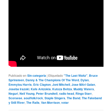
Publicado en
Sin categoría
|
Etiquetado
"The Last Waltz"
,
Bruce
Sprinsteen
,
Danny & The Champions Of The Word
,
Dylan
,
Emmylou Harris
,
Eric Clapton
,
Joni Mitchell
,
Jose MAri Galan
,
Joseba Irazoki
,
Kafe Antzokia
,
Kutxza Beltza
,
Muddy Waters
,
Neguri
,
Neil Young
,
Peter Brundtell
,
radio head
,
Ringo Starr
,
Scorsese
,
soul/folk/rock
,
Staple Singers
,
The Band
,
The Fakeband
y Still River
,
The Rails
,
Van Morrison
,
votar