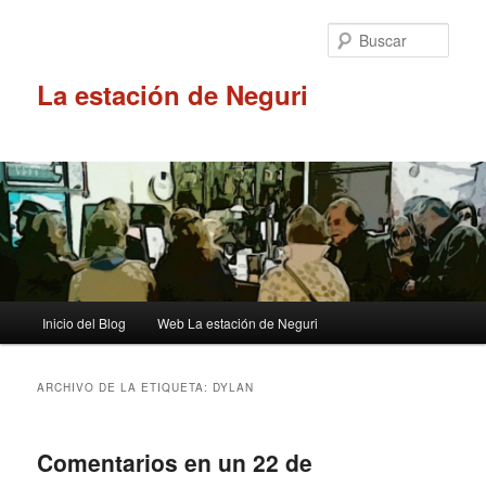
Ir
Ir
al
al
Busc
contenido
contenido
principal
secundario
La estación de Neguri
Menú
Inicio del Blog
Web La estación de Neguri
principal
ARCHIVO DE LA ETIQUETA:
DYLAN
Comentarios en un 22 de