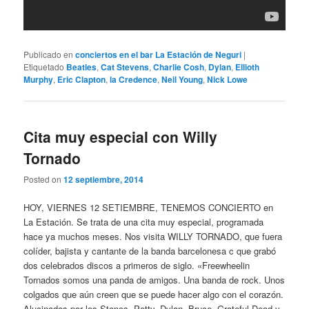
Publicado en
conciertos en el bar La Estación de Neguri
|
Etiquetado
Beatles
,
Cat Stevens
,
Charlie Cosh
,
Dylan
,
Ellioth
Murphy
,
Eric Clapton
,
la Credence
,
Neil Young
,
Nick Lowe
Cita muy especial con Willy
Tornado
Posted on
12 septiembre, 2014
HOY, VIERNES 12 SETIEMBRE, TENEMOS CONCIERTO en
La Estación. Se trata de una cita muy especial, programada
hace ya muchos meses. Nos visita WILLY TORNADO, que fuera
colíder, bajista y cantante de la banda barcelonesa c que grabó
dos celebrados discos a primeros de siglo. «Freewheelin
Tornados somos una panda de amigos. Una banda de rock. Unos
colgados que aún creen que se puede hacer algo con el corazón.
Alucinados por los Stones, Petty, Dylan, Bruce, Grateful Dead y