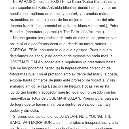
– EL PARAÍSO musical EXISTE: se llama “Kutxa Beltza”, es la
sala superior del Kafe Antzokia bilbaino, donde hemos visto, en
condiciones óptimas de sonido y confort, y a precios más que
razonables, de risa, algunos de los mejores conciertos del año:
Joseba Irazoki (instrumental de guitarra, blues y free-rock), Peter
Brundtell (cantautor pop-rock) y The Rails (dúo folk-rock).
– No nos gustan las palabras de más de diez duros, pero en voz
bajita sí que podríamos decir que, desde un inicio, somos un
CAFÉ/GALERÍA, con todo lo que ello significa. Pues a gusto
dejaríamos de serlo, y de cambiar de exposición cada mes, si
JOSEMARI GALAN accediera a regalarnos (o prestarnos hasta
que se las podamos pagar, je) la impresionante colección de
fotografias que, con el protagonismo evidente del mar y la costa,
expone hasta primeros de junio este profesor de filosofía, y sin
embargo amigo, en La Estación de Neguri. Pocas veces ha
lucido tan bonito y acogedor nuestro local como vestido con las
maravillosas fotos de JOSEMARI GALAN. Poesía pura, paisajes
de fuera que te hacen mirar para dentro, eso sí, con calma y
pudor, y sin dolor.
– SI crees que las canciones de DYLAN, NEIL YOUNG, THE
BAND, VAN MORRISON… son inmortales e insuperables, y a la
vez te gustaría comprobar que Festival de música no siempre