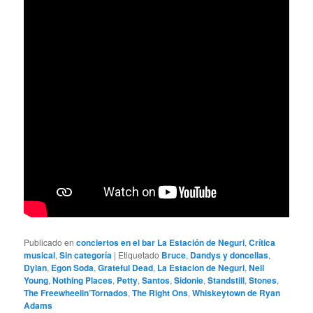
Publicado en
conciertos en el bar La Estación de Neguri
,
Crítica
musical
,
Sin categoría
|
Etiquetado
Bruce
,
Dandys y doncellas
,
Dylan
,
Egon Soda
,
Grateful Dead
,
La Estacion de Neguri
,
Neil
Young
,
Nothing Places
,
Petty
,
Santos
,
Sidonie
,
Standstill
,
Stones
,
The Freewheelin’Tornados
,
The Right Ons
,
Whiskeytown de Ryan
Adams