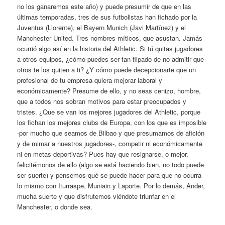
no los ganaremos este año) y puede presumir de que en las
últimas temporadas, tres de sus futbolistas han fichado por la
Juventus (Llorente), el Bayern Munich (Javi Martínez) y el
Manchester United. Tres nombres míticos, que asustan. Jamás
ocurrió algo así en la historia del Athletic. Si tú quitas jugadores
a otros equipos, ¿cómo puedes ser tan flipado de no admitir que
otros te los quiten a ti? ¿Y cómo puede decepcionarte que un
profesional de tu empresa quiera mejorar laboral y
económicamente? Presume de ello, y no seas cenizo, hombre,
que a todos nos sobran motivos para estar preocupados y
tristes. ¿Que se van los mejores jugadores del Athletic, porque
los fichan los mejores clubs de Europa, con los que es imposible
-por mucho que seamos de Bilbao y que presumamos de afición
y de mimar a nuestros jugadores-, competir ni económicamente
ni en metas deportivas? Pues hay que resignarse, o mejor,
felicitémonos de ello (algo se está haciendo bien, no todo puede
ser suerte) y pensemos qué se puede hacer para que no ocurra
lo mismo con Iturraspe, Muniain y Laporte. Por lo demás, Ander,
mucha suerte y que disfrutemos viéndote triunfar en el
Manchester, o donde sea.