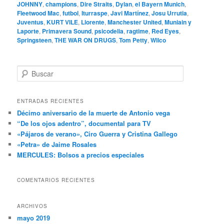
JOHNNY
,
champions
,
Dire Straits
,
Dylan
,
el Bayern Munich
,
Fleetwood Mac
,
futbol
,
Iturraspe
,
Javi Martínez
,
Josu Urrutia
,
Juventus
,
KURT VILE
,
Llorente
,
Manchester United
,
Muniain y
Laporte
,
Primavera Sound
,
psicodelia
,
ragtime
,
Red Eyes
,
Springsteen
,
THE WAR ON DRUGS
,
Tom Petty
,
Wilco
B
u
s
c
ENTRADAS RECIENTES
a
Décimo aniversario de la muerte de Antonio vega
r
“De los ojos adentro”, documental para TV
«Pájaros de verano», Ciro Guerra y Cristina Gallego
«Petra» de Jaime Rosales
MERCULES: Bolsos a precios especiales
COMENTARIOS RECIENTES
ARCHIVOS
mayo 2019