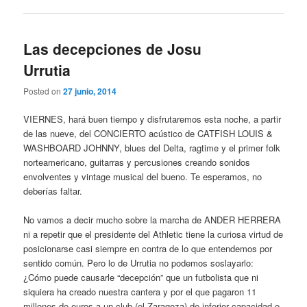
Las decepciones de Josu
Urrutia
Posted on
27 junio, 2014
VIERNES, hará buen tiempo y disfrutaremos esta noche, a partir
de las nueve, del CONCIERTO acústico de CATFISH LOUIS &
WASHBOARD JOHNNY, blues del Delta, ragtime y el primer folk
norteamericano, guitarras y percusiones creando sonidos
envolventes y vintage musical del bueno. Te esperamos, no
deberías faltar.
No vamos a decir mucho sobre la marcha de ANDER HERRERA
ni a repetir que el presidente del Athletic tiene la curiosa virtud de
posicionarse casi siempre en contra de lo que entendemos por
sentido común. Pero lo de Urrutia no podemos soslayarlo:
¿Cómo puede causarle “decepción” que un futbolista que ni
siquiera ha creado nuestra cantera y por el que pagaron 11
millones de euros a un club (el Zaragoza) de inferior capacidad e