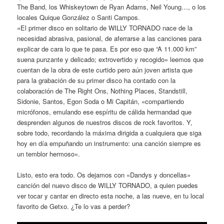
The Band, los Whiskeytown de Ryan Adams, Neil Young…, o los
locales Quique González o Santi Campos.
«El primer disco en solitario de WILLY TORNADO nace de la
necesidad abrasiva, pasional, de aferrarse a las canciones para
explicar de cara lo que te pasa. Es por eso que “A 11.000 km”
suena punzante y delicado; extrovertido y recogido» leemos que
cuentan de la obra de este curtido pero aún joven artista que
para la grabación de su primer disco ha contado con la
colaboración de The Right Ons, Nothing Places, Standstill,
Sidonie, Santos, Egon Soda o Mi Capitán, «compartiendo
micrófonos, emulando ese espíritu de cálida hermandad que
desprenden algunos de nuestros discos de rock favoritos. Y,
sobre todo, recordando la máxima dirigida a cualquiera que siga
hoy en día empuñando un instrumento: una canción siempre es
un temblor hermoso».
Listo, esto era todo. Os dejamos con «Dandys y doncellas»
canción del nuevo disco de WILLY TORNADO, a quien puedes
ver tocar y cantar en directo esta noche, a las nueve, en tu local
favorito de Getxo. ¿Te lo vas a perder?