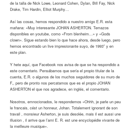
de la talla de Nick Lowe, Leonard Cohen, Dylan, Bill Fay, Nick
Drake, Tim Hardin, Elliot Murphy…
Así las cosas, hemos respondido a nuestro amigo E.R. esta
mañana: «Muy interesante JOHAN ASHERTON. Temazos
disponibles en youtube, como «From blenheim…» y «Gods
clown». Sigue estando bien lo que hace ahora, desde luego, pero
hemos encontrado un live impresionante suyo, de 1993″ y en
este plan.
Y hete aquí, que Facebook nos avisa de que se ha respondido a
este comentario. Pensábamos que sería el propio titular de la
cuenta, E.R. o algunos de los muchos seguidores de su muro de
F,, pero de pronto nos percatamos que es el propio JOHAN
ASHERTON el que nos agradece, en inglés, el comentario.
Nosotros, emnocionados, le respondemos «Ohhh, je parle un peu
le francais, cést un honneur, Johan. Totalement ignorant de son
travail , monsieur Asherton, je suis desolée, mais il est aussi une
illusion , il arrive que l’ami E. R. est une encyclopédie vivante de
la meilleure musique».