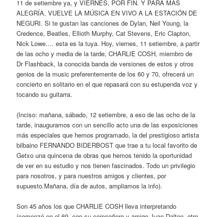
11 de setiembre ya, y VIERNES, POR FIN. Y PARA MÁS
ALEGRÍA, VUELVE LA MÚSICA EN VIVO A LA ESTACIÓN DE
NEGURI. Si te gustan las canciones de Dylan, Neil Young, la
Credence, Beatles, Ellioth Murphy, Cat Stevens, Eric Clapton,
Nick Lowe…. esta es la tuya. Hoy, viernes, 11 setiembre, a partir
de las ocho y media de la tarde, CHARLIE COSH, miembro de
Dr Flashback, la conocida banda de versiones de estos y otros
genios de la music preferentemente de los 60 y 70, ofrecerá un
concierto en solitario en el que repasará con su estupenda voz y
tocando su guitarra.
(Inciso: mañana, sábado, 12 setiembre, a eso de las ocho de la
tarde, inauguramos con un sencillo acto una de las exposiciones
más especiales que hemos programado, la del prestigioso artista
bilbaino FERNANDO BIDERBOST que trae a tu local favorito de
Getxo una quincena de obras que hemos tenido la oportunidad
de ver en su estudio y nos tienen fascinados. Todo un privilegio
para nosotros, y para nuestros amigos y clientes, por
supuesto.Mañana, día de autos, ampliamos la info).
Son 45 años los que CHARLIE COSH lleva interpretando
(comenzó en el 69, con su compañero y amigo Juan Dalton, otro