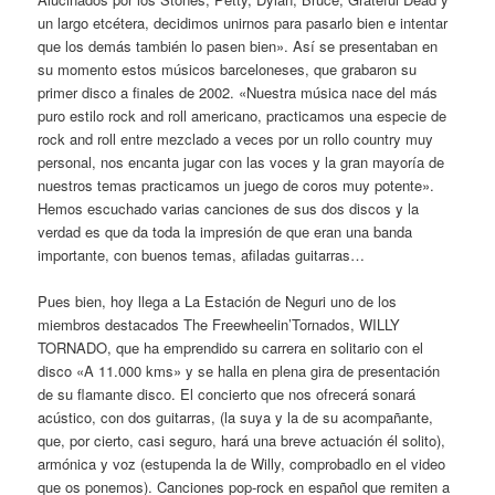
un largo etcétera, decidimos unirnos para pasarlo bien e intentar
que los demás también lo pasen bien». Así se presentaban en
su momento estos músicos barceloneses, que grabaron su
primer disco a finales de 2002. «Nuestra música nace del más
puro estilo rock and roll americano, practicamos una especie de
rock and roll entre mezclado a veces por un rollo country muy
personal, nos encanta jugar con las voces y la gran mayoría de
nuestros temas practicamos un juego de coros muy potente».
Hemos escuchado varias canciones de sus dos discos y la
verdad es que da toda la impresión de que eran una banda
importante, con buenos temas, afiladas guitarras…
Pues bien, hoy llega a La Estación de Neguri uno de los
miembros destacados The Freewheelin’Tornados, WILLY
TORNADO, que ha emprendido su carrera en solitario con el
disco «A 11.000 kms» y se halla en plena gira de presentación
de su flamante disco. El concierto que nos ofrecerá sonará
acústico, con dos guitarras, (la suya y la de su acompañante,
que, por cierto, casi seguro, hará una breve actuación él solito),
armónica y voz (estupenda la de Willy, comprobadlo en el video
que os ponemos). Canciones pop-rock en español que remiten a