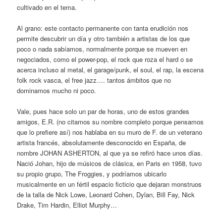
cultivado en el tema.
Al grano: este contacto permanente con tanta erudición nos
permite descubrir un día y otro también a artistas de los que
poco o nada sabíamos, normalmente porque se mueven en
negociados, como el power-pop, el rock que roza el hard o se
acerca incluso al metal, el garage/punk, el soul, el rap, la escena
folk rock vasca, el free jazz…. tantos ámbitos que no
dominamos mucho ni poco.
Vale, pues hace solo un par de horas, uno de estos grandes
amigos, E.R. (no citamos su nombre completo porque pensamos
que lo prefiere así) nos hablaba en su muro de F. de un veterano
artista francés, absolutamente desconocido en España, de
nombre JOHAN ASHERTON, al que ya se refiró hace unos días.
Nació Johan, hijo de músicos de clásica, en Paris en 1958, tuvo
su propio grupo, The Froggies, y podríamos ubicarlo
musicalmente en un fértil espacio ficticio que dejaran monstruos
de la talla de Nick Lowe, Leonard Cohen, Dylan, Bill Fay, Nick
Drake, Tim Hardin, Elliot Murphy…