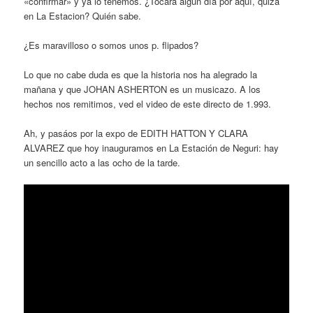
«confirmar» y ya lo tenemos. ¿Tocará algún día por aquí, quizá
en La Estacion? Quién sabe.
¿Es maravilloso o somos unos p. flipados?
Lo que no cabe duda es que la historia nos ha alegrado la
mañana y que JOHAN ASHERTON es un musicazo. A los
hechos nos remitimos, ved el video de este directo de 1.993.
Ah, y pasáos por la expo de EDITH HATTON Y CLARA
ALVAREZ que hoy inauguramos en La Estación de Neguri: hay
un sencillo acto a las ocho de la tarde.