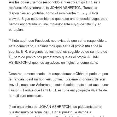
Así las cosas, hemos respondido a nuestro amigo E.R. esta
mañana: «Muy interesante JOHAN ASHERTON. Temazos
disponibles en youtube, como «From blenheim…» y «Gods
clown». Sigue estando bien lo que hace ahora, desde luego, pero
hemos encontrado un live impresionante suyo, de 1993″ y en
este plan.
Y hete aquí, que Facebook nos avisa de que se ha respondido a
este comentario. Pensábamos que sería el propio titular de la
cuenta, E.R. o algunos de los muchos seguidores de su muro de
F,, pero de pronto nos percatamos que es el propio JOHAN
ASHERTON el que nos agradece, en inglés, el comentario.
Nosotros, emnocionados, le respondemos «Ohhh, je parle un peu
le francais, cést un honneur, Johan. Totalement ignorant de son
travail , monsieur Asherton, je suis desolée, mais il est aussi une
illusion , il arrive que l’ami E. R. est une encyclopédie vivante de
la meilleure musique».
Y en unos minutos, JOHAN ASHERTON nos pide amistad en
nuestro muro personal de F. Por supuesto, le damos a