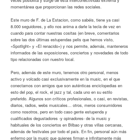
veces posibilita y surge de esta interconectividad extrema y
momentánea que proporcionan las redes sociales.
Este muro de F. de La Estacion, como sabéis, tiene ya casi
8.000 seguidores, y ello nos anima a darle la tecla de vez en
cuando para contar nuestras cositas (en breve, comentarios
sobre las dos últimas estupendas pelis que hemos visto,
«Spotlight» y «El renacido») y nos permite, además, manteneros
informados de las exposiciones, conciertos y novedades de todo
tipo relacionadas con nuestro local.
Pero, además de este muro, tenemos otro personal, menos
activo y volcado casi exclusivamente en la music, en el que
conectamos con amigos que son auténticas enciclopedias en
esto del pop, el rock, el jazz y tal, cada uno en su estilo
preferido. Algunos son críticos profesionales, o casi, en revistas,
diarios, radios, webs musicales… otros, meros consumidores
como nosotros, pero en todo caso gente estupenda y
cualificados degustadores -y opinadores- de la music y
habituales de los conciertos en Bilbao y otras villas cercanas,
además de festivales por todo el país. En fin, personal aún más
enfermo por la music que quienes firman e infinitamente más