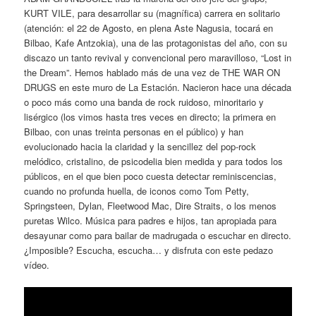
KURT VILE, para desarrollar su (magnífica) carrera en solitario
(atención: el 22 de Agosto, en plena Aste Nagusia, tocará en
Bilbao, Kafe Antzokia), una de las protagonistas del año, con su
discazo un tanto revival y convencional pero maravilloso, “Lost in
the Dream”. Hemos hablado más de una vez de THE WAR ON
DRUGS en este muro de La Estación. Nacieron hace una década
o poco más como una banda de rock ruidoso, minoritario y
lisérgico (los vimos hasta tres veces en directo; la primera en
Bilbao, con unas treinta personas en el público) y han
evolucionado hacia la claridad y la sencillez del pop-rock
melódico, cristalino, de psicodelia bien medida y para todos los
públicos, en el que bien poco cuesta detectar reminiscencias,
cuando no profunda huella, de iconos como Tom Petty,
Springsteen, Dylan, Fleetwood Mac, Dire Straits, o los menos
puretas Wilco. Música para padres e hijos, tan apropiada para
desayunar como para bailar de madrugada o escuchar en directo.
¿Imposible? Escucha, escucha… y disfruta con este pedazo
vídeo.