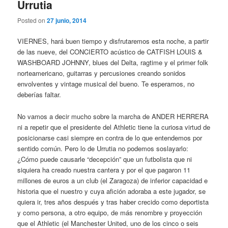
Urrutia
Posted on
27 junio, 2014
VIERNES, hará buen tiempo y disfrutaremos esta noche, a partir
de las nueve, del CONCIERTO acústico de CATFISH LOUIS &
WASHBOARD JOHNNY, blues del Delta, ragtime y el primer folk
norteamericano, guitarras y percusiones creando sonidos
envolventes y vintage musical del bueno. Te esperamos, no
deberías faltar.
No vamos a decir mucho sobre la marcha de ANDER HERRERA
ni a repetir que el presidente del Athletic tiene la curiosa virtud de
posicionarse casi siempre en contra de lo que entendemos por
sentido común. Pero lo de Urrutia no podemos soslayarlo:
¿Cómo puede causarle “decepción” que un futbolista que ni
siquiera ha creado nuestra cantera y por el que pagaron 11
millones de euros a un club (el Zaragoza) de inferior capacidad e
historia que el nuestro y cuya afición adoraba a este jugador, se
quiera ir, tres años después y tras haber crecido como deportista
y como persona, a otro equipo, de más renombre y proyección
que el Athletic (el Manchester United, uno de los cinco o seis