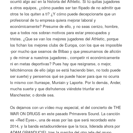
ocurrió algo así en la historia del Athletic. Si tú quitas jugadores
a otros equipos, ¿cómo puedes ser tan flipado de no admitir que
otros te los quiten a ti? ¿Y cómo puede decepcionarte que un
profesional de tu empresa quiera mejorar laboral y
económicamente? Presume de ello, y no seas cenizo, hombre,
que a todos nos sobran motivos para estar preocupados y
tristes. ¿Que se van los mejores jugadores del Athletic, porque
los fichan los mejores clubs de Europa, con los que es imposible
-por mucho que seamos de Bilbao y que presumamos de afición
y de mimar a nuestros jugadores-, competir ni económicamente
ni en metas deportivas? Pues hay que resignarse, o mejor,
felicitémonos de ello (algo se está haciendo bien, no todo puede
ser suerte) y pensemos qué se puede hacer para que no ocurra
lo mismo con Iturraspe, Muniain y Laporte. Por lo demás, Ander,
mucha suerte y que disfrutemos viéndote triunfar en el
Manchester, o donde sea.
Os dejamos con un vídeo muy especial, el del concierto de THE
WAR ON DRUGS en este pasado Primavera Sound. La canción
es «Red Eyes», una de esas por las que será recordado este
2014, y la banda estadounidense que la toca, liderada ahora por
ADAM GRANDUCIEL tras la marcha del otro jefe del grupo,