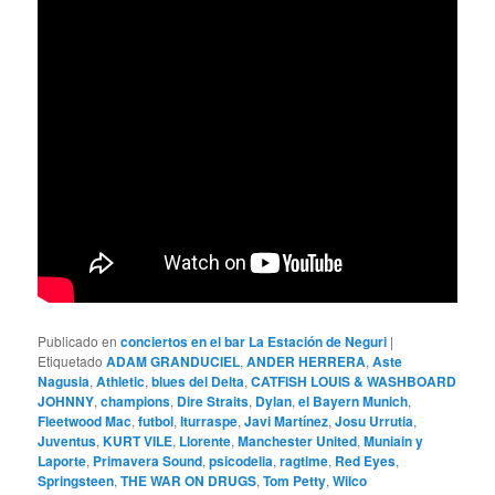
Publicado en
conciertos en el bar La Estación de Neguri
|
Etiquetado
ADAM GRANDUCIEL
,
ANDER HERRERA
,
Aste
Nagusia
,
Athletic
,
blues del Delta
,
CATFISH LOUIS & WASHBOARD
JOHNNY
,
champions
,
Dire Straits
,
Dylan
,
el Bayern Munich
,
Fleetwood Mac
,
futbol
,
Iturraspe
,
Javi Martínez
,
Josu Urrutia
,
Juventus
,
KURT VILE
,
Llorente
,
Manchester United
,
Muniain y
Laporte
,
Primavera Sound
,
psicodelia
,
ragtime
,
Red Eyes
,
Springsteen
,
THE WAR ON DRUGS
,
Tom Petty
,
Wilco