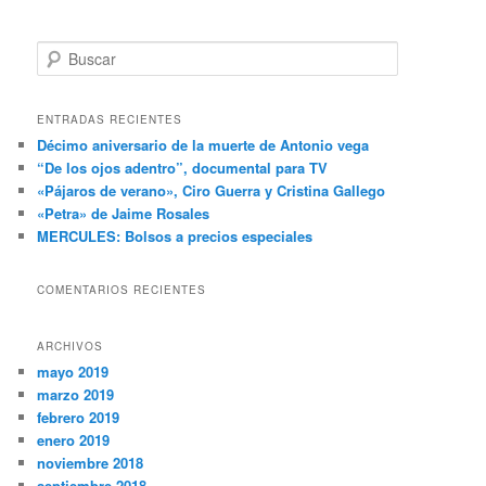
B
u
s
c
ENTRADAS RECIENTES
a
Décimo aniversario de la muerte de Antonio vega
r
“De los ojos adentro”, documental para TV
«Pájaros de verano», Ciro Guerra y Cristina Gallego
«Petra» de Jaime Rosales
MERCULES: Bolsos a precios especiales
COMENTARIOS RECIENTES
ARCHIVOS
mayo 2019
marzo 2019
febrero 2019
enero 2019
noviembre 2018
septiembre 2018