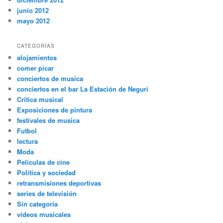
junio 2012
mayo 2012
CATEGORÍAS
alojamientos
comer picar
conciertos de musica
conciertos en el bar La Estación de Neguri
Crítica musical
Exposiciones de pintura
festivales de musica
Futbol
lectura
Moda
Películas de cine
Política y sociedad
retransmisiones deportivas
series de televisión
Sin categoría
vídeos musicales