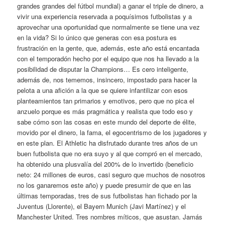
grandes grandes del fútbol mundial) a ganar el triple de dinero, a
vivir una experiencia reservada a poquísimos futbolistas y a
aprovechar una oportunidad que normalmente se tiene una vez
en la vida? Si lo único que generas con esa postura es
frustración en la gente, que, además, este año está encantada
con el temporadón hecho por el equipo que nos ha llevado a la
posibilidad de disputar la Champions… Es cero inteligente,
además de, nos tememos, insincero, impostado para hacer la
pelota a una afición a la que se quiere infantilizar con esos
planteamientos tan primarios y emotivos, pero que no pica el
anzuelo porque es más pragmática y realista que todo eso y
sabe cómo son las cosas en este mundo del deporte de élite,
movido por el dinero, la fama, el egocentrismo de los jugadores y
en este plan. El Athletic ha disfrutado durante tres años de un
buen futbolista que no era suyo y al que compró en el mercado,
ha obtenido una plusvalía del 200% de lo invertido (beneficio
neto: 24 millones de euros, casi seguro que muchos de nosotros
no los ganaremos este año) y puede presumir de que en las
últimas temporadas, tres de sus futbolistas han fichado por la
Juventus (Llorente), el Bayern Munich (Javi Martínez) y el
Manchester United. Tres nombres míticos, que asustan. Jamás