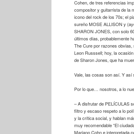
Cohen, de tres referencias imp
compositor y guitarrista de l
icono del rock de los 70s; el 
sureño MOSE ALLISON y (ayer 
SHARON JONES, con solo 60 añ
últimos días, probablemente 
The Cure por razones obvias, 
Leon Russsell; hoy, la ocasión
de Sharon Jones, que ha muert
Vale, las cosas son así. Y así 
Por lo que… nosotros, a lo nue
– A disfrutar de PELÍCULAS s
filtro y escaso respeto a lo po
y la crítica social, y hablan 
muy recomendable “El ciudadan
Mariano Cohn e interpretada co