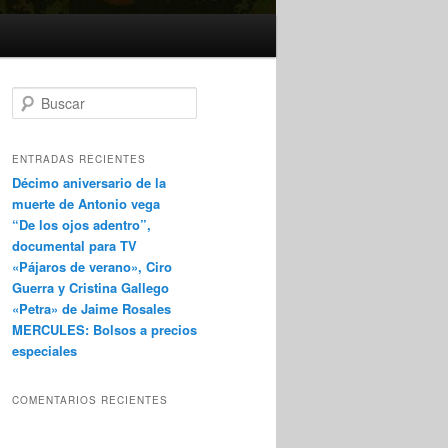
B
u
s
c
ENTRADAS RECIENTES
a
Décimo aniversario de la
r
muerte de Antonio vega
“De los ojos adentro”,
documental para TV
«Pájaros de verano», Ciro
Guerra y Cristina Gallego
«Petra» de Jaime Rosales
MERCULES: Bolsos a precios
especiales
COMENTARIOS RECIENTES