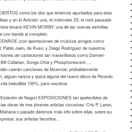
NCIERTOS como los dos que tenemos apuntados para esta
ao y en el Antzoki: una, el miércoles 23, el rock pausado
tarrista texano KEVIN MORBY, una de las nuevas estrellas
ne con banda al completo.
, MCENROE (con aportaciones de músicos amigos como
Pablo Jaén, de Ruso; y Diego Rodríguez de nuestros
rsiones de cantautores tan maravillosos como Damien
 Bill Callahan, Songs:Ohia y Phosphorescent…,
bién caerán canciones de Mcenroe, probablemente
h, alguan rareza y quizá alguna del nuevo disco de Ricardo
ita ineludible 100%, para nosotros.
a Estación de Neguri EXPOSICIONES tan apetecibles de
las obras de tres jóvenes artistas vizcaínas: Cris P. Lareo,
 Mañana o pasado daremos más info sobre ellas, sobre su
xpresar, sus artistas favoritos…