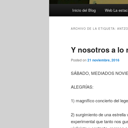
Menú
Inicio del Blog
Web La estaci
principal
ARCHIVO DE LA ETIQUETA:
ANTZO
Y nosotros a lo
Posted on
21 noviembre, 2016
SÁBADO, MEDIADOS NOVIE
ALEGRÍAS:
1) magnífico concierto del l
2) surgimiento de una estrella
experimental que tanto nos g