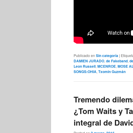
Publicado en
Sin categoría
|
Etique
DAMIEN JURADO
,
de Fakeband
,
d
Leon Russell
,
MCENROE
,
MOSE A
SONGS:OHIA
,
Txomin Guzmán
Tremendo dilema
¿Tom Waits y Tal
integral de Dav
Posted on