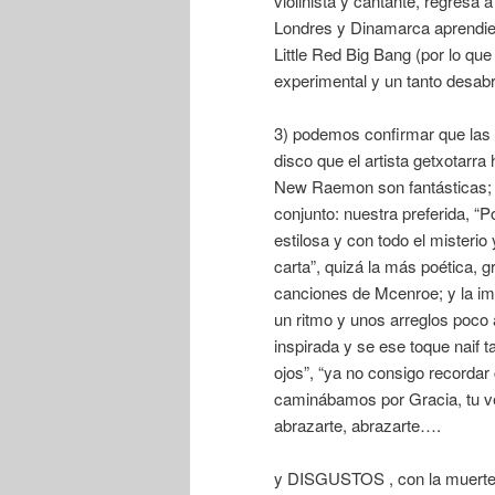
violinista y cantante, regresa
Londres y Dinamarca aprendien
Little Red Big Bang (por lo qu
experimental y un tanto desabri
3) podemos confirmar que l
disco que el artista getxotarr
New Raemon son fantásticas; 
conjunto: nuestra preferida, “P
estilosa y con todo el misteri
carta”, quizá la más poética, 
canciones de Mcenroe; y la im
un ritmo y unos arreglos poco 
inspirada y se ese toque naif ta
ojos”, “ya no consigo recordar 
caminábamos por Gracia, tu v
abrazarte, abrazarte….
y DISGUSTOS , con la muerte, 