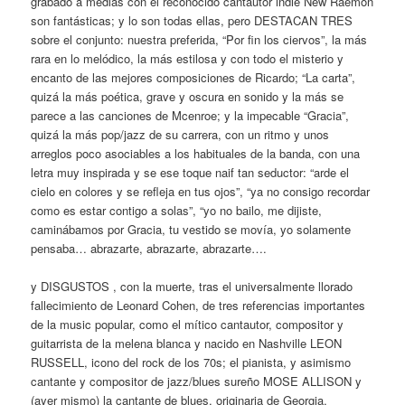
grabado a medias con el reconocido cantautor indie New Raemon
son fantásticas; y lo son todas ellas, pero DESTACAN TRES
sobre el conjunto: nuestra preferida, “Por fin los ciervos”, la más
rara en lo melódico, la más estilosa y con todo el misterio y
encanto de las mejores composiciones de Ricardo; “La carta”,
quizá la más poética, grave y oscura en sonido y la más se
parece a las canciones de Mcenroe; y la impecable “Gracia”,
quizá la más pop/jazz de su carrera, con un ritmo y unos
arreglos poco asociables a los habituales de la banda, con una
letra muy inspirada y se ese toque naif tan seductor: “arde el
cielo en colores y se refleja en tus ojos”, “ya no consigo recordar
como es estar contigo a solas”, “yo no bailo, me dijiste,
caminábamos por Gracia, tu vestido se movía, yo solamente
pensaba… abrazarte, abrazarte, abrazarte….
y DISGUSTOS , con la muerte, tras el universalmente llorado
fallecimiento de Leonard Cohen, de tres referencias importantes
de la music popular, como el mítico cantautor, compositor y
guitarrista de la melena blanca y nacido en Nashville LEON
RUSSELL, icono del rock de los 70s; el pianista, y asimismo
cantante y compositor de jazz/blues sureño MOSE ALLISON y
(ayer mismo) la cantante de blues, originaria de Georgia,