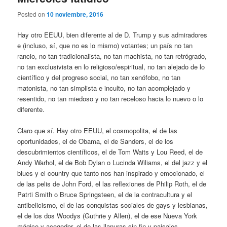
Posted on
10 noviembre, 2016
Hay otro EEUU, bien diferente al de D. Trump y sus admiradores
e (incluso, sí, que no es lo mismo) votantes; un país no tan
rancio, no tan tradicionalista, no tan machista, no tan retrógrado,
no tan exclusivista en lo religioso/espiritual, no tan alejado de lo
científico y del progreso social, no tan xenófobo, no tan
matonista, no tan simplista e inculto, no tan acomplejado y
resentido, no tan miedoso y no tan receloso hacia lo nuevo o lo
diferente.
Claro que sí. Hay otro EEUU, el cosmopolita, el de las
oportunidades, el de Obama, el de Sanders, el de los
descubrimientos científicos, el de Tom Waits y Lou Reed, el de
Andy Warhol, el de Bob Dylan o Lucinda Wiliams, el del jazz y el
blues y el country que tanto nos han inspirado y emocionado, el
de las pelis de John Ford, el las reflexiones de Philip Roth, el de
Patrti Smith o Bruce Springsteen, el de la contracultura y el
antibelicismo, el de las conquistas sociales de gays y lesbianas,
el de los dos Woodys (Guthrie y Allen), el de ese Nueva York
mágico y acogedor, el de las llanuras sin fin y paisajes