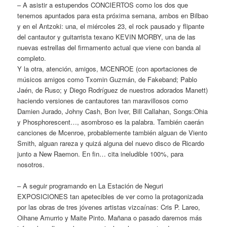
– A asistir a estupendos CONCIERTOS como los dos que
tenemos apuntados para esta próxima semana, ambos en Bilbao
y en el Antzoki: una, el miércoles 23, el rock pausado y flipante
del cantautor y guitarrista texano KEVIN MORBY, una de las
nuevas estrellas del firmamento actual que viene con banda al
completo.
Y la otra, atención, amigos, MCENROE (con aportaciones de
músicos amigos como Txomin Guzmán, de Fakeband; Pablo
Jaén, de Ruso; y Diego Rodríguez de nuestros adorados Manett)
haciendo versiones de cantautores tan maravillosos como
Damien Jurado, Johny Cash, Bon Iver, Bill Callahan, Songs:Ohia
y Phosphorescent…, asombroso es la palabra. También caerán
canciones de Mcenroe, probablemente también alguan de Viento
Smith, alguan rareza y quizá alguna del nuevo disco de Ricardo
junto a New Raemon. En fin… cita ineludible 100%, para
nosotros.
– A seguir programando en La Estación de Neguri
EXPOSICIONES tan apetecibles de ver como la protagonizada
por las obras de tres jóvenes artistas vizcaínas: Cris P. Lareo,
Oihane Amurrio y Maite Pinto. Mañana o pasado daremos más