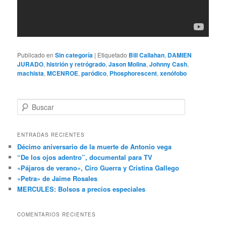
Publicado en
Sin categoría
|
Etiquetado
Bill Callahan
,
DAMIEN
JURADO
,
histrión y retrógrado
,
Jason Molina
,
Johnny Cash
,
machista
,
MCENROE
,
paródico
,
Phosphorescent
,
xenófobo
B
u
s
c
ENTRADAS RECIENTES
a
Décimo aniversario de la muerte de Antonio vega
r
“De los ojos adentro”, documental para TV
«Pájaros de verano», Ciro Guerra y Cristina Gallego
«Petra» de Jaime Rosales
MERCULES: Bolsos a precios especiales
COMENTARIOS RECIENTES