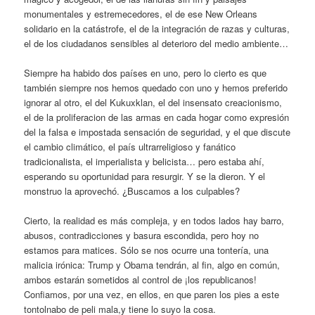
monumentales y estremecedores, el de ese New Orleans
solidario en la catástrofe, el de la integración de razas y culturas,
el de los ciudadanos sensibles al deterioro del medio ambiente…
Siempre ha habido dos países en uno, pero lo cierto es que
también siempre nos hemos quedado con uno y hemos preferido
ignorar al otro, el del Kukuxklan, el del insensato creacionismo,
el de la proliferacion de las armas en cada hogar como expresión
del la falsa e impostada sensación de seguridad, y el que discute
el cambio climático, el país ultrarreligioso y fanático
tradicionalista, el imperialista y belicista… pero estaba ahí,
esperando su oportunidad para resurgir. Y se la dieron. Y el
monstruo la aprovechó. ¿Buscamos a los culpables?
Cierto, la realidad es más compleja, y en todos lados hay barro,
abusos, contradicciones y basura escondida, pero hoy no
estamos para matices. Sólo se nos ocurre una tontería, una
malicia irónica: Trump y Obama tendrán, al fin, algo en común,
ambos estarán sometidos al control de ¡los republicanos!
Confiamos, por una vez, en ellos, en que paren los pies a este
tontolnabo de peli mala,y tiene lo suyo la cosa.