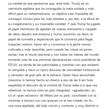
La verdad es que pensamos que, ante todo, Trump es un
narcisista ególatra que ha conseguido la meta soñada y más
difícil para un norteamericano, un objetivo casi imposible de
conseguir incluso para los más dotados y, por ello, a la altura de
su megalomanía y su insaciable vanidad. Y que Trump ha jugado
el papel histriónico de agitador de masas irreverente y cargado
de rabia, desafio anti-sistema y humor socarrón; es decir, el
papel de comedia y espectáculo que le convenía para llegar,
impactar, seducir, hacer reír y convencer a la gente menos
cultivada y más resentida, pero cuando las cosas se ponen
serias, tras el triunfo electoral y con todos los líderes del mundo
tomando nota de sus primeras declaraciones como presidente de
EEUU, se olvida de las patochadas y mentiras con que embarró
la campaña y hace un típico discurso de normalidad institucional
y sensatez de gran jefe de la barraca. Quien haya escuchado
(nosotros lo hemos hecho en directo a eso de las 9 am hora
española) el discurso de la victoria de Trump sabe a lo que nos
referimos: le hemos visto en plan integrador, «agradecido» (sí,
sí) al «gran esfuerzo» de Hillary por su país, conciliador con la
minorìas e incluso con con quienes no le han votado, en fin…
una cosa apañada, del todo común y corriente, y muy distinto a