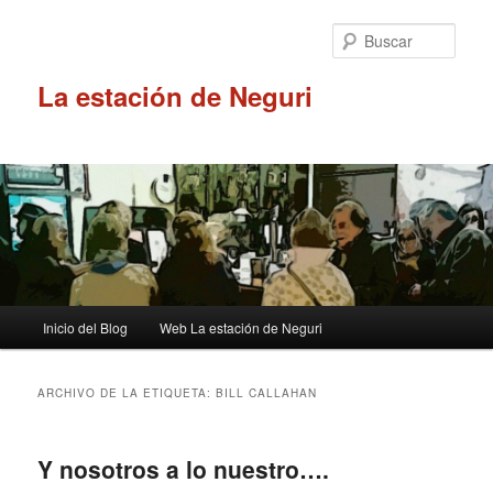
Ir
Ir
al
al
Busc
contenido
contenido
principal
secundario
La estación de Neguri
Menú
Inicio del Blog
Web La estación de Neguri
principal
ARCHIVO DE LA ETIQUETA:
BILL CALLAHAN
Y nosotros a lo nuestro….