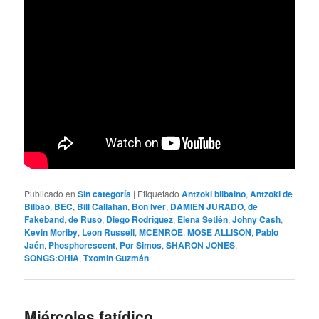
Publicado en
Sin categoría
|
Etiquetado
Antzoki bilbaino
,
Antzoki de
Bilbao
,
BEC
,
Bill Callahan
,
Bon Iver
,
DAMIEN JURADO
,
de
Fakeband
,
de Ruso
,
Diego Rodríguez
,
Elena Setién
,
Johny Cash
,
Kevin Moriby
,
Leon Russell
,
MCENROE
,
MOSE ALLISON
,
Pablo
Jaén
,
Phosphorescent
,
Por Simos
,
SHARON JONES
,
SONGS:OHIA
,
Txomin Guzmán
Miércoles fatídico