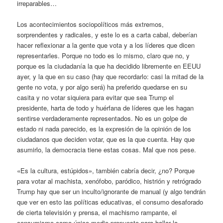
irreparables…
Los acontecimientos sociopolíticos más extremos,
sorprendentes y radicales, y este lo es a carta cabal, deberían
hacer reflexionar a la gente que vota y a los líderes que dicen
representarles. Porque no todo es lo mismo, claro que no, y
porque es la ciudadanía la que ha decidido libremente en EEUU
ayer, y la que en su caso (hay que recordarlo: casi la mitad de la
gente no vota, y por algo será) ha preferido quedarse en su
casita y no votar siquiera para evitar que sea Trump el
presidente, harta de todo y huérfana de líderes que les hagan
sentirse verdaderamente representados. No es un golpe de
estado ni nada parecido, es la expresión de la opinión de los
ciudadanos que deciden votar, que es la que cuenta. Hay que
asumirlo, la democracia tiene estas cosas. Mal que nos pese.
«Es la cultura, estúpidos», también cabría decir, ¿no? Porque
para votar al machista, xenófobo, paródico, histrión y retrógrado
Trump hay que ser un inculto/ignorante de manual (y algo tendrán
que ver en esto las políticas educativas, el consumo desaforado
de cierta televisión y prensa, el machismo rampante, el
consumismo como único medio propuesto para hallar la