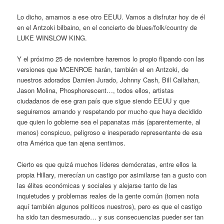
Lo dicho, amamos a ese otro EEUU. Vamos a disfrutar hoy de él
en el Antzoki bilbaino, en el concierto de blues/folk/country de
LUKE WINSLOW KING.
Y el próximo 25 de noviembre haremos lo propio flipando con las
versiones que MCENROE harán, también el en Antzoki, de
nuestros adorados Damien Jurado, Johnny Cash, Bill Callahan,
Jason Molina, Phosphorescent…, todos ellos, artistas
ciudadanos de ese gran país que sigue siendo EEUU y que
seguiremos amando y respetando por mucho que haya decidido
que quien lo gobierne sea el papanatas más (aparentemente, al
menos) conspicuo, peligroso e inesperado representante de esa
otra América que tan ajena sentimos.
Cierto es que quizá muchos líderes demócratas, entre ellos la
propia Hillary, merecían un castigo por asimilarse tan a gusto con
las élites económicas y sociales y alejarse tanto de las
inquietudes y problemas reales de la gente común (tomen nota
aquí también algunos politicos nuestros), pero es que el castigo
ha sido tan desmesurado… y sus consecuencias pueder ser tan