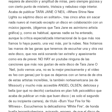
requiera de atención y amplitud de miras, pero siempre gozosa y
con cierto punto de misterio, tristeza y nebuloso viaje interior.
Acaba de publicar TARA JANE O´NEIL «Where Shine New
Lights su séptimo disco en solitario», tras cinco años sin sacar
nada nuevo al mercado excepto un disco en colaboración con un
músico japonés, (digamos que Tara Jane es asimismo artista
gráfica) y, como es habitual, apenas nadie se ha enterado,
aunque la crítica especializada internacional de la que más nos
fiamos lo haya puesto, una vez más, por la nubes. Nos frotamos
las manos de las ganas que tenemos de escuchar una y otra vez
este disco, que nos está sonando tan extraño y apasionante
como era de prever. NO HAY en youtube ninguna de las
canciones que más nos gustan de este disco de Tara Jane O
´Neil, (solo vemos una, no es la mejor precisamente y el video
es feo con ganas) por lo que os dejamos con un tema de de otra
de estas artistas increíbles, la también norteamericana (es de
Missouri) y mucho más accesible ANGEL OLSEN, deliciosa y
bella (por qué no decirlo) cantautora en plan folk psicodélico que
acaba de publicar un más que buen disco ( es solo el segundo
de su incipiente carrera), de título «Burn Your Fire for No
Witness». Escuchemos la delicadísima “White Fire”, de honda
huella leonardcoheniana, avisando, empero, de que el disco de