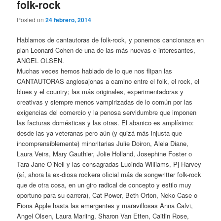
folk-rock
Posted on
24 febrero, 2014
Hablamos de cantautoras de folk-rock, y ponemos cancionaza en
plan Leonard Cohen de una de las más nuevas e interesantes,
ANGEL OLSEN.
Muchas veces hemos hablado de lo que nos flipan las
CANTAUTORAS anglosajonas a camino entre el folk, el rock, el
blues y el country; las más originales, experimentadoras y
creativas y siempre menos vampirizadas de lo común por las
exigencias del comercio y la penosa servidumbre que imponen
las facturas domésticas y las otras. El abanico es amplísimo:
desde las ya veteranas pero aún (y quizá más injusta que
incomprensiblemente) minoritarias Julie Doiron, Alela Diane,
Laura Veirs, Mary Gauthier, Jolie Holland, Josephine Foster o
Tara Jane O´Neil y las consagradas Lucinda Williams, Pj Harvey
(sí, ahora la ex-diosa rockera oficial más de songwritter folk-rock
que de otra cosa, en un giro radical de concepto y estilo muy
oportuno para su carrera), Cat Power, Beth Orton, Neko Case o
Fiona Apple hasta las emergentes y maravillosas Anna Calvi,
Angel Olsen, Laura Marling, Sharon Van Etten, Caitlin Rose,