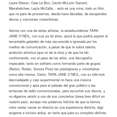
Laura Gibson, Cate Le Bon, Cecile McLorin Salvant,
Waxahatchee, Leyla McCalla… esto es una mina, todo un filón
que no para de proveernos, desde hace décadas, de estupendos
discos y canciones maravillosas.
Vamos con una de estas artistas, la estadounidense TARA
JANE O´NEIL, con sus ya 42 años, quizá la que podría aspirar al
lamentable galardón de más oscurecida e ignorada por los
medios de comunicación, a pesar de que le sobra talento,
ambición artística (que no de la otra) y de que ha ido
conformando, con el paso de los años, una discografía
impecable, tanto en solitario como formando parte de grupos
(Retsin, Rodan, Sonora Pine) tan prestigiosos y minoritarios
como ella misma. Cierto, TARA JANE O´NEIL, con su folk-rock
desmadejado y casi experimental no hace una música
convencional y apta para el paladar del gran público o las
emisoras de radio convencionales, pero escuchar sus discos, y
no digamos asistir a uno de sus conciertos (tarea bien difícil en
nuestro país, aunque nos podamos felicitar de que la hemos
visto varias veces en directo) es una experiencia distinta, algo
exigente e incluso ardua, en tanto que para su completo disfrute