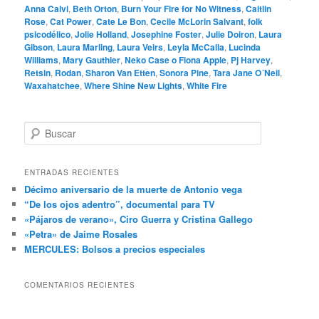
Anna Calvi
,
Beth Orton
,
Burn Your Fire for No Witness
,
Caitlin
Rose
,
Cat Power
,
Cate Le Bon
,
Cecile McLorin Salvant
,
folk
psicodélico
,
Jolie Holland
,
Josephine Foster
,
Julie Doiron
,
Laura
Gibson
,
Laura Marling
,
Laura Veirs
,
Leyla McCalla
,
Lucinda
Williams
,
Mary Gauthier
,
Neko Case o Fiona Apple
,
Pj Harvey
,
Retsin
,
Rodan
,
Sharon Van Etten
,
Sonora Pine
,
Tara Jane O´Neil
,
Waxahatchee
,
Where Shine New Lights
,
White Fire
B
u
s
c
ENTRADAS RECIENTES
a
Décimo aniversario de la muerte de Antonio vega
r
“De los ojos adentro”, documental para TV
«Pájaros de verano», Ciro Guerra y Cristina Gallego
«Petra» de Jaime Rosales
MERCULES: Bolsos a precios especiales
COMENTARIOS RECIENTES