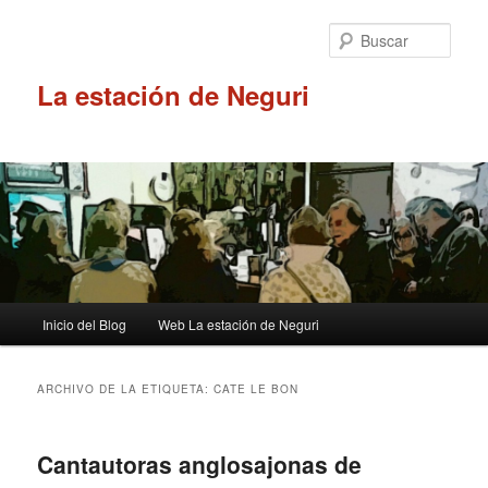
Ir
Ir
al
al
Busc
contenido
contenido
principal
secundario
La estación de Neguri
Menú
Inicio del Blog
Web La estación de Neguri
principal
ARCHIVO DE LA ETIQUETA:
CATE LE BON
Cantautoras anglosajonas de