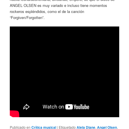
ANGEL OLSEN es muy variado e incluso tiene momentos
rockeros espléndidos, como el de la canción
“Forgiven/Forgotten”.
Publicado en
Crítica musical
|
Etiquetado
Alela Diane
,
Angel Olsen
,