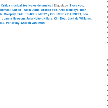
,
Crítica musical
,
festivales de musica
|
Etiquetado
“I love you
,
times I just sit”
,
Alela Diane
,
Arcade Fire
,
Artic Monkeys
,
BBK
lk
,
Coldplay
,
FATHER JOHN MISTY y COURTNEY BARNETT
,
Foo
s
,
Joanna Newsom
,
Julia Holter
,
Killers
,
Kim Deal
,
Lucinda Williams
,
IES
,
Pj Harvey
,
Sharon Van Etten