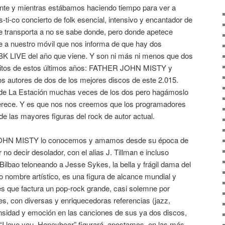
nte y mientras estábamos haciendo tiempo para ver a
s-ti-co concierto de folk esencial, intensivo y encantador de
te transporta a no se sabe donde, pero donde apetece
e a nuestro móvil que nos informa de que hay dos
BK LIVE del año que viene. Y son ni más ni menos que dos
oritos de estos últimos años: FATHER JOHN MISTY y
ores de dos de los mejores discos de este 2.015.
de La Estación muchas veces de los dos pero hagámoslo
merece. Y es que nos nos creemos que los programadores
de las mayores figuras del rock de autor actual.
OHN MISTY lo conocemos y amamos desde su época de
 no decir desolador, con el alias J. Tillman e incluso
Bilbao teloneando a Jesse Sykes, la bella y frágil dama del
o nombre artístico, es una figura de alcance mundial y
es que factura un pop-rock grande, casi solemne por
, con diversas y enriquecedoras referencias (jazz,
nsidad y emoción en las canciones de sus ya dos discos,
 “I love you, Honeybear” figurará, apostamos, en las más