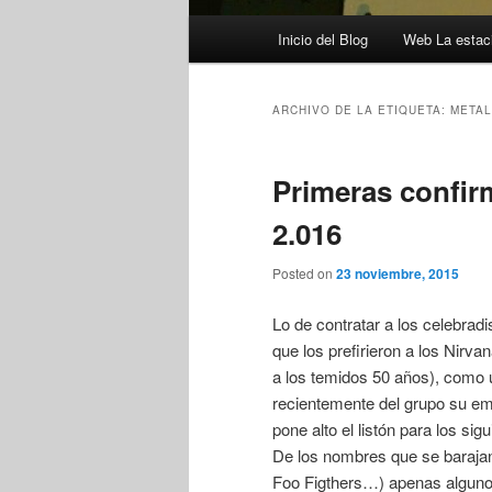
Menú
Inicio del Blog
Web La estaci
principal
ARCHIVO DE LA ETIQUETA:
METAL
Primeras confir
2.016
Posted on
23 noviembre, 2015
Lo de contratar a los celebradi
que los prefirieron a los Nirv
a los temidos 50 años), como 
recientemente del grupo su emb
pone alto el listón para los s
De los nombres que se barajan 
Foo Figthers…) apenas alguno 