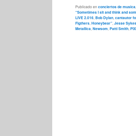
Publicado en
conciertos de musica
“Sometimes I sit and think and some
LIVE 2.016
,
Bob Dylan
,
cantautor fo
Figthers
,
Honeybear”
,
Jesse Syke
Metallica
,
Newsom
,
Patti Smith
,
PIX