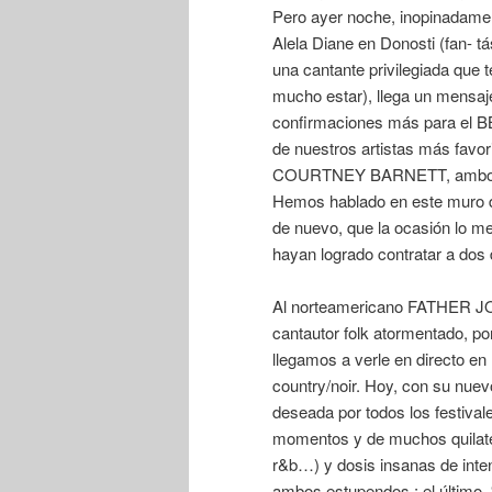
Pero ayer noche, inopinadame
Alela Diane en Donosti (fan- tá
una cantante privilegiada que 
mucho estar), llega un mensaj
confirmaciones más para el B
de nuestros artistas más fav
COURTNEY BARNETT, ambos aut
Hemos hablado en este muro 
de nuevo, que la ocasión lo 
hayan logrado contratar a dos 
Al norteamericano FATHER J
cantautor folk atormentado, por
llegamos a verle en directo en 
country/noir. Hoy, con su nuev
deseada por todos los festival
momentos y de muchos quilates
r&b…) y dosis insanas de inte
ambos estupendos ; el último,