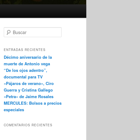
B
u
s
c
ENTRADAS RECIENTES
a
Décimo aniversario de la
r
muerte de Antonio vega
“De los ojos adentro”,
documental para TV
«Pájaros de verano», Ciro
Guerra y Cristina Gallego
«Petra» de Jaime Rosales
MERCULES: Bolsos a precios
especiales
COMENTARIOS RECIENTES