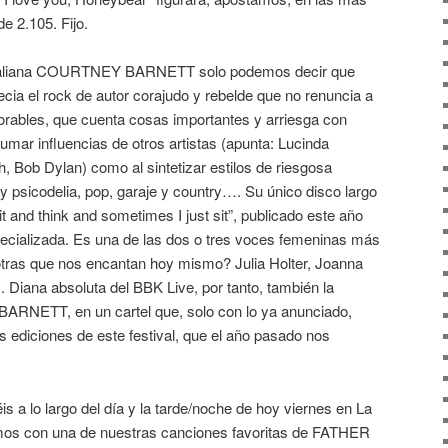
de 2.105. Fijo.
ustraliana COURTNEY BARNETT solo podemos decir que
cia el rock de autor corajudo y rebelde que no renuncia a
rables, que cuenta cosas importantes y arriesga con
 sumar influencias de otros artistas (apunta: Lucinda
h, Bob Dylan) como al sintetizar estilos de riesgosa
 y psicodelia, pop, garaje y country…. Su único disco largo
t and think and sometimes I just sit”, publicado este año
pecializada. Es una de las dos o tres voces femeninas más
tras que nos encantan hoy mismo? Julia Holter, Joanna
iana absoluta del BBK Live, por tanto, también la
RNETT, en un cartel que, solo con lo ya anunciado,
 ediciones de este festival, que el año pasado nos
s a lo largo del día y la tarde/noche de hoy viernes en La
amos con una de nuestras canciones favoritas de FATHER