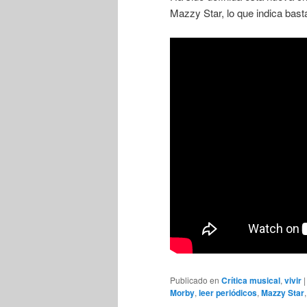
Mazzy Star, lo que indica basta
Publicado en
Crítica musical
,
vivir
Morby
,
leer periódicos
,
Mazzy Star