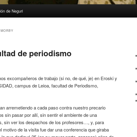
ón de Neguri
 MORBY
ultad de periodismo
os excompañeros de trabajo (si no, de qué, je) en Eroski y
DAD, campus de Leioa, facultad de Periodismo,
an arremetiendo a cada paso contra nuestro precario
s sin pasar por allí, sin sentir el ambiente de una
, sin ver los despachos de los profesores…, y, para
el motivo de la visita fue dar una conferencia que giraba
 a la que dediqué 25 (en su mayor parte, gozosos) años de