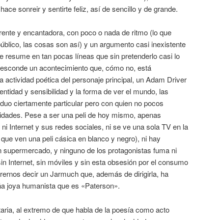
ace sonreir y sentirte feliz, así de sencillo y de grande.
nte y encantadora, con poco o nada de ritmo (lo que
blico, las cosas son así) y un argumento casi inexistente
se resume en tan pocas líneas que sin pretenderlo casi lo
 esconde un acontecimiento que, cómo no, está
a actividad poética del personaje principal, un Adam Driver
dentidad y sensibilidad y la forma de ver el mundo, las
viduo ciertamente particular pero con quien no pocos
idades. Pese a ser una peli de hoy mismo, apenas
 ni Internet y sus redes sociales, ni se ve una sola TV en la
 que ven una peli cásica en blanco y negro), ni hay
 supermercado, y ninguno de los protagonistas fuma ni
sin Internet, sin móviles y sin esta obsesión por el consumo
rernos decir un Jarmuch que, además de dirigirla, ha
eña joya humanista que es «Paterson».
aria, al extremo de que habla de la poesía como acto