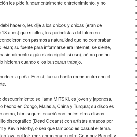
ión les pide fundamentalmente entretenimiento, y no
 debí hacerlo, les dije a los chicos y chicas (eran de
18 años) que si ellos, los periodistas del futuro no
reconocieron con pasmosa naturalidad que no compraban
s leían; su fuente para informarse era Internet; se siente,
asionalmente algún diario digital, si eso), cómo podían
lo hicieran cuando ellos buscaran trabajo.
ndo a la peña. Eso sí, fue un bonito reencuentro con el
nte.
 descubrimiento: se llama MITSKI, es joven y japonesa,
lo hecho en Congo, Malasia, China y Turquía; su disco es
o como, bien seguro, ocurrió con tantos otros discos
llo discográfico (Dead Oceans) con artistas amados por
 y Kevin Morby, o sea que tampoco es casual el tema.
ica joya del folk-rock como cruce entre Courtney Barnett y