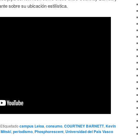
nte sobre su ubicación estilística.
|
Etiquetado
campus Leioa
,
consumo
,
COURTNEY BARNETT
,
Kevin
,
Mitski
,
periodismo
,
Phosphorescent
,
Universidad del País Vasco