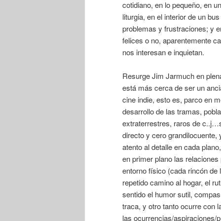
cotidiano, en lo pequeño, en un
liturgia, en el interior de un 
problemas y frustraciones; y e
felices o no, aparentemente ca
nos interesan e inquietan.
Resurge Jim Jarmuch en plena
está más cerca de ser un ancian
cine indie, esto es, parco en 
desarrollo de las tramas, pobl
extraterrestres, raros de c..j…
directo y cero grandilocuente,
atento al detalle en cada pla
en primer plano las relaciones
entorno físico (cada rincón de 
repetido camino al hogar, el ru
sentido el humor sutil, compasi
traca, y otro tanto ocurre con
las ocurrencias/aspiraciones/p