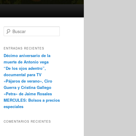
B
u
s
c
ENTRADAS RECIENTES
a
Décimo aniversario de la
r
muerte de Antonio vega
“De los ojos adentro”,
documental para TV
«Pájaros de verano», Ciro
Guerra y Cristina Gallego
«Petra» de Jaime Rosales
MERCULES: Bolsos a precios
especiales
COMENTARIOS RECIENTES