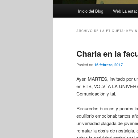
Menú
Inicio del Blog
Web La estaci
principal
ARCHIVO DE LA ETIQUETA:
KEVIN
Charla en la fac
Posted on
16 febrero, 2017
Ayer, MARTES, invitado por un
en ETB, VOLVÍ A LA UNIVERSI
Comunicación y tal.
Recuerdos buenos y peores ib
equilibrio emocional; tantos año
universidad plagada de jóvenes
rematar la dosis de nostalgia, 
sobre la actividad profesional