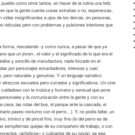
 pueblo como otros tantos, en hacer de la rutina una feliz
bus en que la gente cuenta cosas extrañas o no, esperanzas,
n vidas insignificantes a ojos de los demás, en personas,
si ridículas pero con problemas y pulsiones interiores que
 forma, rescatando -y como nunca, a pesar de que ya
o que un joven-, el valor y el significado de lo que era el
medios y sencillo de manufactura, nada forzado en el
adas por personajes encantadores, intensos y casi
s, pero naturales y genuinos. Y un lenguaje narrativo
 y atrezzos escuetos pero currados y significativos. Un cine
no, cuidadoso con la música y humano y sensual que pone
 personales y la comunicación entre la gente y con su
la casa, las rutas del bus, el parque ante la cascada, el
tinario paseo nocturno con el perro…). Y, no podía faltar, un
vo, irónico y de pincel fino, muy fino (lo del perro es de
 las sempiternas quejas de su compañero de trabajo, o con
royectos «artísticos» y culinarios de su novia); es ese