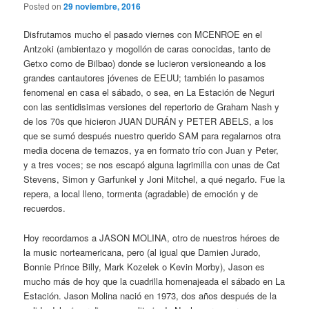
Posted on
29 noviembre, 2016
Disfrutamos mucho el pasado viernes con MCENROE en el
Antzoki (ambientazo y mogollón de caras conocidas, tanto de
Getxo como de Bilbao) donde se lucieron versioneando a los
grandes cantautores jóvenes de EEUU; también lo pasamos
fenomenal en casa el sábado, o sea, en La Estación de Neguri
con las sentidisimas versiones del repertorio de Graham Nash y
de los 70s que hicieron JUAN DURÁN y PETER ABELS, a los
que se sumó después nuestro querido SAM para regalarnos otra
media docena de temazos, ya en formato trío con Juan y Peter,
y a tres voces; se nos escapó alguna lagrimilla con unas de Cat
Stevens, Simon y Garfunkel y Joni Mitchel, a qué negarlo. Fue la
repera, a local lleno, tormenta (agradable) de emoción y de
recuerdos.
Hoy recordamos a JASON MOLINA, otro de nuestros héroes de
la music norteamericana, pero (al igual que Damien Jurado,
Bonnie Prince Billy, Mark Kozelek o Kevin Morby), Jason es
mucho más de hoy que la cuadrilla homenajeada el sábado en La
Estación. Jason Molina nació en 1973, dos años después de la