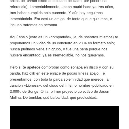
salida del primer disco en solitario de Nash, por poner una
referencia). Lamentablemente, Jason murió hace ya tres años,
tras haber cumplido solo cuarenta. Y aún hoy seguimos
lamentándolo. Era casi un amigo, de tanto que le quisimos, e
incluso tratamos en persona
Aquí abajo (esto es un «compartido», je, de nosotros mismos) te
proponemos un video de un concierto en 2004 en formato solo;
nunca pudimos verle sin grupo, y fue una pena porque nos
hubiera encantado; ya es irremediable, no nos quejemos.
Pero si te apetece comprobar cómo sonaba en disco y con su
banda, haz clik en este enlace de pocas líneas abajo. Te
presentamos, con toda la parca solemnidad que merece, la
canción «Lioness», del disco del mismo nombre -publicado en
2.000-, de Songs :Ohia, primer proyecto colectivo de Jason
Molina. De temblar, qué barbaridad, qué preciosidad..