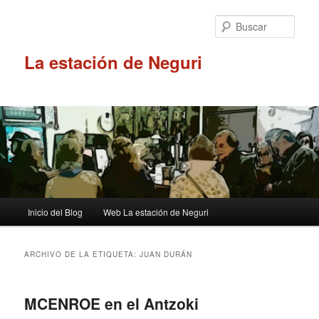
Ir
Ir
al
al
Busc
contenido
contenido
principal
secundario
La estación de Neguri
Menú
Inicio del Blog
Web La estación de Neguri
principal
ARCHIVO DE LA ETIQUETA:
JUAN DURÁN
MCENROE en el Antzoki