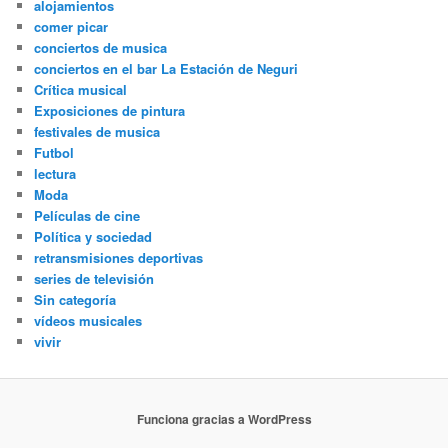
alojamientos
comer picar
conciertos de musica
conciertos en el bar La Estación de Neguri
Crítica musical
Exposiciones de pintura
festivales de musica
Futbol
lectura
Moda
Películas de cine
Política y sociedad
retransmisiones deportivas
series de televisión
Sin categoría
vídeos musicales
vivir
Funciona gracias a WordPress