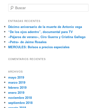
B
u
s
c
ENTRADAS RECIENTES
a
Décimo aniversario de la muerte de Antonio vega
r
“De los ojos adentro”, documental para TV
«Pájaros de verano», Ciro Guerra y Cristina Gallego
«Petra» de Jaime Rosales
MERCULES: Bolsos a precios especiales
COMENTARIOS RECIENTES
ARCHIVOS
mayo 2019
marzo 2019
febrero 2019
enero 2019
noviembre 2018
septiembre 2018
agosto 2018