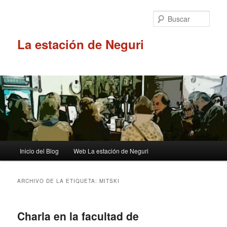
Ir
Ir
al
al
Busc
contenido
contenido
principal
secundario
La estación de Neguri
Menú
Inicio del Blog
Web La estación de Neguri
principal
ARCHIVO DE LA ETIQUETA:
MITSKI
Charla en la facultad de