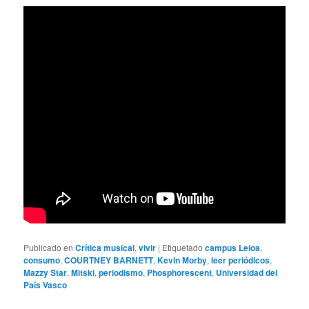
Publicado en
Crítica musical
,
vivir
|
Etiquetado
campus Leioa
,
consumo
,
COURTNEY BARNETT
,
Kevin Morby
,
leer periódicos
,
Mazzy Star
,
Mitski
,
periodismo
,
Phosphorescent
,
Universidad del
País Vasco