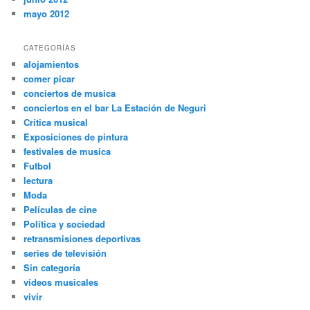
mayo 2012
CATEGORÍAS
alojamientos
comer picar
conciertos de musica
conciertos en el bar La Estación de Neguri
Crítica musical
Exposiciones de pintura
festivales de musica
Futbol
lectura
Moda
Películas de cine
Política y sociedad
retransmisiones deportivas
series de televisión
Sin categoría
vídeos musicales
vivir