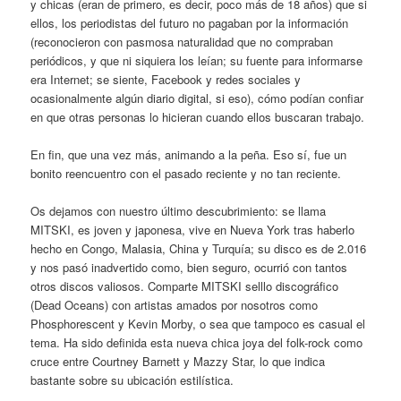
y chicas (eran de primero, es decir, poco más de 18 años) que si
ellos, los periodistas del futuro no pagaban por la información
(reconocieron con pasmosa naturalidad que no compraban
periódicos, y que ni siquiera los leían; su fuente para informarse
era Internet; se siente, Facebook y redes sociales y
ocasionalmente algún diario digital, si eso), cómo podían confiar
en que otras personas lo hicieran cuando ellos buscaran trabajo.
En fin, que una vez más, animando a la peña. Eso sí, fue un
bonito reencuentro con el pasado reciente y no tan reciente.
Os dejamos con nuestro último descubrimiento: se llama
MITSKI, es joven y japonesa, vive en Nueva York tras haberlo
hecho en Congo, Malasia, China y Turquía; su disco es de 2.016
y nos pasó inadvertido como, bien seguro, ocurrió con tantos
otros discos valiosos. Comparte MITSKI selllo discográfico
(Dead Oceans) con artistas amados por nosotros como
Phosphorescent y Kevin Morby, o sea que tampoco es casual el
tema. Ha sido definida esta nueva chica joya del folk-rock como
cruce entre Courtney Barnett y Mazzy Star, lo que indica
bastante sobre su ubicación estilística.