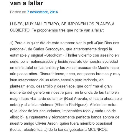
van a fallar
Posted on
7 noviembre, 2016
LUNES, MUY MAL TIEMPO, SE IMPONEN LOS PLANES A
CUBIERTO. Te proponemos tres que no te van a fallar:
1) Para cualquier día de esta semana: ver la peli «Que Dios nos
perdone», de Carlos Sorogoyen, que anteriormente dirigió la
estimable y original «Stockolm».Thriller violento con asesino en
serie, polis malencarados y lúcido reatrato de nuestra sociedad
en crisis total en las calles y las zonas oscuras de Madrid hace
aún pocos años. Discurrir tenso, seco, con pocas bromas y muy
bien interpretado de un relato sencillo pero redondo, en
planteamiento, desarrollo y desenlace, que confirma el gran
momento del género en nuestro país, en la onda de las también
magníficas «La tarde de la ira» (Raúl Arévalo, el hasta ahora solo
actor) y «La isla mínima» (Alberto Rodríguez). Alicientes extra:
a) la labor de los secundarios, impecables todo y cada uno de
ellos; b) la inquietante y técnicamente perfecta banda sonora de
nuestro amigo Olivier Arson, quien fuera miembro ocasional
(teclas, electrónica…) de la banda getxotarra MCENROE.