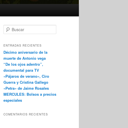
B
u
s
c
ENTRADAS RECIENTES
a
Décimo aniversario de la
r
muerte de Antonio vega
“De los ojos adentro”,
documental para TV
«Pájaros de verano», Ciro
Guerra y Cristina Gallego
«Petra» de Jaime Rosales
MERCULES: Bolsos a precios
especiales
COMENTARIOS RECIENTES