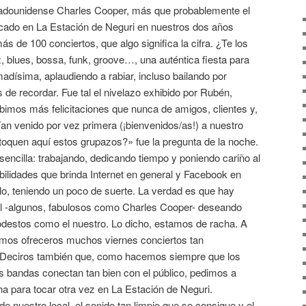
tadounidense Charles Cooper, más que probablemente el
ocado en La Estación de Neguri en nuestros dos años
s de 100 conciertos, que algo significa la cifra. ¿Te los
 blues, bossa, funk, groove…, una auténtica fiesta para
madísima, aplaudiendo a rabiar, incluso bailando por
de recordar. Fue tal el nivelazo exhibido por Rubén,
cibimos más felicitaciones que nunca de amigos, clientes y,
an venido por vez primera (¡bienvenidos/as!) a nuestro
oquen aquí estos grupazos?» fue la pregunta de la noche.
sencilla: trabajando, dedicando tiempo y poniendo cariño al
ilidades que brinda Internet en general y Facebook en
irlo, teniendo un poco de suerte. La verdad es que hay
 -algunos, fabulosos como Charles Cooper- deseando
modestos como el nuestro. Lo dicho, estamos de racha. A
demos ofreceros muchos viernes conciertos tan
. Deciros también que, como hacemos siempre que los
s bandas conectan tan bien con el público, pedimos a
 para tocar otra vez en La Estación de Neguri.
e nuestro local, el sonido tan limpio que se consigue y el