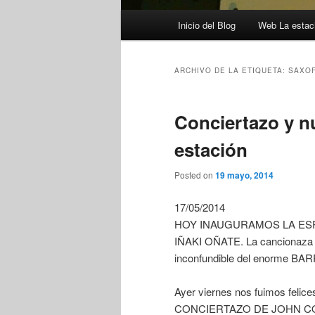
Menú
Inicio del Blog
Web La estaci
principal
ARCHIVO DE LA ETIQUETA:
SAXOF
Conciertazo y n
estación
Posted on
19 mayo, 2014
17/05/2014
HOY INAUGURAMOS LA ES
IÑAKI OÑATE. La cancionaza d
inconfundible del enorme BA
Ayer viernes nos fuimos felice
CONCIERTAZO DE JOHN COINT