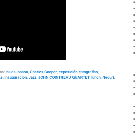
tado
blues
,
bossa
,
Charles Cooper
,
exposición
,
fotografías
,
te
,
inauguración
,
Jazz
,
JOHN COINTREAU QUARTET
,
lunch
,
Neguri
,