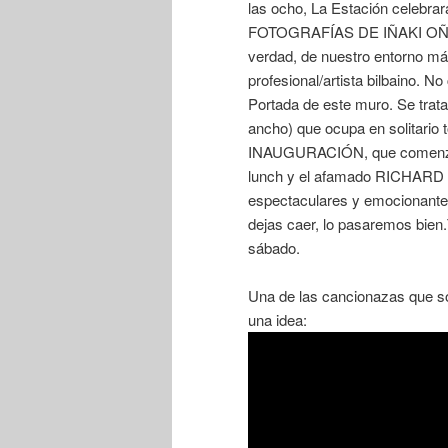
las ocho, La Estación cele
FOTOGRAFÍAS DE IÑAKI OÑATE
verdad, de nuestro entorno m
profesional/artista bilbaino. N
Portada de este muro. Se trat
ancho) que ocupa en solitario t
INAUGURACIÓN, que comenzará e
lunch y el afamado RICHARD 
espectaculares y emocionantes
dejas caer, lo pasaremos bien.
sábado.
Una de las cancionazas que so
una idea: