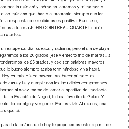
¡adoramos la música! y, cómo no, amamos y mimamos a
o a los músicos que, hasta el momento, siempre que les
n la respuesta que recibimos es positiva. Pues eso,
lveremos a tener a JOHN COINTREAU QUARTET sobre
an atentos.
un estupendo día, soleado y radiante, pero el día de playa
garemos a los 20 grados (ese vientecito frío de marras…)
rondaremos los 25 grados, y eso son palabras mayores:
, que lo bueno siempre acaba terminándose y ya habrá
 Hoy es más día de pasear, tras hacer primero los
as de casa y tal y cumplir con los ineludibles compromisos
arnos al solaz recreo de tomar el aperitivo del mediodía
 de La Estación de Neguri, tu local favorito de Getxo. Y
evento, tomar algo y ver gente. Eso es vivir. Al menos, una
aro que sí.
, para la tarde/noche de hoy te proponemos esto: a partir de