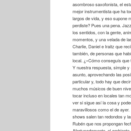
asombroso saxofonista, el es
mejor instrumentista que ha t
largos de vida, y eso supone má
perdiste? Pues una pena. Jazz,
los sentidos, con la gente, ani
momentos, y una velada de las 
Charlie, Daniel e Iraitz que re
también, de personas que habí
local. ¿»Cómo conseguís que t
Y nuestra respuesta, simple y 
asunto, aprovechando las posib
particular y, todo hay que dec
muchos músicos de buen nivel
tocar incluso en locales tan 
ver si sigue así la cosa y po
maravillosos como el de ayer
shows salen tan redondos y la
Rubén que nos propongan fecha
Afortunadamente, el ambiente d