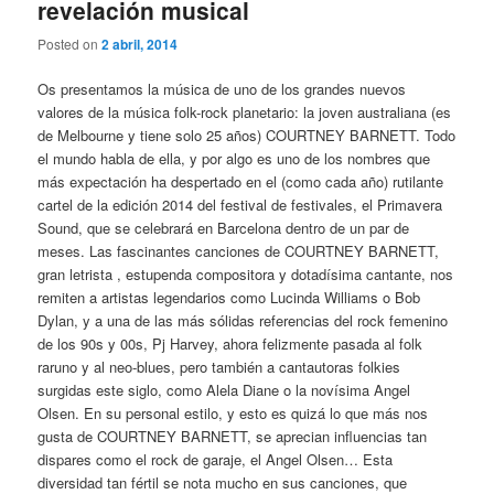
revelación musical
Posted on
2 abril, 2014
Os presentamos la música de uno de los grandes nuevos
valores de la música folk-rock planetario: la joven australiana (es
de Melbourne y tiene solo 25 años) COURTNEY BARNETT. Todo
el mundo habla de ella, y por algo es uno de los nombres que
más expectación ha despertado en el (como cada año) rutilante
cartel de la edición 2014 del festival de festivales, el Primavera
Sound, que se celebrará en Barcelona dentro de un par de
meses. Las fascinantes canciones de COURTNEY BARNETT,
gran letrista , estupenda compositora y dotadísima cantante, nos
remiten a artistas legendarios como Lucinda Williams o Bob
Dylan, y a una de las más sólidas referencias del rock femenino
de los 90s y 00s, Pj Harvey, ahora felizmente pasada al folk
raruno y al neo-blues, pero también a cantautoras folkies
surgidas este siglo, como Alela Diane o la novísima Angel
Olsen. En su personal estilo, y esto es quizá lo que más nos
gusta de COURTNEY BARNETT, se aprecian influencias tan
dispares como el rock de garaje, el Angel Olsen… Esta
diversidad tan fértil se nota mucho en sus canciones, que