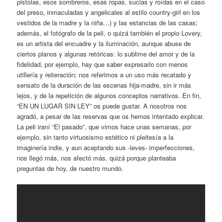
pistolas, esos sombreros, esas ropas, sucias y roídas en el caso
del preso, inmaculadas y angelicales al estilo country-girl en los
vestidos de la madre y la niña…) y las estancias de las casas;
además, el fotógrafo de la peli, o quizá también el propio Lovery,
es un artista del encuadre y la iluminación, aunque abuse de
ciertos planos y algunas retóricas: lo sublime del amor y de la
fidelidad, por ejemplo, hay que saber expresarlo con menos
utillería y reiteración; nos referimos a un uso más recatado y
sensato de la duración de las escenas hija-madre, sin ir más
lejos, y de la repetición de algunos conceptos narrativos. En fin,
“EN UN LUGAR SIN LEY” os puede gustar. A nosotros nos
agradó, a pesar de las reservas que os hemos intentado explicar.
La peli iraní “El pasado”, que vimos hace unas semanas, por
ejemplo, sin tanto virtuosismo estético ni pleitesía a la
imaginería indie, y aun aceptando sus -leves- imperfecciones,
nos llegó más, nos afectó más, quizá porque planteaba
preguntas de hoy, de nuestro mundo.