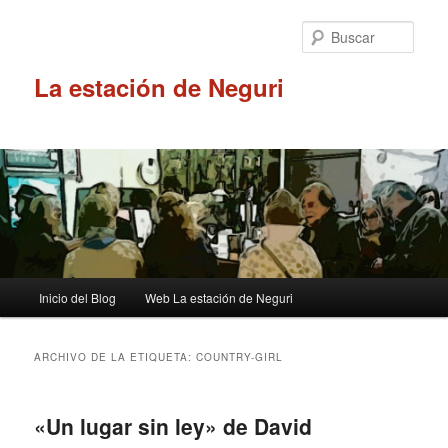
Ir
Ir
al
al
Busc
contenido
contenido
principal
secundario
La estación de Neguri
Menú
Inicio del Blog
Web La estación de Neguri
principal
ARCHIVO DE LA ETIQUETA:
COUNTRY-GIRL
«Un lugar sin ley» de David