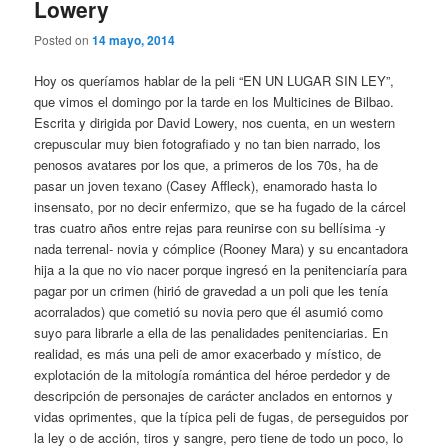
Lowery
Posted on
14 mayo, 2014
Hoy os queríamos hablar de la peli “EN UN LUGAR SIN LEY”,
que vimos el domingo por la tarde en los Multicines de Bilbao.
Escrita y dirigida por David Lowery, nos cuenta, en un western
crepuscular muy bien fotografiado y no tan bien narrado, los
penosos avatares por los que, a primeros de los 70s, ha de
pasar un joven texano (Casey Affleck), enamorado hasta lo
insensato, por no decir enfermizo, que se ha fugado de la cárcel
tras cuatro años entre rejas para reunirse con su bellísima -y
nada terrenal- novia y cómplice (Rooney Mara) y su encantadora
hija a la que no vio nacer porque ingresó en la penitenciaría para
pagar por un crimen (hirió de gravedad a un poli que les tenía
acorralados) que cometió su novia pero que él asumió como
suyo para librarle a ella de las penalidades penitenciarias. En
realidad, es más una peli de amor exacerbado y místico, de
explotación de la mitología romántica del héroe perdedor y de
descripción de personajes de carácter anclados en entornos y
vidas oprimentes, que la típica peli de fugas, de perseguidos por
la ley o de acción, tiros y sangre, pero tiene de todo un poco, lo