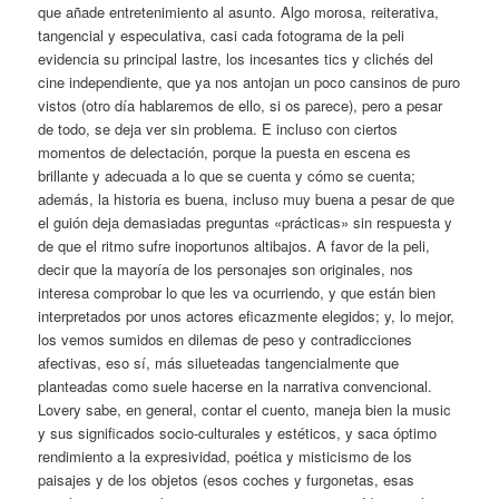
que añade entretenimiento al asunto. Algo morosa, reiterativa,
tangencial y especulativa, casi cada fotograma de la peli
evidencia su principal lastre, los incesantes tics y clichés del
cine independiente, que ya nos antojan un poco cansinos de puro
vistos (otro día hablaremos de ello, si os parece), pero a pesar
de todo, se deja ver sin problema. E incluso con ciertos
momentos de delectación, porque la puesta en escena es
brillante y adecuada a lo que se cuenta y cómo se cuenta;
además, la historia es buena, incluso muy buena a pesar de que
el guión deja demasiadas preguntas «prácticas» sin respuesta y
de que el ritmo sufre inoportunos altibajos. A favor de la peli,
decir que la mayoría de los personajes son originales, nos
interesa comprobar lo que les va ocurriendo, y que están bien
interpretados por unos actores eficazmente elegidos; y, lo mejor,
los vemos sumidos en dilemas de peso y contradicciones
afectivas, eso sí, más silueteadas tangencialmente que
planteadas como suele hacerse en la narrativa convencional.
Lovery sabe, en general, contar el cuento, maneja bien la music
y sus significados socio-culturales y estéticos, y saca óptimo
rendimiento a la expresividad, poética y misticismo de los
paisajes y de los objetos (esos coches y furgonetas, esas