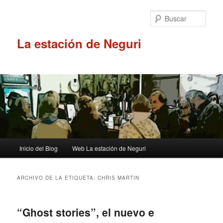
Ir
Ir
al
al
Busc
contenido
contenido
principal
secundario
La estación de Neguri
Menú
Inicio del Blog
Web La estación de Neguri
principal
ARCHIVO DE LA ETIQUETA:
CHRIS MARTIN
“Ghost stories”, el nuevo e