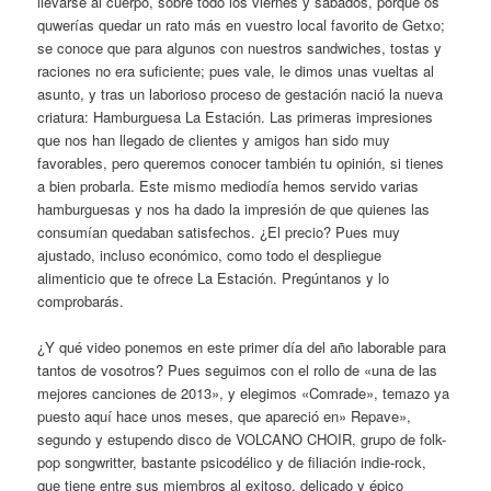
llevarse al cuerpo, sobre todo los viernes y sábados, porque os
quwerías quedar un rato más en vuestro local favorito de Getxo;
se conoce que para algunos con nuestros sandwiches, tostas y
raciones no era suficiente; pues vale, le dimos unas vueltas al
asunto, y tras un laborioso proceso de gestación nació la nueva
criatura: Hamburguesa La Estación. Las primeras impresiones
que nos han llegado de clientes y amigos han sido muy
favorables, pero queremos conocer también tu opinión, si tienes
a bien probarla. Este mismo mediodía hemos servido varias
hamburguesas y nos ha dado la impresión de que quienes las
consumían quedaban satisfechos. ¿El precio? Pues muy
ajustado, incluso económico, como todo el despliegue
alimenticio que te ofrece La Estación. Pregúntanos y lo
comprobarás.
¿Y qué video ponemos en este primer día del año laborable para
tantos de vosotros? Pues seguimos con el rollo de «una de las
mejores canciones de 2013», y elegimos «Comrade», temazo ya
puesto aquí hace unos meses, que apareció en» Repave»,
segundo y estupendo disco de VOLCANO CHOIR, grupo de folk-
pop songwritter, bastante psicodélico y de filiación indie-rock,
que tiene entre sus miembros al exitoso, delicado y épico