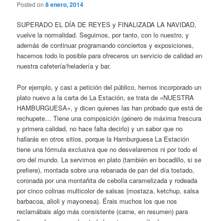
Posted on
8 enero, 2014
SUPERADO EL DÍA DE REYES y FINALIZADA LA NAVIDAD,
vuelve la normalidad. Seguimos, por tanto, con lo nuestro, y
además de continuar programando conciertos y exposiciones,
hacemos todo lo posible para ofreceros un servicio de calidad en
nuestra cafetería/heladería y bar.
Por ejemplo, y casi a petición del público, hemos incorporado un
plato nuevo a la carta de La Estación, se trata de «NUESTRA
HAMBURGUESA», y dicen quienes las han probado que está de
rechupete… Tiene una composición (género de máxima frescura
y primera calidad, no hace falta decirlo) y un sabor que no
hallarás en otros sitios, porque la Hamburguesa La Estación
tiene una fórmula exclusiva que no desvelaremos ni por todo el
oro del mundo. La servimos en plato (también en bocadillo, si se
prefiere), montada sobre una rebanada de pan del día tostado,
coronada por una montañita de cebolla caramelizada y rodeada
por cinco colinas multicolor de salsas (mostaza, ketchup, salsa
barbacoa, alioli y mayonesa). Érais muchos los que nos
reclamábais algo más consistente (carne, en resumen) para