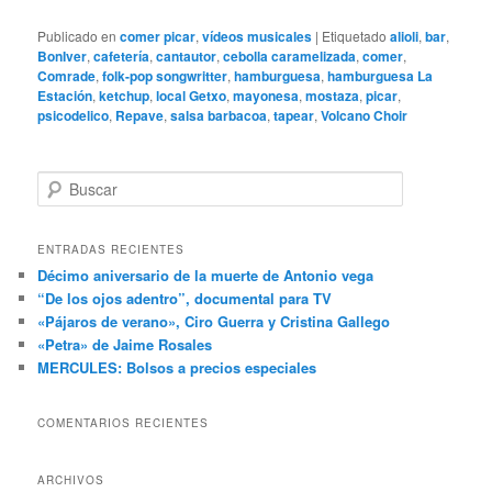
Publicado en
comer picar
,
vídeos musicales
|
Etiquetado
alioli
,
bar
,
BonIver
,
cafetería
,
cantautor
,
cebolla caramelizada
,
comer
,
Comrade
,
folk-pop songwritter
,
hamburguesa
,
hamburguesa La
Estación
,
ketchup
,
local Getxo
,
mayonesa
,
mostaza
,
picar
,
psicodelico
,
Repave
,
salsa barbacoa
,
tapear
,
Volcano Choir
B
u
s
c
ENTRADAS RECIENTES
a
Décimo aniversario de la muerte de Antonio vega
r
“De los ojos adentro”, documental para TV
«Pájaros de verano», Ciro Guerra y Cristina Gallego
«Petra» de Jaime Rosales
MERCULES: Bolsos a precios especiales
COMENTARIOS RECIENTES
ARCHIVOS