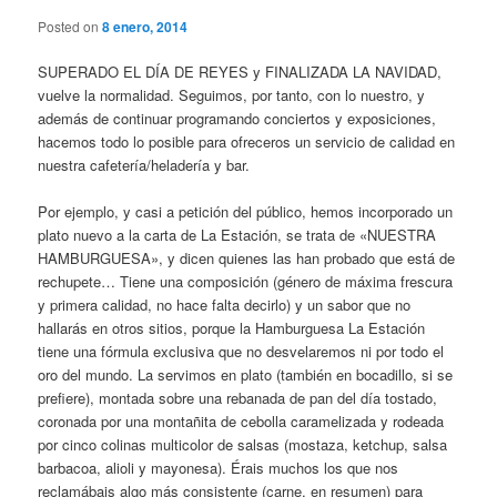
Posted on
8 enero, 2014
SUPERADO EL DÍA DE REYES y FINALIZADA LA NAVIDAD,
vuelve la normalidad. Seguimos, por tanto, con lo nuestro, y
además de continuar programando conciertos y exposiciones,
hacemos todo lo posible para ofreceros un servicio de calidad en
nuestra cafetería/heladería y bar.
Por ejemplo, y casi a petición del público, hemos incorporado un
plato nuevo a la carta de La Estación, se trata de «NUESTRA
HAMBURGUESA», y dicen quienes las han probado que está de
rechupete… Tiene una composición (género de máxima frescura
y primera calidad, no hace falta decirlo) y un sabor que no
hallarás en otros sitios, porque la Hamburguesa La Estación
tiene una fórmula exclusiva que no desvelaremos ni por todo el
oro del mundo. La servimos en plato (también en bocadillo, si se
prefiere), montada sobre una rebanada de pan del día tostado,
coronada por una montañita de cebolla caramelizada y rodeada
por cinco colinas multicolor de salsas (mostaza, ketchup, salsa
barbacoa, alioli y mayonesa). Érais muchos los que nos
reclamábais algo más consistente (carne, en resumen) para