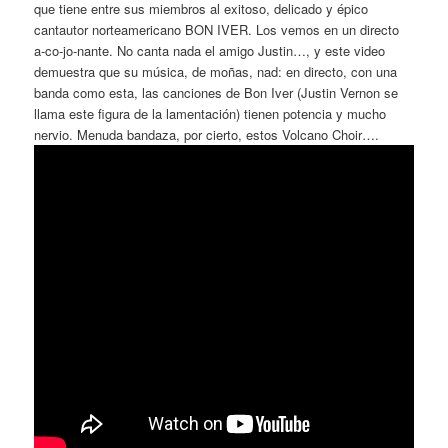
que tiene entre sus miembros al exitoso, delicado y épico
cantautor norteamericano BON IVER. Los vemos en un directo
a-co-jo-nante. No canta nada el amigo Justin…, y este video
demuestra que su música, de moñas, nad: en directo, con una
banda como esta, las canciones de Bon Iver (Justin Vernon se
llama este figura de la lamentación) tienen potencia y mucho
nervio. Menuda bandaza, por cierto, estos Volcano Choir….