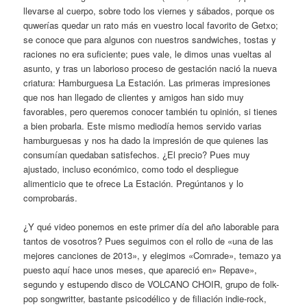
llevarse al cuerpo, sobre todo los viernes y sábados, porque os
quwerías quedar un rato más en vuestro local favorito de Getxo;
se conoce que para algunos con nuestros sandwiches, tostas y
raciones no era suficiente; pues vale, le dimos unas vueltas al
asunto, y tras un laborioso proceso de gestación nació la nueva
criatura: Hamburguesa La Estación. Las primeras impresiones
que nos han llegado de clientes y amigos han sido muy
favorables, pero queremos conocer también tu opinión, si tienes
a bien probarla. Este mismo mediodía hemos servido varias
hamburguesas y nos ha dado la impresión de que quienes las
consumían quedaban satisfechos. ¿El precio? Pues muy
ajustado, incluso económico, como todo el despliegue
alimenticio que te ofrece La Estación. Pregúntanos y lo
comprobarás.
¿Y qué video ponemos en este primer día del año laborable para
tantos de vosotros? Pues seguimos con el rollo de «una de las
mejores canciones de 2013», y elegimos «Comrade», temazo ya
puesto aquí hace unos meses, que apareció en» Repave»,
segundo y estupendo disco de VOLCANO CHOIR, grupo de folk-
pop songwritter, bastante psicodélico y de filiación indie-rock,