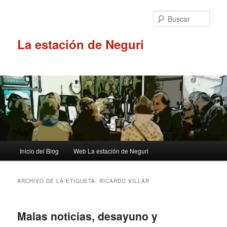
Ir
Ir
al
al
Busc
contenido
contenido
principal
secundario
La estación de Neguri
Menú
Inicio del Blog
Web La estación de Neguri
principal
ARCHIVO DE LA ETIQUETA:
RICARDO VILLAR
Malas noticias, desayuno y