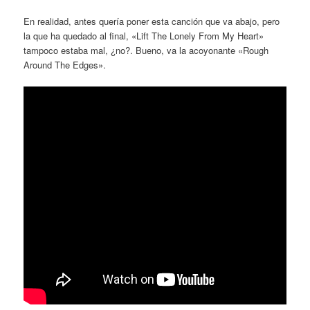
En realidad, antes quería poner esta canción que va abajo, pero
la que ha quedado al final, «Lift The Lonely From My Heart»
tampoco estaba mal, ¿no?. Bueno, va la acoyonante «Rough
Around The Edges».