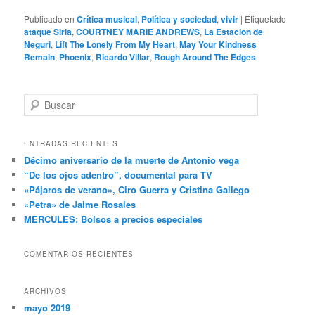
Publicado en
Crítica musical
,
Política y sociedad
,
vivir
|
Etiquetado
ataque Siria
,
COURTNEY MARIE ANDREWS
,
La Estacion de
Neguri
,
Lift The Lonely From My Heart
,
May Your Kindness
Remain
,
Phoenix
,
Ricardo Villar
,
Rough Around The Edges
B
u
s
c
ENTRADAS RECIENTES
a
Décimo aniversario de la muerte de Antonio vega
r
“De los ojos adentro”, documental para TV
«Pájaros de verano», Ciro Guerra y Cristina Gallego
«Petra» de Jaime Rosales
MERCULES: Bolsos a precios especiales
COMENTARIOS RECIENTES
ARCHIVOS
mayo 2019