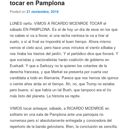
tocar en Pamplona
Posted on
21 noviembre, 2016
LUNES rarito. VIMOS A RICARDO MCENROE TOCAR el
sábado EN PAMPLONA. Es el de hoy un día de esos en los que
no sabes si va a llover, si una racha ventosa te va a tirar al
suelo, o si al final se impondrá el buen tiempo. Ahora mismo
vemos el cielo azul, pero hace unos minutos el viento silbaba y
nos tiraba los tiestos del jardín. Y el periódico dice que lloverá. Y
que sociatas y nacionalistas harán coalición de gobierno en
Euskadi. Y que a Sarkozy no le quieren los votantes de la
derecha francesa, y que Merkel se presenta por cuarta vez
candidata a todo en Alemania. Parece que nos hemos ido quince
o veinte años atrás en el tiempo. Ah, no, que Trump no estaba:
pero bueno, sí que había un tal Bush, que tampoco era el tío
más listo del planeta. La historia se repite.
VIMOS tocar anteayer, sábado, a RICARDO MCENROE en
solitario en una sala de Pamplona ante una parroquia no
numerosa pero sí absolutamente entregada y conocedora del
repertorio de la banda getxotarra. Bien, la conclusión es sencilla.