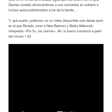
Damien Jurado) aficionándonos a sus conciertos en solitario e
incluso quizá prefirièndolos a los de la banda…
Y, qué suerte, podemos ver un video (disponible solo desde ayer)
en el que Ricardo, junto a New Raemon y Maika Makovski
interpretan «Por fin, los ciervos». Ah, lo bueno comienza a partir
del minuto 1:20.