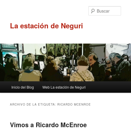
Ir
Ir
al
al
Busc
contenido
contenido
principal
secundario
La estación de Neguri
Menú
Inicio del Blog
Web La estación de Neguri
principal
ARCHIVO DE LA ETIQUETA:
RICARDO MCENROE
Vimos a Ricardo McEnroe