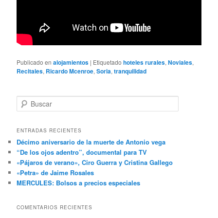
Publicado en
alojamientos
|
Etiquetado
hoteles rurales
,
Noviales
,
Recitales
,
Ricardo Mcenroe
,
Soria
,
tranquilidad
B
u
s
c
ENTRADAS RECIENTES
a
Décimo aniversario de la muerte de Antonio vega
r
“De los ojos adentro”, documental para TV
«Pájaros de verano», Ciro Guerra y Cristina Gallego
«Petra» de Jaime Rosales
MERCULES: Bolsos a precios especiales
COMENTARIOS RECIENTES