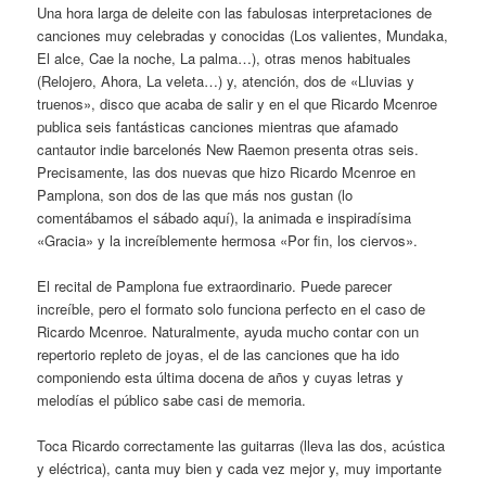
Una hora larga de deleite con las fabulosas interpretaciones de
canciones muy celebradas y conocidas (Los valientes, Mundaka,
El alce, Cae la noche, La palma…), otras menos habituales
(Relojero, Ahora, La veleta…) y, atención, dos de «Lluvias y
truenos», disco que acaba de salir y en el que Ricardo Mcenroe
publica seis fantásticas canciones mientras que afamado
cantautor indie barcelonés New Raemon presenta otras seis.
Precisamente, las dos nuevas que hizo Ricardo Mcenroe en
Pamplona, son dos de las que más nos gustan (lo
comentábamos el sábado aquí), la animada e inspiradísima
«Gracia» y la increíblemente hermosa «Por fin, los ciervos».
El recital de Pamplona fue extraordinario. Puede parecer
increíble, pero el formato solo funciona perfecto en el caso de
Ricardo Mcenroe. Naturalmente, ayuda mucho contar con un
repertorio repleto de joyas, el de las canciones que ha ido
componiendo esta última docena de años y cuyas letras y
melodías el público sabe casi de memoria.
Toca Ricardo correctamente las guitarras (lleva las dos, acústica
y eléctrica), canta muy bien y cada vez mejor y, muy importante