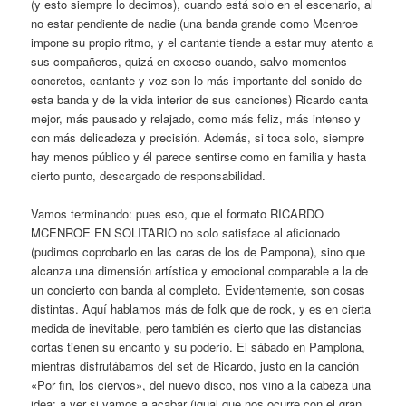
(y esto siempre lo decimos), cuando está solo en el escenario, al
no estar pendiente de nadie (una banda grande como Mcenroe
impone su propio ritmo, y el cantante tiende a estar muy atento a
sus compañeros, quizá en exceso cuando, salvo momentos
concretos, cantante y voz son lo más importante del sonido de
esta banda y de la vida interior de sus canciones) Ricardo canta
mejor, más pausado y relajado, como más feliz, más intenso y
con más delicadeza y precisión. Además, si toca solo, siempre
hay menos público y él parece sentirse como en familia y hasta
cierto punto, descargado de responsabilidad.
Vamos terminando: pues eso, que el formato RICARDO
MCENROE EN SOLITARIO no solo satisface al aficionado
(pudimos coprobarlo en las caras de los de Pampona), sino que
alcanza una dimensión artística y emocional comparable a la de
un concierto con banda al completo. Evidentemente, son cosas
distintas. Aquí hablamos más de folk que de rock, y es en cierta
medida de inevitable, pero también es cierto que las distancias
cortas tienen su encanto y su poderío. El sábado en Pamplona,
mientras disfrutábamos del set de Ricardo, justo en la canción
«Por fin, los ciervos», del nuevo disco, nos vino a la cabeza una
idea: a ver si vamos a acabar (igual que nos ocurre con el gran