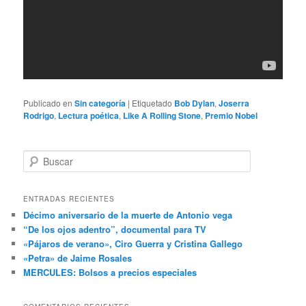
Publicado en
Sin categoría
|
Etiquetado
Bob Dylan
,
Joserra
Rodrigo
,
Lectura poética
,
Like A Rolling Stone
,
Premio Nobel
B
u
s
c
ENTRADAS RECIENTES
a
Décimo aniversario de la muerte de Antonio vega
r
“De los ojos adentro”, documental para TV
«Pájaros de verano», Ciro Guerra y Cristina Gallego
«Petra» de Jaime Rosales
MERCULES: Bolsos a precios especiales