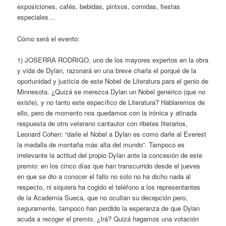
exposiciones, cafés, bebidas, pintxos, comidas, fiestas
especiales…
Cómo será el evento:
1) JOSERRA RODRIGO, uno de los mayores expertos en la obra
y vida de Dylan, razonará en una breve charla el porqué de la
oportunidad y justicia de este Nobel de Literatura para el genio de
Minnesota. ¿Quizá se merezca Dylan un Nobel genérico (que no
existe), y no tanto este específico de Literatura? Hablaremos de
ello, pero de momento nos quedamos con la irónica y atinada
respuesta de otro veterano cantautor con ribetes literarios,
Leonard Cohen: “darle el Nobel a Dylan es como darle al Everest
la medalla de montaña más alta del mundo”. Tampoco es
irrelevante la actitud del propio Dylan ante la concesión de este
premio: en los cinco días que han transcurrido desde el jueves
en que se dio a conocer el fallo no solo no ha dicho nada al
respecto, ni siquiera ha cogido el teléfono a los representantes
de la Academia Sueca, que no ocultan su decepción pero,
seguramente, tampoco han perdido la esperanza de que Dylan
acuda a recoger el premio. ¿Irá? Quizá hagamos una votación