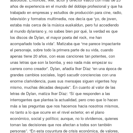
años de experiencia en el mundo del doblaje profesional y que ha
trabajado en empresas y estudios de producción para cine, radio,
televisión y formatos multimedia, nos decía que “yo, de joven,
estaba más cerca de la música euskaldun, pero fui accediendo
al mundo dylaniano y, no sabes bien por qué, la verdad es que
los discos de Dylan, el mayor poeta del rock, me han
acompañado toda la vida”. Matizaba que “me parece impactante
el personaje, sobre todo la primera parte de su vida, cuando
apenas tiene 20 años, con esas canciones tan potentes, con
unas letras que son la bomba, y eso nada más empezar su
carrera como creador”. Dylan, añadía Iker Díaz “en una época de
grandes cambios sociales, logró sacudir conciencias con una
enorme clarividencia, pues sus mensajes siguen vigentes hoy
mismo, muchas décadas después”. En cuanto al valor de las
letras de Dylan, matiza Iker Díaz: “Sí que responden a las
interrogantes que plantea la actualidad, pero creo que lo hacen
más a las preguntas que nos hacemos hacia nosotros mismos,
no tanto a lo que ocurre en el nivel exterior, en el plano
económico, social y político; aunque, no lo olvidemos, quienes
toman las decisiones que nos afectan a todos son también
personas”. “En esta coyuntura de crisis económica, de valores,