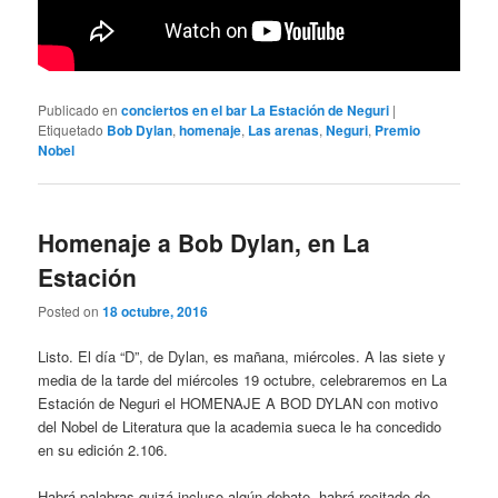
Publicado en
conciertos en el bar La Estación de Neguri
|
Etiquetado
Bob Dylan
,
homenaje
,
Las arenas
,
Neguri
,
Premio
Nobel
Homenaje a Bob Dylan, en La
Estación
Posted on
18 octubre, 2016
Listo. El día “D”, de Dylan, es mañana, miércoles. A las siete y
media de la tarde del miércoles 19 octubre, celebraremos en La
Estación de Neguri el HOMENAJE A BOD DYLAN con motivo
del Nobel de Literatura que la academia sueca le ha concedido
en su edición 2.106.
Habrá palabras quizá incluso algún debate, habrá recitado de