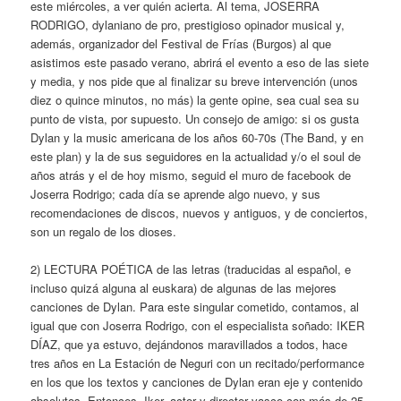
este miércoles, a ver quién acierta. Al tema, JOSERRA
RODRIGO, dylaniano de pro, prestigioso opinador musical y,
además, organizador del Festival de Frías (Burgos) al que
asistimos este pasado verano, abrirá el evento a eso de las siete
y media, y nos pide que al finalizar su breve intervención (unos
diez o quince minutos, no más) la gente opine, sea cual sea su
punto de vista, por supuesto. Un consejo de amigo: si os gusta
Dylan y la music americana de los años 60-70s (The Band, y en
este plan) y la de sus seguidores en la actualidad y/o el soul de
años atrás y el de hoy mismo, seguid el muro de facebook de
Joserra Rodrigo; cada día se aprende algo nuevo, y sus
recomendaciones de discos, nuevos y antiguos, y de conciertos,
son un regalo de los dioses.
2) LECTURA POÉTICA de las letras (traducidas al español, e
incluso quizá alguna al euskara) de algunas de las mejores
canciones de Dylan. Para este singular cometido, contamos, al
igual que con Joserra Rodrigo, con el especialista soñado: IKER
DÍAZ, que ya estuvo, dejándonos maravillados a todos, hace
tres años en La Estación de Neguri con un recitado/performance
en los que los textos y canciones de Dylan eran eje y contenido
absolutos. Entonces, Iker, actor y director vasco con más de 25