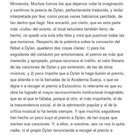
Minnesota. Muchos fuimos los que dejamos volar la imaginación
y sentimos la poesía de Dylan, perfectamente traducida, y leída/
interpretada por Iker, como pocas veces habíamos percibido, de
tan dentro que llegó. Nos encantó, por cierto, que en esta parte
más «culta» del evento, el local estuviera también lleno; de
hecho, no quedó una sola silla libre y mira que pusimos todas las
que teníamos. Respecto de la polémica sobre la concesión del
Nobel a Dylan, quedaron dos cosas claras: 1) para los
seguidores del cantautor por antonomasia, el premio es más que
merecido y apropiado, porque reconoce el mérito, el valor literario
de las canciones de Dylan y por extensión, de las de otros
músicos, y 2) poco importa que a Dylan le haga ilusión el premio,
que atienda o no la llamadas de la Academia Sueca, o que se
digne ir a recoger el premio a Estocolmo: lo relevante es que su
obra ha logrado el mayor reconocimiento institucional imaginable;
que es el que le faltaba, porque el otro, el más importante, el de
la trascendencia social, el de la admiración popular y el de la
crítica musical lo ha tenido siempre. Y que muchos seguidores
han hecho un poco suyo el premio a Dylan, de tan suyas que
sienten sus canciones. Y, a ellos, a nosotros, eso no nos lo quita
nadie, ni el propio Dylan renunciando a recoger el premio e