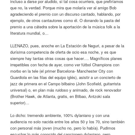
incluso a darse por aludido, si tal cosa ocurriera, que prefiríamos
que no, la verdad. Porque mira que molaría ver al amigo Bob
agradeciendo el premio con un discurso cantado, hablando, por
ejemplo, de otros cantautores como él. O donando la pasta del
premio a una cátedra sobre la aportación de la música folk a la
literatura mundial, o…
LLENAZO, pues, anoche en La Estación de Neguri, a pesar de la
durísima competencia de oferta de ocio esa noche, y es que
siempre hay tantas otras cosas que hacer…. Magníficos planes
irrepetibles con fecha de ayer, como ver fútbol Champions con
morbo en la tele (el primer Barcelona- Manchester City con
Guardiola en las filas del equipo iglés), asistir a un concierto de
jazz de primera en el Campo bilbaino (John Scofield, guitarrista
universal) o, en plan más ruidoso y animado, de rock renovador
(Brother Hawk, de Atlanta, gratis, en Bilbao, Antzoki sala
superior)…
Lo dicho: tremendo ambiente, 100% dylaniano y con una
audiencia no solo nacida entre los años 50 y los 70, sino también
con personal más joven (mucho no, pero lo había). Pudimos
escuchar lo más conocido del cancionero dylaniano, pero