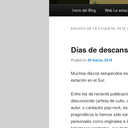
Menú
Inicio del Blog
Web La estaci
principal
ARCHIVO DE LA ETIQUETA:
PETE 
Días de descans
Posted on
30 marzo, 2016
Muchos discos estupendos es
estación en el Sur.
Entre los de reciente publicac
desconocido (artista de cult
autor, o cantautor pop-rock, e
pragmáticos lo hemos sido siemp
personales como originales e 
talentosos cantantes, que tan