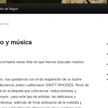
ón de Neguri
ASTOR
o y música
cuchados estos días en que hemos buscado nuestra
ión, nos quedamos con el de reaparición de un ilustre
o, decíamos antes) californiano: EMITT RHODES. Rock de
sa es la etiqueta que colocamos -reduccionistas y
re-, para este tipo de artistas, tan deliciosos y
intensos, además de finos artesanos de la melodía y
to nos están flipando últimamente (tres nombres más