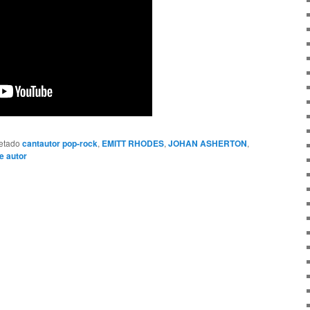
etado
cantautor pop-rock
,
EMITT RHODES
,
JOHAN ASHERTON
,
e autor