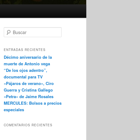
B
u
s
c
ENTRADAS RECIENTES
a
Décimo aniversario de la
r
muerte de Antonio vega
“De los ojos adentro”,
documental para TV
«Pájaros de verano», Ciro
Guerra y Cristina Gallego
«Petra» de Jaime Rosales
MERCULES: Bolsos a precios
especiales
COMENTARIOS RECIENTES