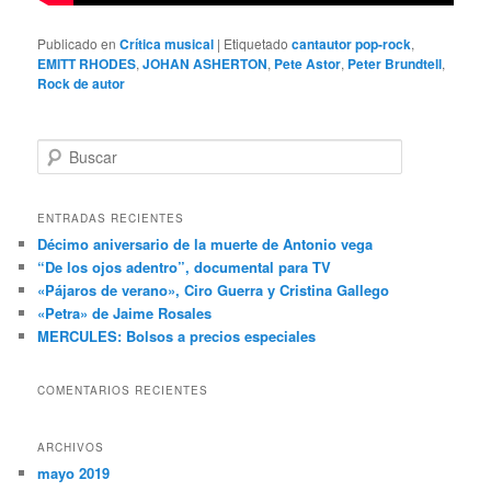
Publicado en
Crítica musical
|
Etiquetado
cantautor pop-rock
,
EMITT RHODES
,
JOHAN ASHERTON
,
Pete Astor
,
Peter Brundtell
,
Rock de autor
B
u
s
c
ENTRADAS RECIENTES
a
Décimo aniversario de la muerte de Antonio vega
r
“De los ojos adentro”, documental para TV
«Pájaros de verano», Ciro Guerra y Cristina Gallego
«Petra» de Jaime Rosales
MERCULES: Bolsos a precios especiales
COMENTARIOS RECIENTES
ARCHIVOS
mayo 2019