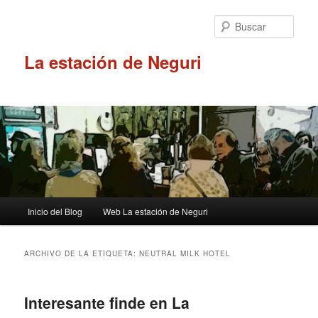
Ir
Ir
al
al
Busc
contenido
contenido
principal
secundario
La estación de Neguri
Menú
Inicio del Blog
Web La estación de Neguri
principal
ARCHIVO DE LA ETIQUETA:
NEUTRAL MILK HOTEL
Interesante finde en La