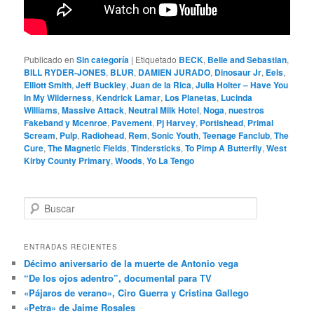
Publicado en
Sin categoría
|
Etiquetado
BECK
,
Belle and Sebastian
,
BILL RYDER-JONES
,
BLUR
,
DAMIEN JURADO
,
Dinosaur Jr
,
Eels
,
Elliott Smith
,
Jeff Buckley
,
Juan de la Rica
,
Julia Holter – Have You
In My Wilderness
,
Kendrick Lamar
,
Los Planetas
,
Lucinda
Williams
,
Massive Attack
,
Neutral Milk Hotel
,
Noga
,
nuestros
Fakeband y Mcenroe
,
Pavement
,
Pj Harvey
,
Portishead
,
Primal
Scream
,
Pulp
,
Radiohead
,
Rem
,
Sonic Youth
,
Teenage Fanclub
,
The
Cure
,
The Magnetic Fields
,
Tindersticks
,
To Pimp A Butterfly
,
West
Kirby County Primary
,
Woods
,
Yo La Tengo
B
u
s
c
ENTRADAS RECIENTES
a
Décimo aniversario de la muerte de Antonio vega
r
“De los ojos adentro”, documental para TV
«Pájaros de verano», Ciro Guerra y Cristina Gallego
«Petra» de Jaime Rosales