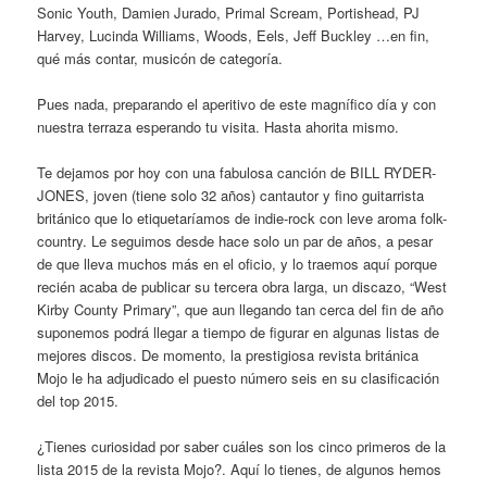
Sonic Youth, Damien Jurado, Primal Scream, Portishead, PJ
Harvey, Lucinda Williams, Woods, Eels, Jeff Buckley …en fin,
qué más contar, musicón de categoría.
Pues nada, preparando el aperitivo de este magnífico día y con
nuestra terraza esperando tu visita. Hasta ahorita mismo.
Te dejamos por hoy con una fabulosa canción de BILL RYDER-
JONES, joven (tiene solo 32 años) cantautor y fino guitarrista
británico que lo etiquetaríamos de indie-rock con leve aroma folk-
country. Le seguimos desde hace solo un par de años, a pesar
de que lleva muchos más en el oficio, y lo traemos aquí porque
recién acaba de publicar su tercera obra larga, un discazo, “West
Kirby County Primary”, que aun llegando tan cerca del fin de año
suponemos podrá llegar a tiempo de figurar en algunas listas de
mejores discos. De momento, la prestigiosa revista británica
Mojo le ha adjudicado el puesto número seis en su clasificación
del top 2015.
¿Tienes curiosidad por saber cuáles son los cinco primeros de la
lista 2015 de la revista Mojo?. Aquí lo tienes, de algunos hemos