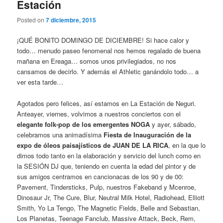
Estación
Posted on
7 diciembre, 2015
¡QUÉ BONITO DOMINGO DE DICIEMBRE! Si hace calor y
todo… menudo paseo fenomenal nos hemos regalado de buena
mañana en Ereaga… somos unos privilegiados, no nos
cansamos de decirlo. Y además el Athletic ganándolo todo… a
ver esta tarde…
Agotados pero felices, así estamos en La Estación de Neguri.
Anteayer, viernes, volvimos a nuestros conciertos con el
elegante folk-pop de los emergentes NOGA
y ayer, sábado,
celebramos una animadísima
Fiesta de Inauguración de la
expo de óleos paisajísticos de JUAN DE LA RICA
, en la que lo
dimos todo tanto en la elaboración y servicio del lunch como en
la SESIÓN DJ que, teniendo en cuenta la edad del pintor y de
sus amigos centramos en cancionacas de los 90 y de 00:
Pavement, Tindersticks, Pulp, nuestros Fakeband y Mcenroe,
Dinosaur Jr, The Cure, Blur, Neutral Milk Hotel, Radiohead, Elliott
Smith, Yo La Tengo, The Magnetic Fields, Belle and Sebastian,
Los Planetas, Teenage Fanclub, Massive Attack, Beck, Rem,