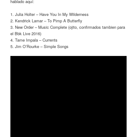
hablado aquí:
1. Julia Holter – Have You In My Wilderness
2. Kendrick Lamar – To Pimp A Butterfly
3. New Order – Music Complete (ojito, confirmados tambien para
el Bbk Live 2016)
4. Tame Impala – Currents
5. Jim O’Rourke – Simple Songs