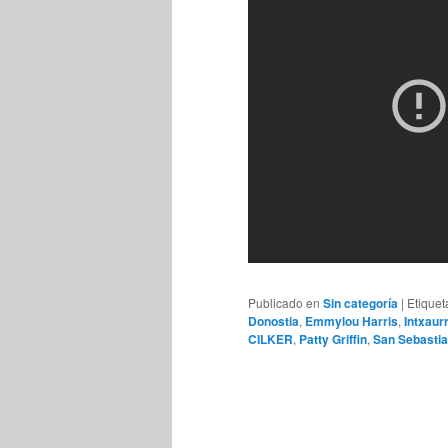
Publicado en
Sin categoría
|
Etique
Donostia
,
Emmylou Harris
,
Intxaur
CILKER
,
Patty Griffin
,
San Sebasti