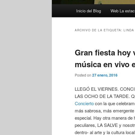
Menú
Inicio del Blog
Web La estaci
principal
ARCHIVO DE LA ETIQUETA:
LINDA
Gran fiesta hoy 
música en vivo 
Posted on
27 enero, 2016
LLEGÓ EL VIERNES. CONCI
LAS OCHO DE LA TARDE. Que
Concierto
con la que celebram
más sabrosa, más emergente y 
especial. Hay otra manera de 
peculiares, LA SALVE y nosotro
dentro- al arte y la cultura l