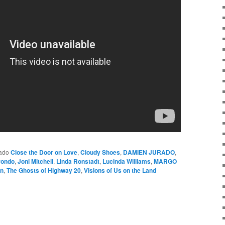
tado
Close the Door on Love
,
Cloudy Shoes
,
DAMIEN JURADO
,
rondo
,
Joni Mitchell
,
Linda Ronstadt
,
Lucinda Williams
,
MARGO
an
,
The Ghosts of Highway 20
,
Visions of Us on the Land