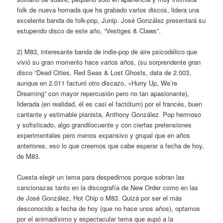
folk de nueva hornada que ha grabado varios discos, lidera una
excelente banda de folk-pop, Junip. José González presentará su
estupendo disco de este año, “Vestiges & Claws”.
2) M83, interesante banda de indie-pop de aire psicodélico que
vivió su gran momento hace varios años, (su sorprendente gran
disco “Dead Cities, Red Seas & Lost Ghosts, data de 2.003,
aunque en 2.011 facturó otro discazo, «Hurry Up, We’re
Dreaming” con mayor repercusión pero no tan apasionante),
liderada (en realidad, él es casi el factótum) por el francés, buen
cantante y estimable pianista, Anthony González. Pop hermoso
y sofisticado, algo grandilocuente y con ciertas pretensiones
experimentales pero menos expansivo y grupal que en años
anteriores, eso lo que creemos que cabe esperar a fecha de hoy,
de M83.
Cuesta elegir un tema para despedirnos porque sobran las
cancionazas tanto en la discografía de New Order como en las
de José González, Hot Chip o M83. Quizá por ser el más
desconocido a fecha de hoy (que no hace unos años), optamos
por el animadísimo y espectacular tema que aupó a la