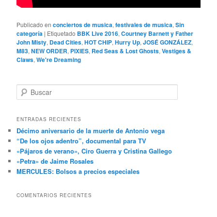
Publicado en
conciertos de musica
,
festivales de musica
,
Sin
categoría
|
Etiquetado
BBK Live 2016
,
Courtney Barnett y Father
John Misty
,
Dead Cities
,
HOT CHIP
,
Hurry Up
,
JOSÉ GONZÁLEZ
,
M83
,
NEW ORDER
,
PIXIES
,
Red Seas & Lost Ghosts
,
Vestiges &
Claws
,
We're Dreaming
B
u
s
c
ENTRADAS RECIENTES
a
Décimo aniversario de la muerte de Antonio vega
r
“De los ojos adentro”, documental para TV
«Pájaros de verano», Ciro Guerra y Cristina Gallego
«Petra» de Jaime Rosales
MERCULES: Bolsos a precios especiales
COMENTARIOS RECIENTES