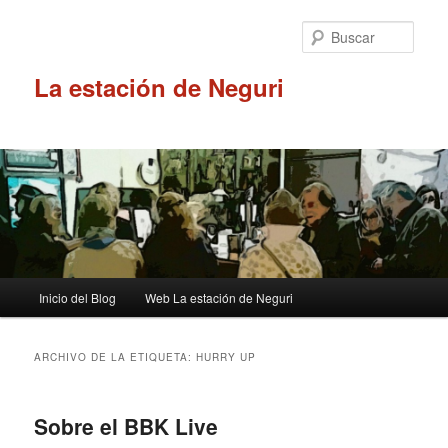
Ir
Ir
al
al
Busc
contenido
contenido
principal
secundario
La estación de Neguri
Menú
Inicio del Blog
Web La estación de Neguri
principal
ARCHIVO DE LA ETIQUETA:
HURRY UP
Sobre el BBK Live