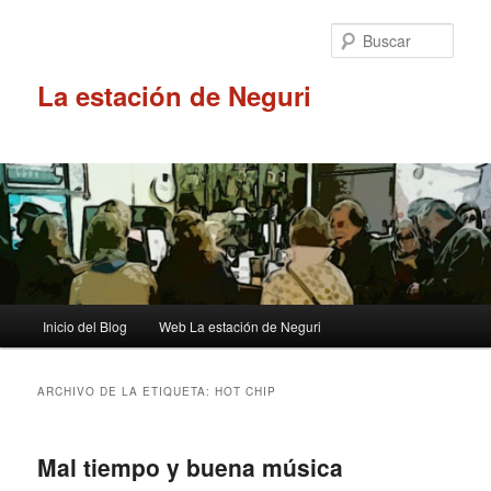
Ir
Ir
al
al
Busc
contenido
contenido
principal
secundario
La estación de Neguri
Menú
Inicio del Blog
Web La estación de Neguri
principal
ARCHIVO DE LA ETIQUETA:
HOT CHIP
Mal tiempo y buena música