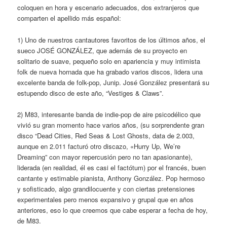
coloquen en hora y escenario adecuados, dos extranjeros que
comparten el apellido más español:
1) Uno de nuestros cantautores favoritos de los últimos años, el
sueco JOSÉ GONZÁLEZ, que además de su proyecto en
solitario de suave, pequeño solo en apariencia y muy intimista
folk de nueva hornada que ha grabado varios discos, lidera una
excelente banda de folk-pop, Junip. José González presentará su
estupendo disco de este año, “Vestiges & Claws”.
2) M83, interesante banda de indie-pop de aire psicodélico que
vivió su gran momento hace varios años, (su sorprendente gran
disco “Dead Cities, Red Seas & Lost Ghosts, data de 2.003,
aunque en 2.011 facturó otro discazo, «Hurry Up, We’re
Dreaming” con mayor repercusión pero no tan apasionante),
liderada (en realidad, él es casi el factótum) por el francés, buen
cantante y estimable pianista, Anthony González. Pop hermoso
y sofisticado, algo grandilocuente y con ciertas pretensiones
experimentales pero menos expansivo y grupal que en años
anteriores, eso lo que creemos que cabe esperar a fecha de hoy,
de M83.