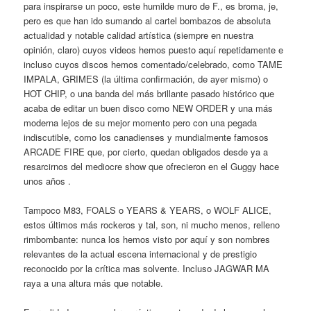
para inspirarse un poco, este humilde muro de F., es broma, je,
pero es que han ido sumando al cartel bombazos de absoluta
actualidad y notable calidad artística (siempre en nuestra
opinión, claro) cuyos videos hemos puesto aquí repetidamente e
incluso cuyos discos hemos comentado/celebrado, como TAME
IMPALA, GRIMES (la última confirmación, de ayer mismo) o
HOT CHIP, o una banda del más brillante pasado histórico que
acaba de editar un buen disco como NEW ORDER y una más
moderna lejos de su mejor momento pero con una pegada
indiscutible, como los canadienses y mundialmente famosos
ARCADE FIRE que, por cierto, quedan obligados desde ya a
resarcirnos del mediocre show que ofrecieron en el Guggy hace
unos años .
Tampoco M83, FOALS o YEARS & YEARS, o WOLF ALICE,
estos últimos más rockeros y tal, son, ni mucho menos, relleno
rimbombante: nunca los hemos visto por aquí y son nombres
relevantes de la actual escena internacional y de prestigio
reconocido por la crítica mas solvente. Incluso JAGWAR MA
raya a una altura más que notable.