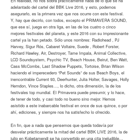
En realidad, no nos sobra prácticamente nada de lo que se ha
adelantado del cartel del BBK Live 2016, y esto, podemos
asegurarlo, es la primera vez que nos ocurre con este festival.
Y, hay que decirlo, con todos, excepto el PRIMAVERA SOUND,
que ese sí, juega en otra liga, en las de los cuatro o cinco
mejores festivales del planeta, y este 2016 con su impresionante
cartel ya la han petado. Sólo unos nombres: Radiohead , PJ
Harvey, Sigur Rós, Cabaret Voltaire, Suede , Robert Forster,
Richard Hawley, Air, Destroyer, Tame Impala, Animal Collective,
LCD Soundsystem, Psychic TV, Beach House, Beirut, Ben Watt,
Cass McCombs, Last Shadow Puppets, Tortoise, Brian Wilson
haciendo el imperecedero “Pet Sounds” de sus Beach Boys, el
inencontrable Current 93, Deerhunter, Julia Holter, Savages, Holly
Herndon, Vince Staples…, lo dicho, otra dimensión, la de los
festivales top mundial. El Primavera puede presumir, y lo hace,
de tener de todo, y casi todo no bueno sino mejor. Hemos
asistido a este inabarcable festival en once de sus quince, o por
ahí, ediciones, y siempre nos ha satisfecho lo ofrecido.
En fin, que a nada que pensemos que queda todavía por
desvelar prácticamente la mitad del cartel BBK LIVE 2016, la de
julio en Kobetamendi se ha convertido en una cita ineludible…