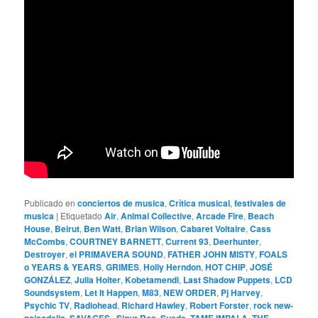
Publicado en
conciertos de musica
,
Crítica musical
,
festivales de
musica
|
Etiquetado
Air
,
Animal Collective
,
Arcade Fire
,
Beach
House
,
Beirut
,
Ben Watt
,
Brian Wilson
,
Cabaret Voltaire
,
Cass
McCombs
,
COURTNEY BARNETT
,
Current 93
,
Deerhunter
,
Destroyer
,
el PRIMAVERA SOUND
,
FATHER JOHN MISTY
,
FOALS
o YEARS & YEARS
,
GRIMES
,
Holly Herndon
,
HOT CHIP
,
JOSÉ
GONZÁLEZ
,
Julia Holter
,
Kobetamendi
,
Last Shadow Puppets
,
LCD
Soundsystem
,
Let It Happen
,
M83
,
NEW ORDER
,
Pj Harvey
,
Psychic TV
,
Radiohead
,
Richard Hawley
,
Robert Forster
,
rock new-
psicodelia
,
SAVAGES.
,
Sigur Ros
,
Suede
,
TAME IMPALA
,
THE