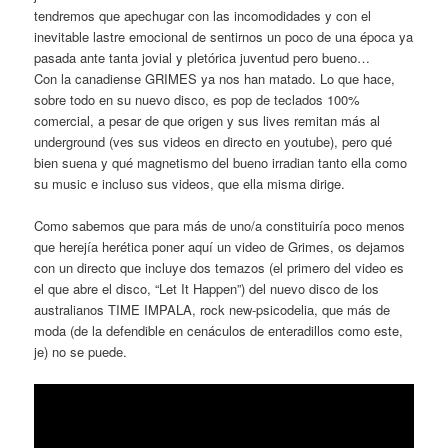
tendremos que apechugar con las incomodidades y con el
inevitable lastre emocional de sentirnos un poco de una época ya
pasada ante tanta jovial y pletórica juventud pero bueno…
Con la canadiense GRIMES ya nos han matado. Lo que hace,
sobre todo en su nuevo disco, es pop de teclados 100%
comercial, a pesar de que origen y sus lives remitan más al
underground (ves sus videos en directo en youtube), pero qué
bien suena y qué magnetismo del bueno irradian tanto ella como
su music e incluso sus videos, que ella misma dirige.
Como sabemos que para más de uno/a constituiría poco menos
que herejía herética poner aquí un video de Grimes, os dejamos
con un directo que incluye dos temazos (el primero del video es
el que abre el disco, “Let It Happen”) del nuevo disco de los
australianos TIME IMPALA, rock new-psicodelia, que más de
moda (de la defendible en cenáculos de enteradillos como este,
je) no se puede.