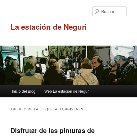
Ir
Ir
al
al
Busc
contenido
contenido
principal
secundario
La estación de Neguri
Menú
Inicio del Blog
Web La estación de Neguri
principal
ARCHIVO DE LA ETIQUETA:
FORGIVENESS
Disfrutar de las pinturas de