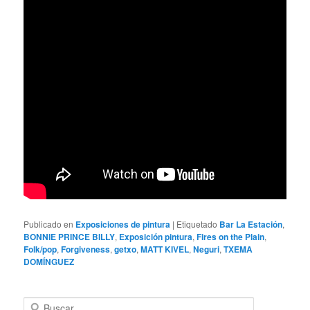
Publicado en
Exposiciones de pintura
|
Etiquetado
Bar La Estación
,
BONNIE PRINCE BILLY
,
Exposición pintura
,
Fires on the Plain
,
Folk/pop
,
Forgiveness
,
getxo
,
MATT KIVEL
,
Neguri
,
TXEMA
DOMÍNGUEZ
B