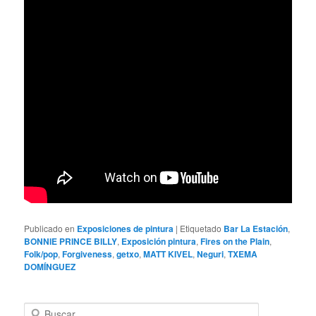
Publicado en
Exposiciones de pintura
|
Etiquetado
Bar La Estación
,
BONNIE PRINCE BILLY
,
Exposición pintura
,
Fires on the Plain
,
Folk/pop
,
Forgiveness
,
getxo
,
MATT KIVEL
,
Neguri
,
TXEMA
DOMÍNGUEZ
B