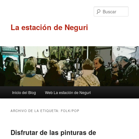
Ir
Ir
al
al
Busc
contenido
contenido
principal
secundario
La estación de Neguri
Menú
Inicio del Blog
Web La estación de Neguri
principal
ARCHIVO DE LA ETIQUETA:
FOLK/POP
Disfrutar de las pinturas de