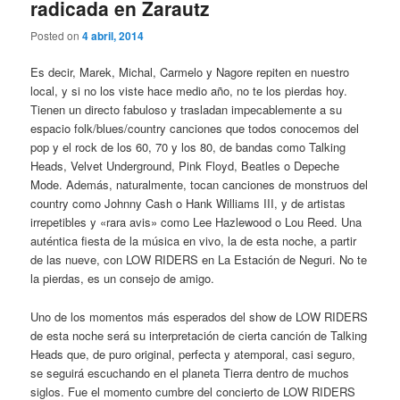
radicada en Zarautz
Posted on
4 abril, 2014
Es decir, Marek, Michal, Carmelo y Nagore repiten en nuestro
local, y si no los viste hace medio año, no te los pierdas hoy.
Tienen un directo fabuloso y trasladan impecablemente a su
espacio folk/blues/country canciones que todos conocemos del
pop y el rock de los 60, 70 y los 80, de bandas como Talking
Heads, Velvet Underground, Pink Floyd, Beatles o Depeche
Mode. Además, naturalmente, tocan canciones de monstruos del
country como Johnny Cash o Hank Williams III, y de artistas
irrepetibles y «rara avis» como Lee Hazlewood o Lou Reed. Una
auténtica fiesta de la música en vivo, la de esta noche, a partir
de las nueve, con LOW RIDERS en La Estación de Neguri. No te
la pierdas, es un consejo de amigo.
Uno de los momentos más esperados del show de LOW RIDERS
de esta noche será su interpretación de cierta canción de Talking
Heads que, de puro original, perfecta y atemporal, casi seguro,
se seguirá escuchando en el planeta Tierra dentro de muchos
siglos. Fue el momento cumbre del concierto de LOW RIDERS