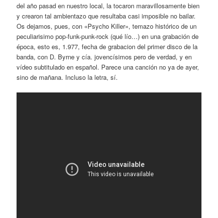
del año pasad en nuestro local, la tocaron maravillosamente bien
y crearon tal ambientazo que resultaba casi imposible no bailar.
Os dejamos, pues, con «Psycho Killer», temazo histórico de un
peculiarisimo pop-funk-punk-rock (qué lío…) en una grabación de
época, esto es, 1.977, fecha de grabacion del primer disco de la
banda, con D. Byrne y cía. jovencísimos pero de verdad, y en
vídeo subtitulado en español. Parece una canción no ya de ayer,
sino de mañana. Incluso la letra, sí.