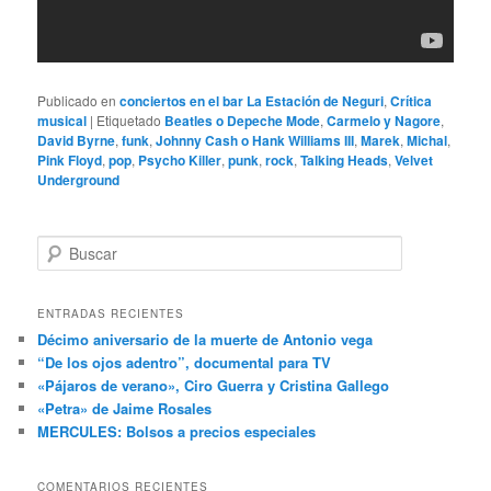
Publicado en
conciertos en el bar La Estación de Neguri
,
Crítica
musical
|
Etiquetado
Beatles o Depeche Mode
,
Carmelo y Nagore
,
David Byrne
,
funk
,
Johnny Cash o Hank Williams III
,
Marek
,
Michal
,
Pink Floyd
,
pop
,
Psycho Killer
,
punk
,
rock
,
Talking Heads
,
Velvet
Underground
B
u
s
c
ENTRADAS RECIENTES
a
Décimo aniversario de la muerte de Antonio vega
r
“De los ojos adentro”, documental para TV
«Pájaros de verano», Ciro Guerra y Cristina Gallego
«Petra» de Jaime Rosales
MERCULES: Bolsos a precios especiales
COMENTARIOS RECIENTES