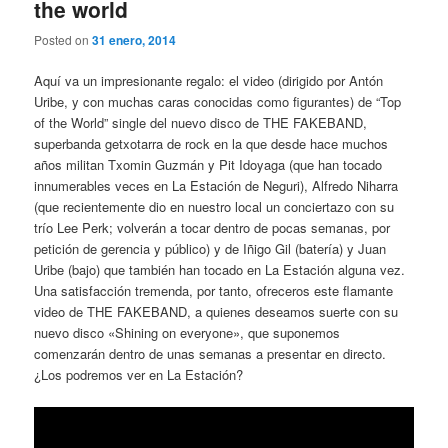
the world
Posted on
31 enero, 2014
Aquí va un impresionante regalo: el video (dirigido por Antón
Uribe, y con muchas caras conocidas como figurantes) de “Top
of the World” single del nuevo disco de THE FAKEBAND,
superbanda getxotarra de rock en la que desde hace muchos
años militan Txomin Guzmán y Pit Idoyaga (que han tocado
innumerables veces en La Estación de Neguri), Alfredo Niharra
(que recientemente dio en nuestro local un conciertazo con su
trío Lee Perk; volverán a tocar dentro de pocas semanas, por
petición de gerencia y público) y de Iñigo Gil (batería) y Juan
Uribe (bajo) que también han tocado en La Estación alguna vez.
Una satisfacción tremenda, por tanto, ofreceros este flamante
video de THE FAKEBAND, a quienes deseamos suerte con su
nuevo disco «Shining on everyone», que suponemos
comenzarán dentro de unas semanas a presentar en directo.
¿Los podremos ver en La Estación?