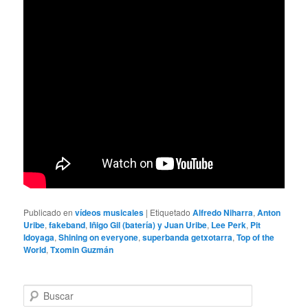
Publicado en
vídeos musicales
|
Etiquetado
Alfredo Niharra
,
Anton
Uribe
,
fakeband
,
Iñigo Gil (batería) y Juan Uribe
,
Lee Perk
,
Pit
Idoyaga
,
Shining on everyone
,
superbanda getxotarra
,
Top of the
World
,
Txomin Guzmán
B
u