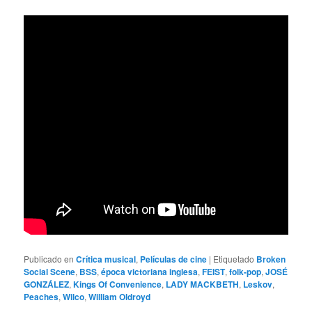
Publicado en
Crítica musical
,
Películas de cine
|
Etiquetado
Broken
Social Scene
,
BSS
,
época victoriana inglesa
,
FEIST
,
folk-pop
,
JOSÉ
GONZÁLEZ
,
Kings Of Convenience
,
LADY MACKBETH
,
Leskov
,
Peaches
,
Wilco
,
William Oldroyd