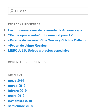
B
u
s
c
ENTRADAS RECIENTES
a
Décimo aniversario de la muerte de Antonio vega
r
“De los ojos adentro”, documental para TV
«Pájaros de verano», Ciro Guerra y Cristina Gallego
«Petra» de Jaime Rosales
MERCULES: Bolsos a precios especiales
COMENTARIOS RECIENTES
ARCHIVOS
mayo 2019
marzo 2019
febrero 2019
enero 2019
noviembre 2018
septiembre 2018