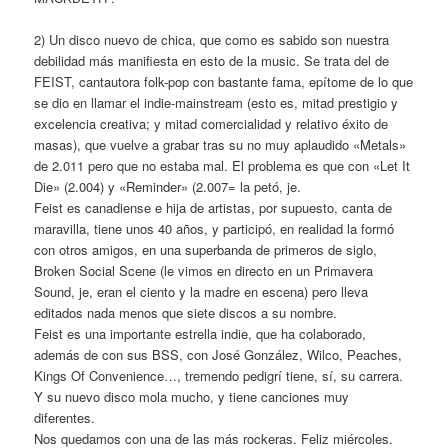
2) Un disco nuevo de chica, que como es sabido son nuestra
debilidad más manifiesta en esto de la music. Se trata del de
FEIST, cantautora folk-pop con bastante fama, epítome de lo que
se dio en llamar el indie-mainstream (esto es, mitad prestigio y
excelencia creativa; y mitad comercialidad y relativo éxito de
masas), que vuelve a grabar tras su no muy aplaudido «Metals»
de 2.011 pero que no estaba mal. El problema es que con «Let It
Die» (2.004) y «Reminder» (2.007= la petó, je.
Feist es canadiense e hija de artistas, por supuesto, canta de
maravilla, tiene unos 40 años, y participó, en realidad la formó
con otros amigos, en una superbanda de primeros de siglo,
Broken Social Scene (le vimos en directo en un Primavera
Sound, je, eran el ciento y la madre en escena) pero lleva
editados nada menos que siete discos a su nombre.
Feist es una importante estrella indie, que ha colaborado,
además de con sus BSS, con José González, Wilco, Peaches,
Kings Of Convenience…, tremendo pedigrí tiene, sí, su carrera.
Y su nuevo disco mola mucho, y tiene canciones muy
diferentes.
Nos quedamos con una de las más rockeras. Feliz miércoles.