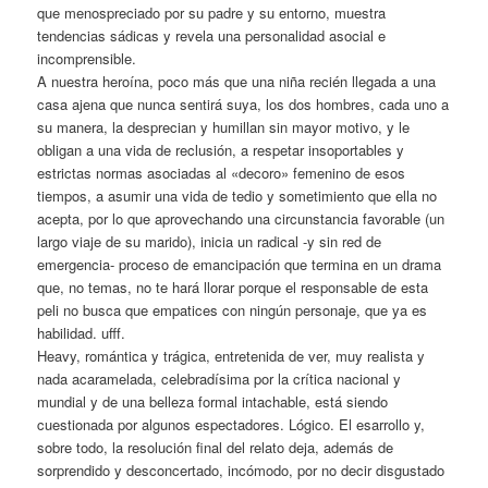
que menospreciado por su padre y su entorno, muestra
tendencias sádicas y revela una personalidad asocial e
incomprensible.
A nuestra heroína, poco más que una niña recién llegada a una
casa ajena que nunca sentirá suya, los dos hombres, cada uno a
su manera, la desprecian y humillan sin mayor motivo, y le
obligan a una vida de reclusión, a respetar insoportables y
estrictas normas asociadas al «decoro» femenino de esos
tiempos, a asumir una vida de tedio y sometimiento que ella no
acepta, por lo que aprovechando una circunstancia favorable (un
largo viaje de su marido), inicia un radical -y sin red de
emergencia- proceso de emancipación que termina en un drama
que, no temas, no te hará llorar porque el responsable de esta
peli no busca que empatices con ningún personaje, que ya es
habilidad. ufff.
Heavy, romántica y trágica, entretenida de ver, muy realista y
nada acaramelada, celebradísima por la crítica nacional y
mundial y de una belleza formal intachable, está siendo
cuestionada por algunos espectadores. Lógico. El esarrollo y,
sobre todo, la resolución final del relato deja, además de
sorprendido y desconcertado, incómodo, por no decir disgustado