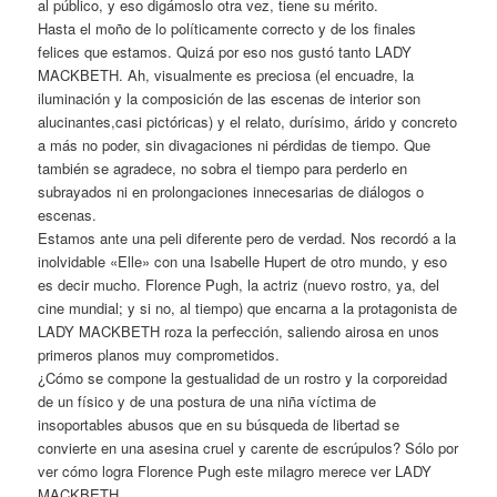
al público, y eso digámoslo otra vez, tiene su mérito.
Hasta el moño de lo políticamente correcto y de los finales
felices que estamos. Quizá por eso nos gustó tanto LADY
MACKBETH. Ah, visualmente es preciosa (el encuadre, la
iluminación y la composición de las escenas de interior son
alucinantes,casi pictóricas) y el relato, durísimo, árido y concreto
a más no poder, sin divagaciones ni pérdidas de tiempo. Que
también se agradece, no sobra el tiempo para perderlo en
subrayados ni en prolongaciones innecesarias de diálogos o
escenas.
Estamos ante una peli diferente pero de verdad. Nos recordó a la
inolvidable «Elle» con una Isabelle Hupert de otro mundo, y eso
es decir mucho. Florence Pugh, la actriz (nuevo rostro, ya, del
cine mundial; y si no, al tiempo) que encarna a la protagonista de
LADY MACKBETH roza la perfección, saliendo airosa en unos
primeros planos muy comprometidos.
¿Cómo se compone la gestualidad de un rostro y la corporeidad
de un físico y de una postura de una niña víctima de
insoportables abusos que en su búsqueda de libertad se
convierte en una asesina cruel y carente de escrúpulos? Sólo por
ver cómo logra Florence Pugh este milagro merece ver LADY
MACKBETH .