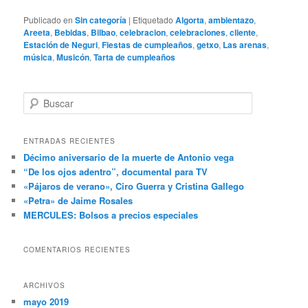
Publicado en
Sin categoría
|
Etiquetado
Algorta
,
ambientazo
,
Areeta
,
Bebidas
,
Bilbao
,
celebracion
,
celebraciones
,
cliente
,
Estación de Neguri
,
Fiestas de cumpleaños
,
getxo
,
Las arenas
,
música
,
Musicón
,
Tarta de cumpleaños
B
u
s
c
ENTRADAS RECIENTES
a
Décimo aniversario de la muerte de Antonio vega
r
“De los ojos adentro”, documental para TV
«Pájaros de verano», Ciro Guerra y Cristina Gallego
«Petra» de Jaime Rosales
MERCULES: Bolsos a precios especiales
COMENTARIOS RECIENTES
ARCHIVOS
mayo 2019