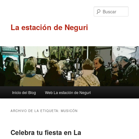
Ir
Ir
al
al
Busc
contenido
contenido
principal
secundario
La estación de Neguri
Menú
Inicio del Blog
Web La estación de Neguri
principal
ARCHIVO DE LA ETIQUETA:
MUSICÓN
Celebra tu fiesta en La