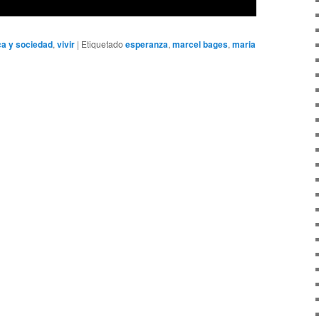
ica y sociedad
,
vivir
|
Etiquetado
esperanza
,
marcel bages
,
maria