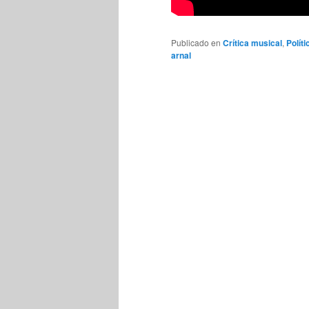
Publicado en
Crítica musical
,
Polít
arnal