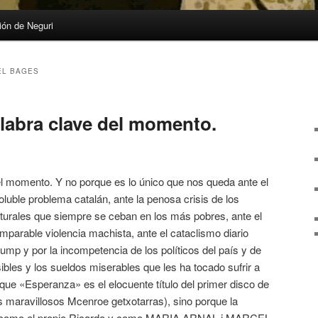
ón de Neguri
EL BAGES
alabra clave del momento.
el momento. Y no porque es lo único que nos queda ante el
luble problema catalán, ante la penosa crisis de los
aturales que siempre se ceban en los más pobres, ante el
 imparable violencia machista, ante el cataclismo diario
ump y por la incompetencia de los políticos del país y de
sibles y los sueldos miserables que les ha tocado sufrir a
e «Esperanza» es el elocuente título del primer disco de
maravillosos Mcenroe getxotarras), sino porque la
tas como el propio Ricardo y como MARIA ARNAL i MARCEL