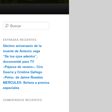
B
u
s
c
ENTRADAS RECIENTES
a
Décimo aniversario de la
r
muerte de Antonio vega
“De los ojos adentro”,
documental para TV
«Pájaros de verano», Ciro
Guerra y Cristina Gallego
«Petra» de Jaime Rosales
MERCULES: Bolsos a precios
especiales
COMENTARIOS RECIENTES