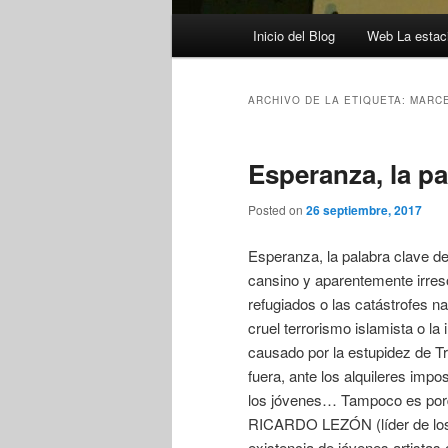
Menú
Inicio del Blog
Web La estaci
principal
ARCHIVO DE LA ETIQUETA:
MARC
Esperanza, la p
Posted on
26 septiembre, 2017
Esperanza, la palabra clave d
cansino y aparentemente irreso
refugiados o las catástrofes n
cruel terrorismo islamista o la
causado por la estupidez de Tr
fuera, ante los alquileres impo
los jóvenes… Tampoco es porqu
RICARDO LEZÓN (líder de los 
existencia de jóvenes artis