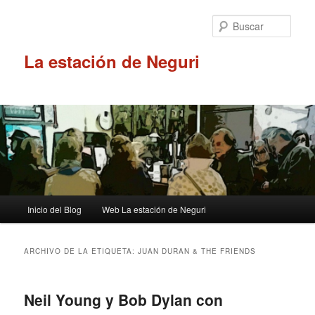
Ir
Ir
al
al
Busc
contenido
contenido
principal
secundario
La estación de Neguri
Menú
Inicio del Blog
Web La estación de Neguri
principal
ARCHIVO DE LA ETIQUETA:
JUAN DURAN & THE FRIENDS
Neil Young y Bob Dylan con