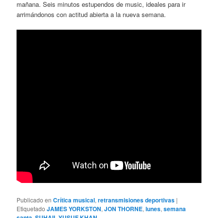
mañana. Seis minutos estupendos de music, ideales para ir
arrimándonos con actitud abierta a la nueva semana.
Publicado en
Crítica musical
,
retransmisiones deportivas
|
Etiquetado
JAMES YORKSTON
,
JON THORNE
,
lunes
,
semana
santa
,
SUHAIL YUSUF KHAN