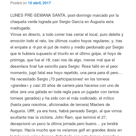
Posted on
10 abril, 2017
LUNES PRE-SEMANA SANTA, post-domingo marcado por la
chaqueta verde lograda por Sergio García en Augusta esta
madrugada.
Vimos en directo, a todo correr tras cerrar el local, puro deleite y
emoción todo el rato, los últimos cuatro hoyos regulares; y, tras
el empate a -9 por el put de metro y medio perdonado por Sergio
que le hubiera supuesto el triunfo en el último golpe, el hoyo de
prórroga, que fue el 18; casi nos da algo, menos mal que el
desenlace final fue sencillo para Sergio: Rose falló en el peor
momento, jugó fatal ese hoyo repetido, una pena para él pero…
Ha necesitado Sergio ¡73 participaciones! en los torneos
«grandes» y casi 20 años de carrera para hacerse con uno de
ellos (era una gafada en toda regla para un jugador con tantos
torneos ganados) y ha sido con el más codiciado, el mítico
(hasta para nosotros, aficionados de tercera) Masters de
Augusta. Uffff, ya era hora, habrá pensado Sergio, al que vimos
exultante tras la victoria. John Ram, que terminó el 27,
decepcionó un poco la última jornada pero bueno… ya tendrá
tiempo. Hacía mucho que no veíamos golf en grandes dosis en