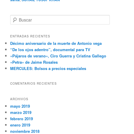
B
u
s
c
ENTRADAS RECIENTES
a
Décimo aniversario de la muerte de Antonio vega
r
“De los ojos adentro”, documental para TV
«Pájaros de verano», Ciro Guerra y Cristina Gallego
«Petra» de Jaime Rosales
MERCULES: Bolsos a precios especiales
COMENTARIOS RECIENTES
ARCHIVOS
mayo 2019
marzo 2019
febrero 2019
enero 2019
noviembre 2018