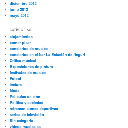
diciembre 2012
junio 2012
mayo 2012
CATEGORÍAS
alojamientos
comer picar
conciertos de musica
conciertos en el bar La Estación de Neguri
Crítica musical
Exposiciones de pintura
festivales de musica
Futbol
lectura
Moda
Películas de cine
Política y sociedad
retransmisiones deportivas
series de televisión
Sin categoría
vídeos musicales