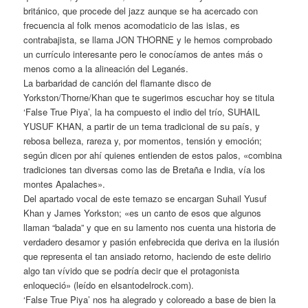
británico, que procede del jazz aunque se ha acercado con
frecuencia al folk menos acomodaticio de las islas, es
contrabajista, se llama JON THORNE y le hemos comprobado
un currículo interesante pero le conocíamos de antes más o
menos como a la alineación del Leganés.
La barbaridad de canción del flamante disco de
Yorkston/Thorne/Khan que te sugerimos escuchar hoy se titula
‘False True Piya’, la ha compuesto el indio del trío, SUHAIL
YUSUF KHAN, a partir de un tema tradicional de su país, y
rebosa belleza, rareza y, por momentos, tensión y emoción;
según dicen por ahí quienes entienden de estos palos, «combina
tradiciones tan diversas como las de Bretaña e India, vía los
montes Apalaches».
Del apartado vocal de este temazo se encargan Suhail Yusuf
Khan y James Yorkston; «es un canto de esos que algunos
llaman “balada” y que en su lamento nos cuenta una historia de
verdadero desamor y pasión enfebrecida que deriva en la ilusión
que representa el tan ansiado retorno, haciendo de este delirio
algo tan vívido que se podría decir que el protagonista
enloqueció» (leído en elsantodelrock.com).
‘False True Piya’ nos ha alegrado y coloreado a base de bien la