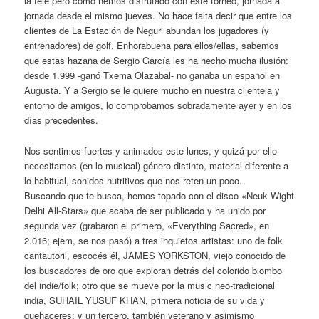
la tele pero cómo hemos disfrutado con este torneo, jornada a
jornada desde el mismo jueves. No hace falta decir que entre los
clientes de La Estación de Neguri abundan los jugadores (y
entrenadores) de golf. Enhorabuena para ellos/ellas, sabemos
que estas hazaña de Sergio García les ha hecho mucha ilusión:
desde 1.999 -ganó Txema Olazabal- no ganaba un español en
Augusta. Y a Sergio se le quiere mucho en nuestra clientela y
entorno de amigos, lo comprobamos sobradamente ayer y en los
días precedentes.
Nos sentimos fuertes y animados este lunes, y quizá por ello
necesitamos (en lo musical) género distinto, material diferente a
lo habitual, sonidos nutritivos que nos reten un poco.
Buscando que te busca, hemos topado con el disco «Neuk Wight
Delhi All-Stars» que acaba de ser publicado y ha unido por
segunda vez (grabaron el primero, «Everything Sacred», en
2.016; ejem, se nos pasó) a tres inquietos artistas: uno de folk
cantautoril, escocés él, JAMES YORKSTON, viejo conocido de
los buscadores de oro que exploran detrás del colorido biombo
del indie/folk; otro que se mueve por la music neo-tradicional
india, SUHAIL YUSUF KHAN, primera noticia de su vida y
quehaceres; y un tercero, también veterano y asimismo