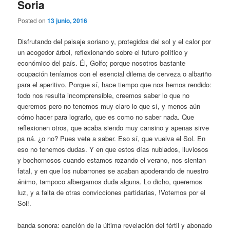
Soria
Posted on
13 junio, 2016
Disfrutando del paisaje soriano y, protegidos del sol y el calor por
un acogedor árbol, reflexionando sobre el futuro político y
económico del país. Él, Golfo; porque nosotros bastante
ocupación teníamos con el esencial dilema de cerveza o albariño
para el aperitivo. Porque sí, hace tiempo que nos hemos rendido:
todo nos resulta incomprensible, creemos saber lo que no
queremos pero no tenemos muy claro lo que sí, y menos aún
cómo hacer para lograrlo, que es como no saber nada. Que
reflexionen otros, que acaba siendo muy cansino y apenas sirve
pa ná. ¿o no? Pues vete a saber. Eso sí, que vuelva el Sol. En
eso no tenemos dudas. Y en que estos días nublados, lluviosos
y bochornosos cuando estamos rozando el verano, nos sientan
fatal, y en que los nubarrones se acaban apoderando de nuestro
ánimo, tampoco albergamos duda alguna. Lo dicho, queremos
luz, y a falta de otras convicciones partidarias, !Votemos por el
Sol!.
banda sonora: canción de la última revelación del fértil y abonado