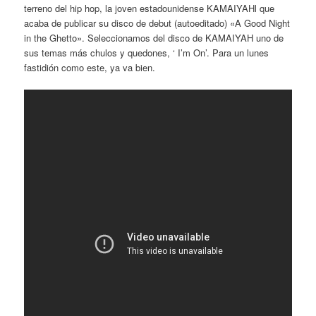
terreno del hip hop, la joven estadounidense KAMAIYAHl que
acaba de publicar su disco de debut (autoeditado) «A Good Night
in the Ghetto». Seleccionamos del disco de KAMAIYAH uno de
sus temas más chulos y quedones, ‘ I’m On’. Para un lunes
fastidión como este, ya va bien.