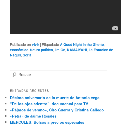
Publicado en
vivir
|
Etiquetado
A Good Night in the Ghetto
,
económico
,
futuro político
,
I'm On
,
KAMAIYAHl
,
La Estacion de
Neguri
,
Soria
B
u
s
c
ENTRADAS RECIENTES
a
Décimo aniversario de la muerte de Antonio vega
r
“De los ojos adentro”, documental para TV
«Pájaros de verano», Ciro Guerra y Cristina Gallego
«Petra» de Jaime Rosales
MERCULES: Bolsos a precios especiales