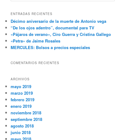
u
s
c
ENTRADAS RECIENTES
a
Décimo aniversario de la muerte de Antonio vega
r
“De los ojos adentro”, documental para TV
«Pájaros de verano», Ciro Guerra y Cristina Gallego
«Petra» de Jaime Rosales
MERCULES: Bolsos a precios especiales
COMENTARIOS RECIENTES
ARCHIVOS
mayo 2019
marzo 2019
febrero 2019
enero 2019
noviembre 2018
septiembre 2018
agosto 2018
junio 2018
mayo 2018