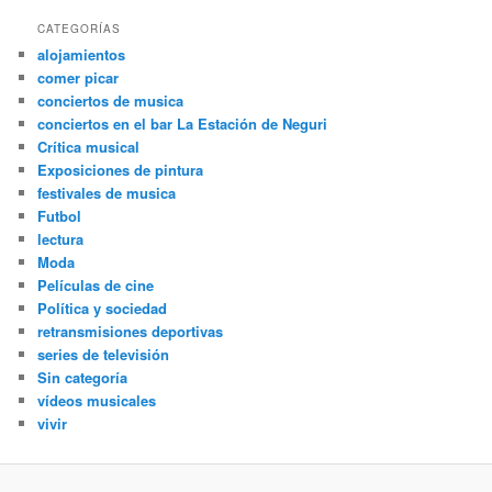
CATEGORÍAS
alojamientos
comer picar
conciertos de musica
conciertos en el bar La Estación de Neguri
Crítica musical
Exposiciones de pintura
festivales de musica
Futbol
lectura
Moda
Películas de cine
Política y sociedad
retransmisiones deportivas
series de televisión
Sin categoría
vídeos musicales
vivir