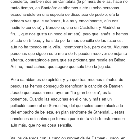
concierto, también dos en Cantabria (la primera de ellas, hace no
tanto tiempo, en Santoña: estábamos siete u ocho personas
escuchándole en una especie de discoteca de pueblo; era la
primera vez que le veíamos, fue muy emocionante, aún casi
nadie lo conocía) y Barcelona, una en Castellón, y Madrid; en
fin…, que nos gusta un poco el artista), pero que jamás le hemos
pillado en Bilbao, y ha sido por la más sencilla de las razones:
aún no ha tocado en la villa. Incomprensible, pero cierto. Algunas
personas que siguen este muro de F. pueden resolver semejante
afrenta, contratándole para que su próxima gira recale en Bilbao.
Ánimo, muchachos, que seguro que sale bien la jugada.
Pero cambiamos de opinión, y ya que tras muchos minutos de
pesquisas hemos conseguido identificar la canción de Damien
Jurado que escuchamos ayer en “La gran belleza”, os la
ponemos. Cuando las escuchas en el cine, y más en un
peliculón como el de Sorrentino, del que sales como alucinado
del empacho de belleza, en plan síndrome de Sthendal… estas
canciones colosales que forman parte de tu vida te estremecen
aún más, que no es cosa sencilla.
Va, os dejamos con la canción prometida de Damien Jurado, en