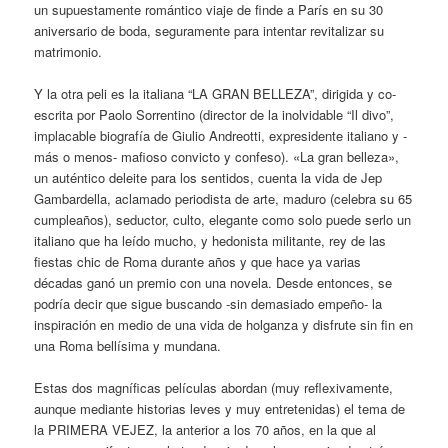
un supuestamente romántico viaje de finde a París en su 30
aniversario de boda, seguramente para intentar revitalizar su
matrimonio.
Y la otra peli es la italiana “LA GRAN BELLEZA”, dirigida y co-
escrita por Paolo Sorrentino (director de la inolvidable “Il divo”,
implacable biografía de Giulio Andreotti, expresidente italiano y -
más o menos- mafioso convicto y confeso). «La gran belleza»,
un auténtico deleite para los sentidos, cuenta la vida de Jep
Gambardella, aclamado periodista de arte, maduro (celebra su 65
cumpleaños), seductor, culto, elegante como solo puede serlo un
italiano que ha leído mucho, y hedonista militante, rey de las
fiestas chic de Roma durante años y que hace ya varias
décadas ganó un premio con una novela. Desde entonces, se
podría decir que sigue buscando -sin demasiado empeño- la
inspiración en medio de una vida de holganza y disfrute sin fin en
una Roma bellísima y mundana.
Estas dos magníficas películas abordan (muy reflexivamente,
aunque mediante historias leves y muy entretenidas) el tema de
la PRIMERA VEJEZ, la anterior a los 70 años, en la que al