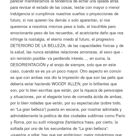
parecer manifestamos la tendencia de echar una ojeada atrás
para revisar el estado de las cosas, testar con mayor o menor
indulgencia si cumplimos nuestros sueños o proyecciones de
futuro, si nos quieren los demás o solo aparentan, si nos
queremos a nosotros mismos pese a todo, el insufrible pero
emocionante peso de los recuerdos, el acariciante daño que nos
infringe la nostalgia, el eterno miedo al futuro, el progresivo
DETERIORO DE LA BELLEZA, de las capacidades físicas y de
la salud, las nunca estables relaciones amorosas, el sexo que -
sin remisión posible- va perdiendo interés…, en suma, la
DESORIENTACIÓN y el enojo de siempre, solo que en este
caso, cuando se es ya un poco mayor. Otro aspecto en común
es que con ambas nos dio la impresión de que son las pelis que
debería estar haciendo WOODY ALLEN, por lo brillantes que
son, por lo bien escritas que están, por la riqueza de personajes
y situaciones, por el elegante tono de comedia ácida de ambas,
por lo bien rodadas que están, por su espectacular (sobre todo,
en “La gran belleza”) puesta en escena, por mostrar admirada y
admirablemente la poética de dos ciudades sublimes como París
y Roma, por su sutil misoginia (fantástica frase, por cierto, la
soltada por uno de los secundarios de “La gran belleza”:
«puestos a odiar, hay que ser ambicioso: mejor misántropo que