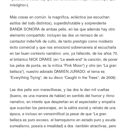
misógino»).
Más cosas en común: la magnífica, ecléctica (se escuchan
estilos del todo distintos), superdisfrutable y sorprendente
BANDA SONORA de ambas pelis, en las que además hay otro
elemento compartido: incluyen las dos un temazo de un
cantautor indie/folk de culto, de tanto prestigio como modesto
éxito comercial y que nos emocionó sobremanera al escucharla
en tan buen contexto narrativo: uno, ya fallecido, de los años 70,
el británico NICK DRAKE (en “Le week-end” la canción, de poner
los pelos de punta, es la mítica “Pink Moon”) y otro (en “La gran
belleza”), nuestro adorado DAMIEN JURADO: el tema es
“Everything Trying”, de su disco “Caught in the Trees”, de 2008) .
Las dos pelis son maravillosas, y las dos le dan mil vueltas
(bueno, es una manera de hablar) en sentido del humor y ritmo
narrativo, en interés que despiertan en el espectador y empatía
que suscitan los personajes, en la sátira social y retrato de una
época, e incluso en verosimilitud (a pesar de que “La gran
belleza es puro exceso, el barroquismo en estado puro y exuda
surrealismo, poseía e irrealidad) a dos -también atractivas, pero