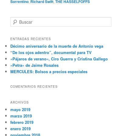
Sorrentino
,
Richard Swift
,
THE HASSELFOFFS
B
u
s
c
ENTRADAS RECIENTES
a
Décimo aniversario de la muerte de Antonio vega
r
“De los ojos adentro”, documental para TV
«Pájaros de verano», Ciro Guerra y Cristina Gallego
«Petra» de Jaime Rosales
MERCULES: Bolsos a precios especiales
COMENTARIOS RECIENTES
ARCHIVOS
mayo 2019
marzo 2019
febrero 2019
enero 2019
noviembre 2018