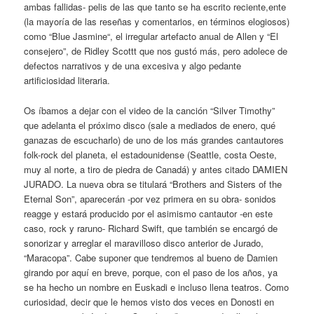
ambas fallidas- pelis de las que tanto se ha escrito reciente,ente
(la mayoría de las reseñas y comentarios, en términos elogiosos)
como “Blue Jasmine“, el irregular artefacto anual de Allen y “El
consejero”, de Ridley Scottt que nos gustó más, pero adolece de
defectos narrativos y de una excesiva y algo pedante
artificiosidad literaria.
Os íbamos a dejar con el video de la canción “Silver Timothy”
que adelanta el próximo disco (sale a mediados de enero, qué
ganazas de escucharlo) de uno de los más grandes cantautores
folk-rock del planeta, el estadounidense (Seattle, costa Oeste,
muy al norte, a tiro de piedra de Canadá) y antes citado DAMIEN
JURADO. La nueva obra se titulará “Brothers and Sisters of the
Eternal Son”, aparecerán -por vez primera en su obra- sonidos
reagge y estará producido por el asimismo cantautor -en este
caso, rock y raruno- Richard Swift, que también se encargó de
sonorizar y arreglar el maravilloso disco anterior de Jurado,
“Maracopa”. Cabe suponer que tendremos al bueno de Damien
girando por aquí en breve, porque, con el paso de los años, ya
se ha hecho un nombre en Euskadi e incluso llena teatros. Como
curiosidad, decir que le hemos visto dos veces en Donosti en