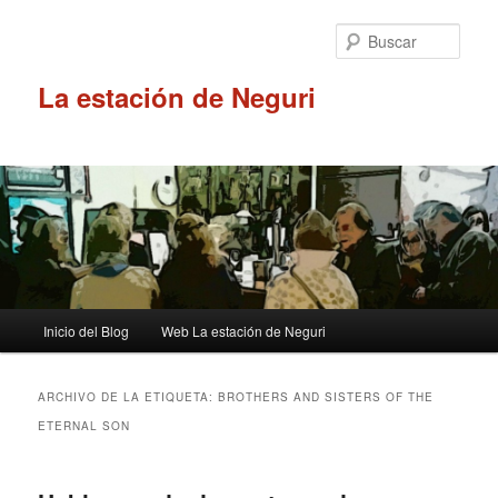
Ir
Ir
al
al
Busc
contenido
contenido
principal
secundario
La estación de Neguri
Menú
Inicio del Blog
Web La estación de Neguri
principal
ARCHIVO DE LA ETIQUETA:
BROTHERS AND SISTERS OF THE
ETERNAL SON