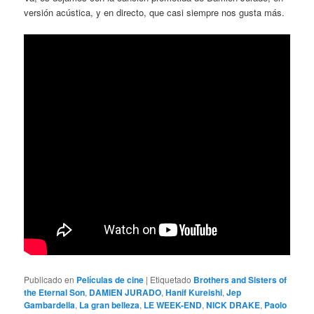
versión acústica, y en directo, que casi siempre nos gusta más.
Publicado en
Películas de cine
|
Etiquetado
Brothers and Sisters of
the Eternal Son
,
DAMIEN JURADO
,
Hanif Kureishi
,
Jep
Gambardella
,
La gran belleza
,
LE WEEK-END
,
NICK DRAKE
,
Paolo