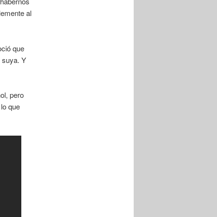
o habernos
lemente al
oció que
 suya. Y
ol, pero
 lo que