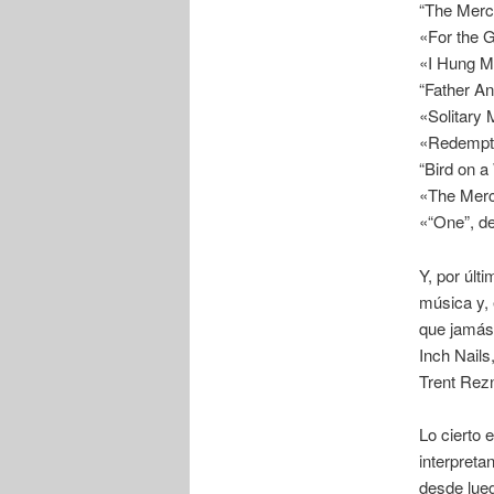
“The Merc
«For the G
«I Hung M
“Father A
«Solitary 
«Redempti
“Bird on 
«The Merc
«“One”, d
Y, por últ
música y, 
que jamás
Inch Nails
Trent Rez
Lo cierto 
interpreta
desde lueg