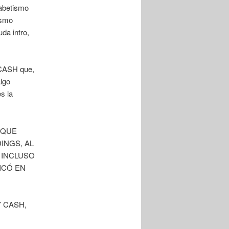
fabetismo
ismo
da intro,
 CASH que,
algo
s la
 QUE
DINGS, AL
 INCLUSO
ICÓ EN
NY CASH,