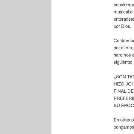
considerad
musical o 
enteradete
por Dios.
Centrémon
por cierto
haremos al
siguiente:
¿SON TA
HIZO JOH
FINAL D
PREFERI
SU ÉPOCA
En otras 
pongamos 