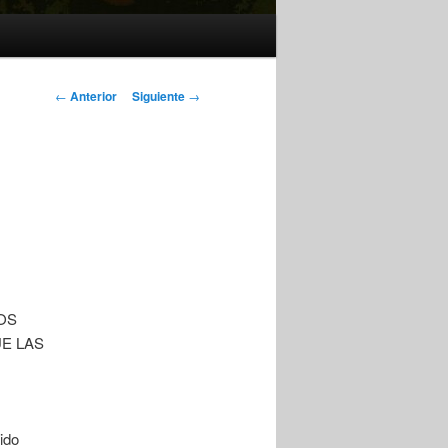
Navegación
←
Anterior
Siguiente
→
de
entradas
OS
UE LAS
ido