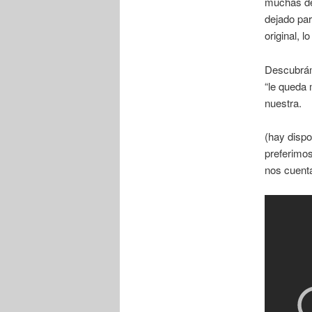
muchas de 
dejado par
original, 
Descubrámo
“le queda
nuestra.
(hay dispo
preferimos
nos cuenta