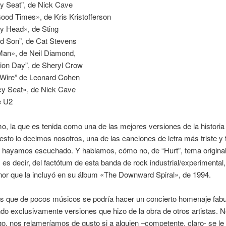
y Seat”, de Nick Cave
ood Times», de Kris Kristofferson
y Head», de Sting
nd Son”, de Cat Stevens
Man», de Neil Diamond,
on Day”, de Sheryl Crow
a Wire” de Leonard Cohen
y Seat», de Nick Cave
e U2
imo, la que es tenida como una de las mejores versiones de la historia 
esto lo decimos nosotros, una de las canciones de letra más triste y
 hayamos escuchado. Y hablamos, cómo no, de “Hurt”, tema original
, es decir, del factótum de esta banda de rock industrial/experimental,
nor que la incluyó en su álbum «The Downward Spiral», de 1994.
es que de pocos músicos se podría hacer un concierto homenaje fab
ndo exclusivamente versiones que hizo de la obra de otros artistas. N
o, nos relameríamos de gusto si a alguien –competente, claro- se le 