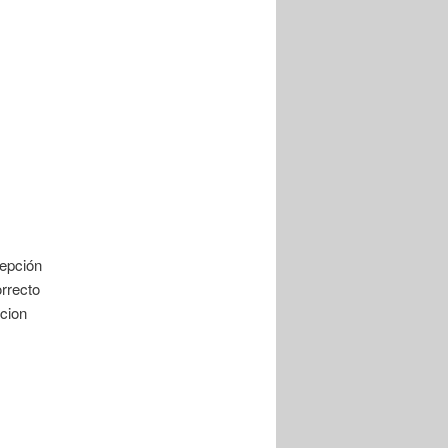
cepción
orrecto
ccion