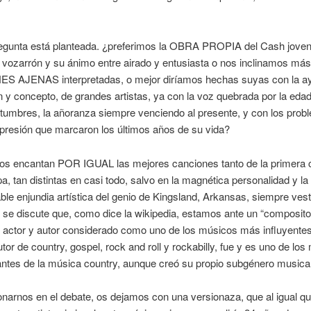
pregunta está planteada. ¿preferimos la OBRA PROPIA del Cash jove
vozarrón y su ánimo entre airado y entusiasta o nos inclinamos más
 AJENAS interpretadas, o mejor diríamos hechas suyas con la a
 y concepto, de grandes artistas, ya con la voz quebrada por la edad
tumbres, la añoranza siempre venciendo al presente, y con los prob
presión que marcaron los últimos años de su vida?
nos encantan POR IGUAL las mejores canciones tanto de la primera 
pa, tan distintas en casi todo, salvo en la magnética personalidad y la
le enjundia artística del genio de Kingsland, Arkansas, siempre vest
se discute que, como dice la wikipedia, estamos ante un “composito
a, actor y autor considerado como uno de los músicos más influyentes
tor de country, gospel, rock and roll y rockabilly, fue y es uno de lo
ntes de la música country, aunque creó su propio subgénero musical
onarnos en el debate, os dejamos con una versionaza, que al igual qu