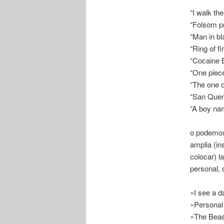
“I walk the
“Folsom pr
“Man in bl
“Ring of fi
“Cocaine 
“One piece
“The one on
“San Quen
“A boy n
o podemos
amplia (in
colocar) l
personal, 
«I see a 
«Personal
«The Beas