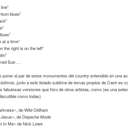
 line”
ison blues”
ack”
re”
Blues”
 at a time”
 the right is on the left”
tin”
amed Sue …
 poner al par de estos monumentos del country entendido en una a
sistimos, junto a este listado sublime de temas propios de Cash es c
as fabulosas versiones que hizo de otros artistas, como (es una sele
discutible como todas)
darkness», de Wild Oldham
 Jesus», de Depeche Mode
t In Me» de Nick Lowe