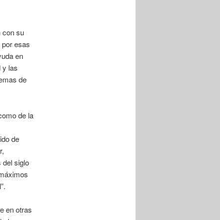
n con su
 por esas
yuda en
 y las
lemas de
como de la
ido de
r,
 del siglo
s máximos
”.
e en otras