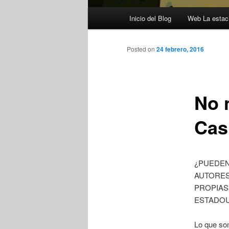
Menú
Inicio del Blog
Web La estaci
principal
Posted on
24 febrero, 2016
No 
Cas
¿PUEDEN
AUTORES 
PROPIAS
ESTADO
Lo que so