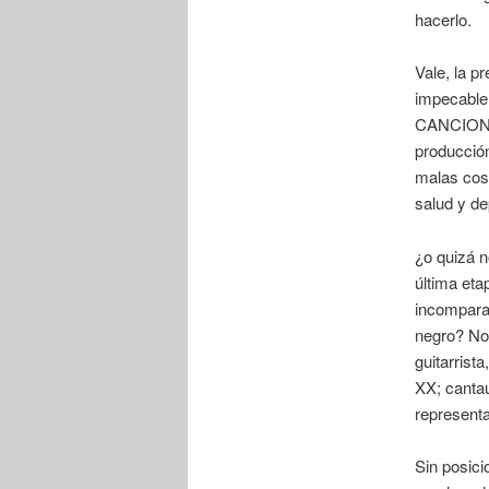
hacerlo.
Vale, la 
impecable 
CANCIONES
producción
malas cos
salud y de
¿o quizá 
última eta
incomparab
negro? No 
guitarrist
XX; cantau
representa
Sin posici