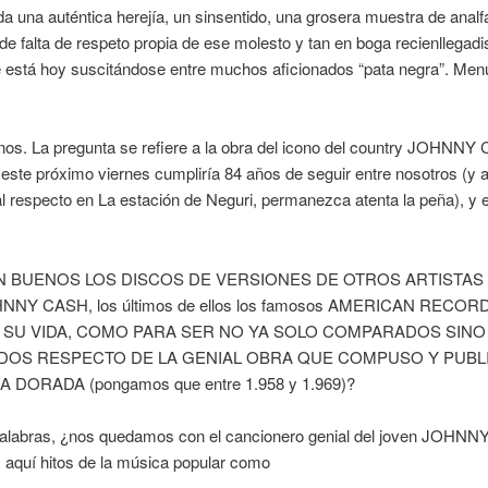
a una auténtica herejía, un sinsentido, una grosera muestra de anal
de falta de respeto propia de ese molesto y tan en boga recienllegad
 está hoy suscitándose entre muchos aficionados “pata negra”. Menu
os. La pregunta se refiere a la obra del icono del country JOHNNY
, este próximo viernes cumpliría 84 años de seguir entre nosotros (y 
 respecto en La estación de Neguri, permanezca atenta la peña), y e
N BUENOS LOS DISCOS DE VERSIONES DE OTROS ARTISTAS
NNY CASH, los últimos de ellos los famosos AMERICAN RECOR
E SU VIDA, COMO PARA SER NO YA SOLO COMPARADOS SINO
DOS RESPECTO DE LA GENIAL OBRA QUE COMPUSO Y PUBL
 DORADA (pongamos que entre 1.958 y 1.969)?
palabras, ¿nos quedamos con el cancionero genial del joven JOHN
aquí hitos de la música popular como