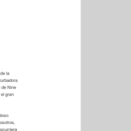
de la
 turbadora
 de Nine
 el gran
uloso
osotros,
ocurriera