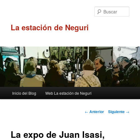
Ir
al
Busc
contenido
principal
La estación de Neguri
Menú
Inicio del Blog
Web La estación de Neguri
principal
Navegación
←
Anterior
Siguiente
→
de
entradas
La expo de Juan Isasi,