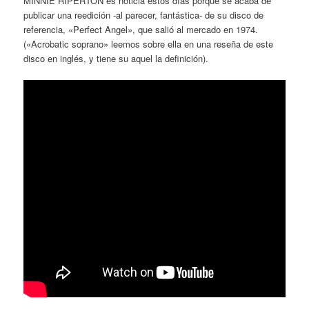
MINNIE RIPERTON es noticia estos días porque se acaba de
publicar una reedición -al parecer, fantástica- de su disco de
referencia, «Perfect Angel», que salió al mercado en 1974.
(«Acrobatic soprano» leemos sobre ella en una reseña de este
disco en inglés, y tiene su aquel la definición).